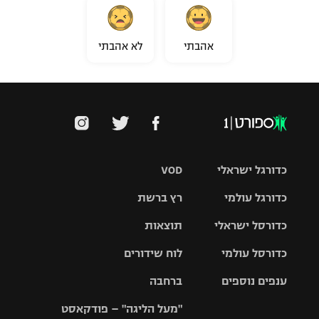
אהבתי
לא אהבתי
כדורגל ישראלי
VOD
כדורגל עולמי
רץ ברשת
ליגת העל
כדורסל ישראלי
תוצאות
ליגת
ליגה לאומית
האלופות
כדורסל עולמי
לוח שידורים
ליגת ווינר
סל
גביע הטוטו
ענפים נוספים
ברחבה
ליגה
NBA
אירופית
"מעל הליגה" – פודקאסט
ליגה לאומית
ליגיונרים