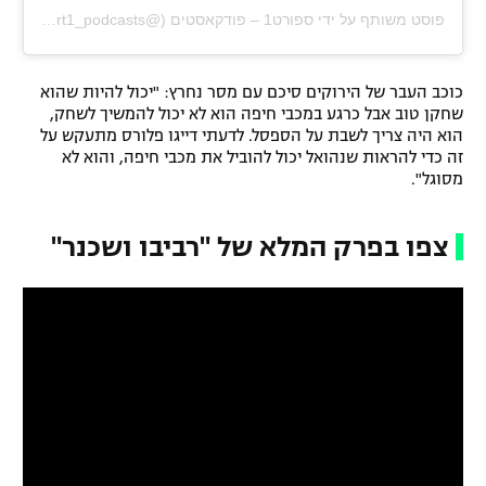
פוסט משותף על ידי ‏‎ספורט1 – פודקאסטים‎‏ (@‏‎sport1_podcasts‎‏)
כוכב העבר של הירוקים סיכם עם מסר נחרץ: "יכול להיות שהוא
שחקן טוב אבל כרגע במכבי חיפה הוא לא יכול להמשיך לשחק,
הוא היה צריך לשבת על הספסל. לדעתי דייגו פלורס מתעקש על
זה כדי להראות שנהואל יכול להוביל את מכבי חיפה, והוא לא
מסוגל".
צפו בפרק המלא של "רביבו ושכנר"