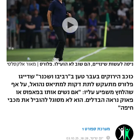
כדורסל נשים
נבחרת ישראל
יורוליג
ליגה ספרדית
טניס
VOD
מכבי תל אביב
מכבי חיפה
יורוקאפ
ליגה איטלקית
כדוריד
הפועל חולון
בית"ר ירושלים
רץ ברשת
ליגה צרפתית
כדורעף
הפועל ירושלים
מכבי תל אביב
ליגה הולנדית
שחייה
תוצאות
ניסה לעשות שינויים, הם שוב לא הועילו. פלורס
|
מאור אלקסלסי
דני אבדיה
הפועל תל אביב
ליגה טורקית
כוכב הירוקים בעבר טען ב"רביבו ושכנר" שדייגו
ג'ודו
הפועל חיפה
פלורס מתעקש לתת דקות למתיאס נהואל, על אף
לוח שידורים
ליגה סינית
שהלחץ משפיע עליו: "אם נשים אותו בפאפוס או
אגרוף
הפועל באר שבע
פאוק נראה הבדלים. הוא לא מסוגל להוביל את מכבי
ליגה ברזילאית
ברחבה
חיפה"
ספורט אולימפי
מכבי נתניה
ליגות נוספות
UFC
"מעל הליגה" – פודקאסט
בני יהודה
מערכת ספורט 1
היאבקות WWE
יום שישי, 18:28, 03.10.25