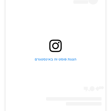
רשיון להקרנה פומבית לבית עסק
הצטרפות לחבילת הערוצים
לוח דרושים – ג'ובנט
תגיות
המגזין
הצגת פוסט זה באינסטגרם