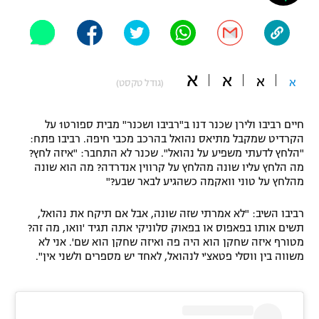
"מחצית בשכונה" – פודקאסט
אופניים
ספורט מוטורי
משתתפים וזוכים בפרסים
א
א
א
א
(גודל טקסט)
כדורמים
תקנון משתתפים וזוכים בפרסים
טניס
חיים רביבו ולירן שכנר דנו ב"רביבו ושכנר" מבית ספורט1 על
פוטבול אמריקאי NFL
הקרדיט שמקבל מתיאס נהואל בהרכב מכבי חיפה. רביבו פתח:
תקנון עבור פעילות אלקטרה
"הלחץ לדעתי משפיע על נהואל". שכנר לא התחבר: "איזה לחץ?
גיימינג E-Sports
בייסבול MLB
מה הלחץ עליו שונה מהלחץ על קרווין אנדרדה? מה הוא שונה
תקנון עבור פעילות ספורט 1 – "מרלן"
מהלחץ על טוני וואקמה כשהגיע לבאר שבע?"
ספורט אתגרי ואקסטרים
תנאי שימוש
רביבו השיב: "לא אמרתי שזה שונה, אבל אם תיקח את נהואל,
תשים אותו בפאפוס או בפאוק סלוניקי אתה תגיד 'וואו, מה זה?
אומנויות לחימה
מטורף איזה שחקן הוא היה פה ואיזה שחקן הוא שם'. אני לא
משווה בין ווסלי פטאצ'י לנהואל, לאחד יש מספרים ולשני אין".
מדיניות פרטיות
גיימינג E-Sports
תקנון פעילות ספורט 1