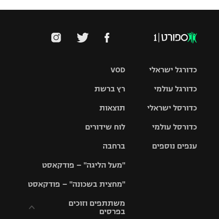
כדורגל ישראלי
VOD
כדורגל עולמי
רץ ברשת
ליגת העל
כדורסל ישראלי
תוצאות
ליגת
ליגה לאומית
האלופות
כדורסל עולמי
לוח שידורים
ליגת ווינר
סל
גביע הטוטו
ענפים נוספים
ברחבה
ליגה
NBA
אירופית
"מעל הליגה" – פודקאסט
ליגה לאומית
ליגיונרים
טניס
יורוליג
ליגה אנגלית
"מחצית בשכונה" – פודקאסט
כדורסל נשים
גביע המדינה
כדוריד
יורוקאפ
ליגה גרמנית
משתתפים וזוכים
בפרסים
מכבי תל
נבחרת