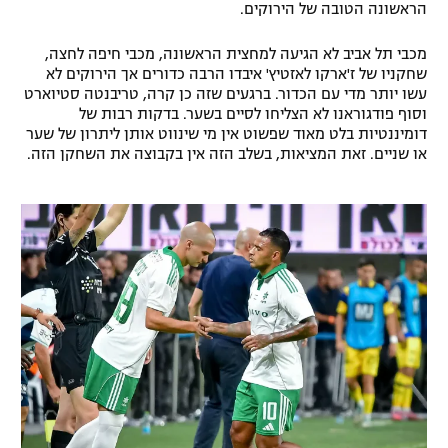
הראשונה הטובה של הירוקים.
רשיון להקרנה פומבית לבית עסק
מכבי תל אביב לא הגיעה למחצית הראשונה, מכבי חיפה לחצה,
הצטרפות לחבילת הערוצים
שחקניו של ז'ארקו לאזטיץ' איבדו הרבה כדורים אך הירוקים לא
עשו יותר מדי עם הכדור. ברגעים שזה כן קרה, טריבנטה סטיוארט
וסוף פודגוראנו לא הצליחו לסיים בשער. בדקות רבות של
לוח דרושים – ג'ובנט
דומיננטיות בלט מאוד שפשוט אין מי שינווט אותן ליתרון של שער
או שניים. זאת המציאות, בשלב הזה אין בקבוצה את השחקן הזה.
תגיות
המגזין