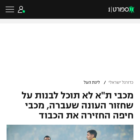
כדורגל ישראלי
ליגת העל
כדורגל עולמי
/
כדורגל ישראלי
ליגת העל
ליגה לאומית
מכבי ת"א לא תוכל לבנות על
ליגת האלופות
כדורסל ישראלי
גביע הטוטו
שחזור העונה שעברה, מכבי
ליגה אירופית
חיפה החזירה את הכבוד
ליגת ווינר סל
ליגיונרים
כדורסל עולמי
ליגה אנגלית
ליגה לאומית
גביע המדינה
NBA
ליגה גרמנית
ענפים נוספים