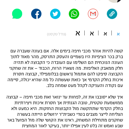
"מחצית בשכונה" – פודקאסט
אופניים
ספורט מוטורי
משתתפים וזוכים בפרסים
א
א
א
א
(גודל טקסט)
כדורמים
תקנון משתתפים וזוכים בפרסים
טניס
קשה להיות אוהד מכבי חיפה בימים אלה. אם בעונה שעברה עם
פוטבול אמריקאי NFL
ברק בכר הציפיות היו בשמיים והעסק התרסק, מהר מאוד לתוך
תקנון עבור פעילות אלקטרה
העונה הנוכחית הם השלימו עם העובדה כי הקבוצה לא תהיה
גיימינג E-Sports
בייסבול MLB
חלק ממאבק האליפות. מה נשאר? הרוח, הכבוד – את זה שחקני
תקנון עבור פעילות ספורט 1 – "מרלן"
הקבוצה סיפקו להם אתמול (ראשון) בבלומפילד, קבוצה חסרת
איכות בחלק הקדמי אך כזאת שעשתה כל מה שהיא יכולה, סיימה
ספורט אתגרי ואקסטרים
תנאי שימוש
עם נקודה והעניקה לקהל מעט שמחה בלב.
אומנויות לחימה
איך שלא יסובבו את זה, לפחות עד ינואר זאת מכבי חיפה – קבוצה
ממושמעת טקטית, טובה הגנתית אך חסרת איכות ויצירתיות
מדיניות פרטיות
גיימינג E-Sports
בחלק הקדמי שתתקשה מול הקבוצות החזקות. היא כמעט ולא
הצליחה לייצר מצבים בטדי כשבית"ר ירושלים הייתה בעשרה
שחקנים מתחילת המשחק, ראינו את הקושי שלה מול הפועל באר
תקנון פעילות ספורט 1
שבע ואמש זה בלט לעין אפילו יותר, בעיקר לאור המחצית