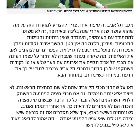
מתיאס נהואל עם ג'ורג'ה יובאנוביץ'. שניהם בדרך החוצה
|
אריאל שלום
מכבי תל אביב זה סיפור אחר. צריך להצדיע למועדון הזה על מה
שהוא עושה שנה אחרי שנה בליגה ובאירופה, זה לא פשוט
להתמודד עם העומסים, העובדה שאין ביתיות והטיסות
התכופות. ועדיין, בליגה בה אין בטן, המשך איבוד נקודות ומתן
אפשרות להפועל באר שבע להגדיל את הפער יגרום לצהובים לאבד
את האליפות. מה שקרה בעונה שעברה לא יחזור על עצמו העונה
אם מכבי תל אביב תסיים את אירופה עם פער של 8 או 10 נקודות
משחקניו של רן קוז'וך ובמכבי תל אביב צריכים לתת על כך את
הדעת, במיוחד כשיש דרבי במחזור הבא.
ראו על שחקני מכבי תל אביב שהם לא שם במחצית הראשונה, לא
פיזית אלא יותר מנטלית. גם אם מכבי חיפה הפתיעה במשחק
הלחץ, השחקנים האלה עברו כל כך הרבה שבשום סיטואציה
והכנה הם לא אמורים להיראות כך. אך אחרי דינאמו זאגרב,
כשנוחתים בשישי בארץ, איך שלא מסדרים את זה כנראה שיש
ירידה מנטלית שאי אפשר למנוע אותה – וזה אמור להדאיג מאוד
את לאזטיץ' בנוגע להמשך.