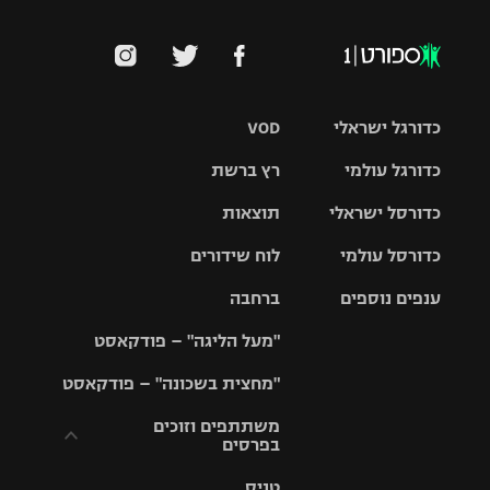
כדורגל ישראלי
VOD
כדורגל עולמי
רץ ברשת
ליגת העל
כדורסל ישראלי
תוצאות
ליגת
ליגה לאומית
האלופות
כדורסל עולמי
לוח שידורים
ליגת ווינר
סל
גביע הטוטו
ענפים נוספים
ברחבה
ליגה
NBA
אירופית
"מעל הליגה" – פודקאסט
ליגה לאומית
ליגיונרים
טניס
יורוליג
ליגה אנגלית
"מחצית בשכונה" – פודקאסט
כדורסל נשים
גביע המדינה
כדוריד
יורוקאפ
ליגה גרמנית
משתתפים וזוכים
בפרסים
מכבי תל
נבחרת
כדורעף
אביב
ישראל
ליגה
טניס