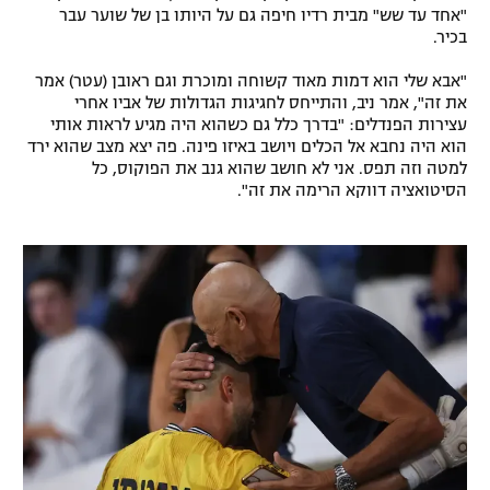
"אחד עד שש" מבית רדיו חיפה גם על היותו בן של שוער עבר
רשיון להקרנה פומבית לבית עסק
בכיר.
הצטרפות לחבילת הערוצים
"אבא שלי הוא דמות מאוד קשוחה ומוכרת וגם ראובן (עטר) אמר
את זה", אמר ניב, והתייחס לחגיגות הגדולות של אביו אחרי
עצירות הפנדלים: "בדרך כלל גם כשהוא היה מגיע לראות אותי
לוח דרושים – ג'ובנט
הוא היה נחבא אל הכלים ויושב באיזו פינה. פה יצא מצב שהוא ירד
למטה וזה תפס. אני לא חושב שהוא גנב את הפוקוס, כל
תגיות
הסיטואציה דווקא הרימה את זה".
המגזין