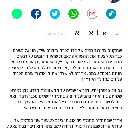
"מחצית בשכונה" – פודקאסט
אופניים
ספורט מוטורי
משתתפים וזוכים בפרסים
א
א
א
א
(גודל טקסט)
כדורמים
תקנון משתתפים וזוכים בפרסים
טניס
שחקנים כדורגל רבים שקיבלו הכרה כ"בנים של", חוו על בשרם
פוטבול אמריקאי NFL
כבר מגיל צעיר את ההשוואה לאבות שהיו חתומים על רגעים
תקנון עבור פעילות אלקטרה
מכוננים בהיסטוריה. ליאור ברקוביץ', רועי עטר, רן אבוקרט ורוי
גיימינג E-Sports
בייסבול MLB
רביבו הם דוגמאות טובות לכך, אך בעוד שחלקם הצליחו להטביע
תקנון עבור פעילות ספורט 1 – "מרלן"
חותם בזכות עצמם, אחרים לא שרדו את ה"אתגר" שרק הכביד
עליהם במהלך הקריירה.
ספורט אתגרי ואקסטרים
תנאי שימוש
גם ניב אנטמן יודע דבר או שניים על ההשוואות הללו, כבן לגיורא
אומנויות לחימה
ששיחק בין היתר בהפועל חיפה, בית"ר ירושלים מכבי חיפה, ואף
זכה לרשום הופעות בנבחרת ישראל. אנטמן האב המשיך גם
מדיניות פרטיות
גיימינג E-Sports
כמאמן שוערים והפך לאחד הבכירים בתפקיד זה בישראל.
אחרי שבמחזור החולף ניב אנטמן כיכב כשעצר שני פנדלים של
תקנון פעילות ספורט 1
עירוני קרית שמונה והעניק נקודה לקבוצתו, הוא דיבר בפודקאסט