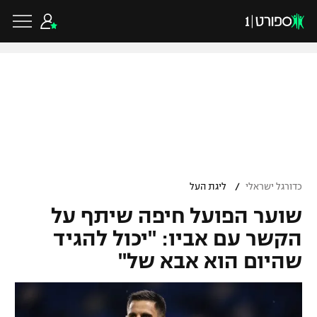
כדורגל ישראלי
ליגת העל
כדורגל עולמי
/
כדורגל ישראלי
ליגת העל
ליגה לאומית
שוער הפועל חיפה שיתף על
ליגת האלופות
כדורסל ישראלי
גביע הטוטו
הקשר עם אביו: "יכול להגיד
ליגה אירופית
שהיום הוא אבא של"
ליגת ווינר סל
ליגיונרים
כדורסל עולמי
ליגה אנגלית
ליגה לאומית
גביע המדינה
NBA
ליגה גרמנית
ענפים נוספים