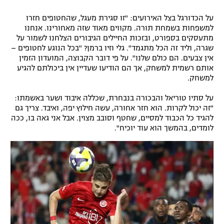
על הכדורגל בצל האירועים: "זו סגירת מעגל, שהחטופים חזרו
למשפחות בשמחת תורה. מקווים מאוד שזה מאחורינו. אנחנו
מתעסקים בספורט, ובזכות החיילים הגיבורים הצלחנו לשמור על
שגרה, וליד זה הכל מתגמד". גלי וזיו ברמן? "בכל הנוגע לחטופים –
אין צבעים. הם כולם שלנו". על פי דובר הקבוצה, המועדון הזמין
אותם רשמית למשחק, אך הם הודיעו שעדיין אין ביכולתם להגיע
למשחק.
על סתיו טוריאל והבכורה בנבחרת, שכללה איבוד ושער באשמתו:
"זה יכול לקרות. הוא חזר אחורה, עשה חילוץ יפה, ואיבד. צריך גם
להגיד כל הכבוד למסיים, שחטף וסובב מצוין. אבל אני גאה בו, ככה
לומדים, בהמשך הוא עוד יוכיח".