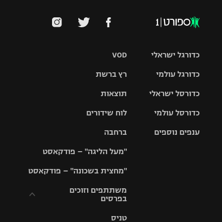
כדורגל ישראלי
VOD
כדורגל עולמי
רץ ברשת
ליגת העל
כדורסל ישראלי
תוצאות
ליגת
ליגה לאומית
האלופות
כדורסל עולמי
לוח שידורים
ליגת ווינר
סל
גביע הטוטו
ענפים נוספים
ברחבה
ליגה
NBA
אירופית
"מעל הליגה" – פודקאסט
ליגה לאומית
ליגיונרים
טניס
יורוליג
ליגה אנגלית
"מחצית בשכונה" – פודקאסט
כדורסל נשים
גביע המדינה
כדוריד
יורוקאפ
ליגה גרמנית
משתתפים וזוכים
בפרסים
מכבי תל
נבחרת
כדורעף
אביב
ישראל
ליגה
טניס
ספרדית