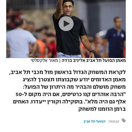
כדורסל נשים
נבחרת ישראל
יורוליג
ליגה ספרדית
טניס
VOD
מכבי תל אביב
מכבי חיפה
יורוקאפ
ליגה איטלקית
כדוריד
הפועל חולון
בית"ר ירושלים
רץ ברשת
ליגה צרפתית
כדורעף
הפועל ירושלים
מכבי תל אביב
ליגה הולנדית
שחייה
תוצאות
מאמן הפועל תל אביב אליניב ברדה
|
מאור אלקסלסי
דני אבדיה
הפועל תל אביב
ליגה טורקית
לקראת המשחק הגדול בראשון מול מכבי תל אביב,
ג'ודו
הפועל חיפה
מאמן האדומים יודע שקבוצתו תצטרך להציג
לוח שידורים
ליגה סינית
משחק מושלם והבהיר מה היתרון של הפועל:
אגרוף
הפועל באר שבע
"הרבה אוהדים קנו כרטיסים, אם היה מקום ל-50
ליגה ברזילאית
ברחבה
אלף גם היה מלא". בוסקילה וקורין ייעדרו. האחים
ספורט אולימפי
מכבי נתניה
ברמן הוזמנו למשחק
ליגות נוספות
UFC
"מעל הליגה" – פודקאסט
בני יהודה
קבוצות:
הפועל תל אביב
היאבקות WWE