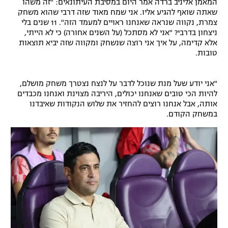
המאמן אליניב ברדה אמר היום במסיבת העיתונאים: "זה משהו
שאתה שואף להגיע אליו. אני שמח מאוד שזה דרבי שהוא משחק
רשיון להקרנה פומבית לבית עסק
צמרת, נקווה שנראה שאנחנו ראויים למעמד הזה". 11 שנים בלי
ניצחון בדרבי? "אני לא מסתכל (על השנים אחורה) כי לא הייתי,
הצטרפות לחבילת הערוצים
אלא קדימה, על איך אני רוצה שנשחק ומקווה שזה יביא תוצאות
טובות.
לוח דרושים – ג'ובנט
"אני יודע שעל מנת שנוכל לדבר על לנצח נצטרך משחק מושלם,
תגיות
להיות הכי טובים שאנחנו יכולים, היריבה מצוינת ואנחנו מכבדים
אותה, אבל אנחנו רוצים להחזיר את שלוש הנקודות שאיבדנו
המגזין
במשחק הקודם.