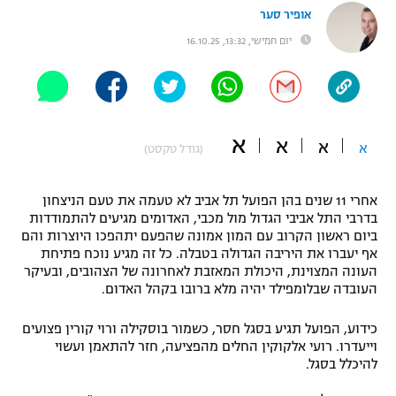
אופיר סער
"מחצית בשכונה" – פודקאסט
אופניים
יום חמישי, 13:32, 16.10.25
ספורט מוטורי
משתתפים וזוכים בפרסים
כדורמים
תקנון משתתפים וזוכים בפרסים
א
טניס
א
א
א
(גודל טקסט)
פוטבול אמריקאי NFL
תקנון עבור פעילות אלקטרה
אחרי 11 שנים בהן הפועל תל אביב לא טעמה את טעם הניצחון
גיימינג E-Sports
בייסבול MLB
בדרבי התל אביבי הגדול מול מכבי, האדומים מגיעים להתמודדות
תקנון עבור פעילות ספורט 1 – "מרלן"
ביום ראשון הקרוב עם המון אמונה שהפעם יתהפכו היוצרות והם
ספורט אתגרי ואקסטרים
אף יעברו את היריבה הגדולה בטבלה. כל זה מגיע נוכח פתיחת
תנאי שימוש
העונה המצוינת, היכולת המאזבת לאחרונה של הצהובים, ובעיקר
העובדה שבלומפילד יהיה מלא ברובו בקהל האדום.
אומנויות לחימה
מדיניות פרטיות
כידוע, הפועל תגיע בסגל חסר, כשמור בוסקילה ורוי קורין פצועים
גיימינג E-Sports
וייעדרו. רועי אלקוקין החלים מהפציעה, חזר להתאמן ועשוי
להיכלל בסגל.
תקנון פעילות ספורט 1