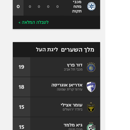
מכבי
0
0
0
0
0
פתח
תקוה
לטבלה המלאה >
מלך השערים
ליגת העל
דור פרץ
19
מכבי תל אביב
אדריאן אוגריסה
18
עירוני קרית שמונה
עומר אצילי
15
בית"ר ירושלים
גיא מלמד
15
מכבי חיפה