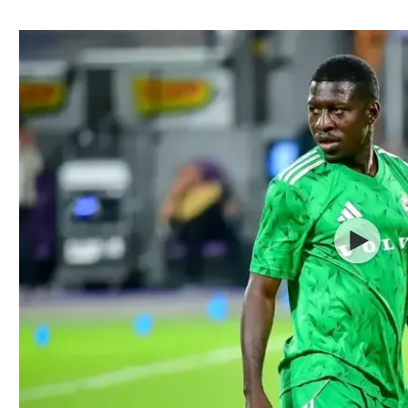
ל אביב
ליגה טורקית
תל אביב
ליגה סינית
חיפה
ליגה ברזילאית
באר שבע
ליגות נוספות
תניה
דה