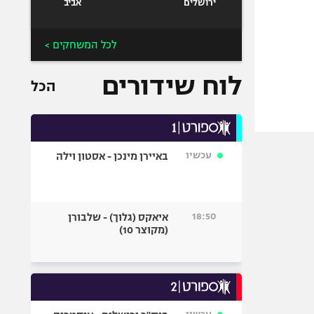
ירושלים
אביב
לכל המשחקים >
לוח שידורים
הכל
עכשיו
באיירן מינכן - אסטון וילה
18:50
איאקס (גלוך) - שלבורן
(מקוצר 10)