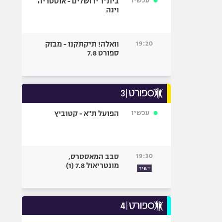
עכשיו
בית"ר ירושלים - אוסטריה
וינה
19:20
וואלה! תיקתקנו - מבזק
ספורט 7.8
עכשיו
הפועל ת"א - קטוביץ
19:30
סבב המאסטרס,
מונטריאול 7.8 (1)
ישיר