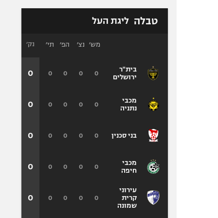
טבלה
ליגת העל
מש׳
נצ׳
הפ׳
תי׳
נק׳
בית"ר
0
0
0
0
0
ירושלים
מכבי
0
0
0
0
0
נתניה
0
0
0
0
0
בני סכנין
מכבי
0
0
0
0
0
חיפה
עירוני
0
0
0
0
0
קרית
שמונה