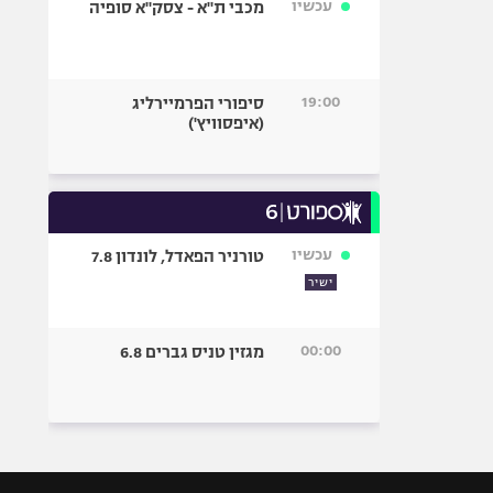
עכשיו
מכבי ת"א - צסק"א סופיה
19:00
סיפורי הפרמיירליג
(איפסוויץ')
עכשיו
טורניר הפאדל, לונדון 7.8
ישיר
00:00
מגזין טניס גברים 6.8