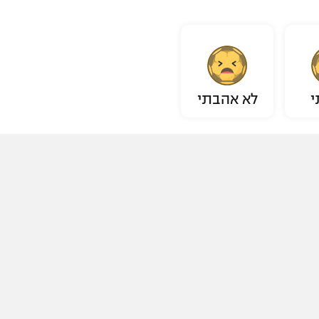
י
לא אהבתי