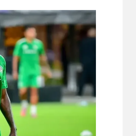
משתתפים וזוכים בפרסים
מכבי ת
הפועל 
תקנון משתתפים וזוכים בפרסים
הפועל 
תקנון עבור פעילות אלקטרה
הפועל 
תקנון עבור פעילות ספורט 1 – "מרלן"
מכבי נ
טניס
בני יהו
גיימינג E-Sports
תנאי שימוש
מדיניות פרטיות
תקנון פעילות ספורט 1
רשיון להקרנה פומבית לבית עסק
הצטרפות לחבילת הערוצים
לוח דרושים – ג'ובנט
תגיות