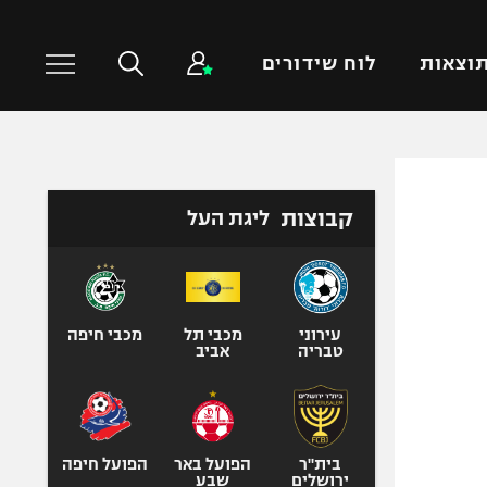
וצאות
לוח שידורים
כדורסל עולמי
ענפים נוספים
קבוצות
ליגת העל
NBA
טניס
יורוליג
כדוריד
יורוקאפ
כדורעף
שחייה
עירוני
מכבי תל
מכבי חיפה
טבריה
אביב
ג'ודו
אגרוף
ספורט אולימפי
UFC
בית"ר
הפועל באר
הפועל חיפה
ירושלים
שבע