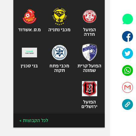
היאבקות WWE
אופניים
ספורט מוטורי
כדורמים
הפועל
מכבי נתניה
מ.ס. אשדוד
חדרה
פוטבול אמריקאי NFL
בייסבול MLB
ספורט אתגרי
ואקסטרים
הפועל קרית
מכבי פתח
בני סכנין
שמונה
תקוה
אומנויות לחימה
גיימינג E-Sports
הפועל
ירושלים
לכל הקבוצות >