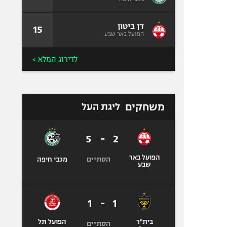
דן ביטון
15
הפועל באר שבע
לדירוג המלא >
משחקים
ליגת העל
5
-
2
הפועל באר
הסתיים
מכבי חיפה
שבע
1
-
1
בית"ר
הפועל תל
הסתיים