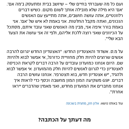
ועם כל מה שעברתי בחיים שלי – שיושב בבית ומתעסק ב'מה אם'.
'אם' היא מילה שלא מובילה אותך לשום מקום. כשיש דברים
רלוונטיים, אתה עושה חושבים, אתה מתייעץ עם האנשים
הנכונים, ואתה מקבל החלטות. אני באמת לא איש של 'אם'. אני
באמת בורר איפה אני, מבין מה האנשים שאני עובד איתם, מסתכל
על הכיוונים שאני רוצה ללכת אליהם, ולפי זה אני עושה את הצעד
הבא שלי".
על מ.ס. אשדוד והאצטדיון החדש: "האצטדיון החדש יגרום להרבה
אנשים שרוצים להיות חלק מחוויית כדורגל, אי אפשר לבוא ולהיות
שם. היום אנחנו כמועדון עובדים על הרבה דברים לקראת הכניסה
לאצטדיון כדי לגרום לאנשים להיות חלק מהמועדון. אי אפשר לבוא
ולהגיד, 'יש אצטדיון חדש, בוא תצטרפו'. אנחנו עושים הרבה
דברים. GSP משקיעה המון המון מחשבה וכסף כדי לראות איך
אנחנו מחברים את המועדון מחדש, ואני מאמין שהדברים ייראו
אחרת".
עוד באותו נושא:
אלון חזן
,
מחצית בשכונה
מה דעתך על הכתבה?