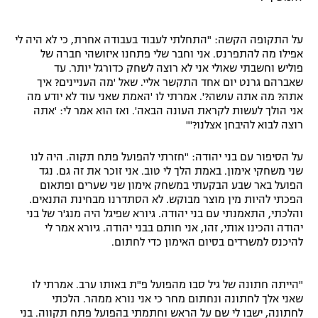
על התקופה הקשה: "התחלתי לעבוד בעבודה אחרת, כי לא היה לי
אפילו מה להתפרנס. אני וחבר שלי פתחנו איזושהי חברה של
פוליש וחשבתי שאולי אני לא רוצה לשחק כדורגל יותר. עד
שאברהם גרנט יום אחד התקשר אליי. שאל 'מה העניינים? איך
אתה? מה אתה עושה?'. אמרתי לו 'האמת שאני עוד לא יודע מה
אני הולך לעשות לקראת העונה הבאה'. ואז הוא אמר לי: 'אתה
רוצה לבוא להיבחן אצלנו?'"
על הסיפור עם בני יהודה: "חזרתי להפועל פתח תקוה. היה לנו
שני משחקי אימון. באמת הלך לי טוב. אני זוכר את זה גם. נגד
הפועל באר שבע הבקעתי במשחק אימון שני שערים ופתאום
הפכתי להיות מין מוצר מבוקש. לא הסתדרנו מבחינת התנאים.
והלכתי, התאמנתי עם בני יהודה. גיורא שפיגל היה מנג'ר של בני
יהודה והכינו אותי, זהו, אני חותם בבני יהודה. גיורא אמר לי
להיכנס למשרדים בסיום האימון כדי לחתום.
"הייתה חתונה של גיל סבו מהפועל פ"ת באותו ערב. אמרתי לו
שאני אלך לחתונה ונחתום מחר כי אני נורא ממהר. הלכתי
לחתונה, ישבו לי שם על הראש וחתמתי בהפועל פתח תקווה. בני