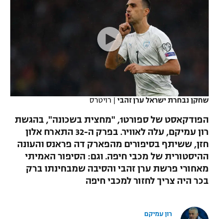
כדורסל נשים
נבחרת ישראל
יורוליג
ליגה ספרדית
טניס
VOD
מכבי תל אביב
מכבי חיפה
יורוקאפ
ליגה איטלקית
כדוריד
הפועל חולון
בית"ר ירושלים
רץ ברשת
ליגה צרפתית
כדורעף
הפועל ירושלים
מכבי תל אביב
ליגה הולנדית
שחייה
תוצאות
שחקן נבחרת ישראל ערן זהבי
|
רויטרס
דני אבדיה
הפועל תל אביב
ליגה טורקית
הפודקאסט של ספורט1, "מחצית בשכונה", בהגשת
ג'ודו
הפועל חיפה
רון עמיקם, עלה לאוויר. בפרק ה-32 התארח אלון
לוח שידורים
ליגה סינית
חזן, ששיתף בסיפורים מהפארק דה פראנס והעונה
אגרוף
הפועל באר שבע
ההיסטורית של מכבי חיפה. וגם: הסיפור האמיתי
ליגה ברזילאית
ברחבה
מאחורי פרשת ערן זהבי והסיבה שמבחינתו ברק
ספורט אולימפי
מכבי נתניה
בכר היה צריך לחזור למכבי חיפה
ליגות נוספות
UFC
"מעל הליגה" – פודקאסט
בני יהודה
רון עמיקם
היאבקות WWE