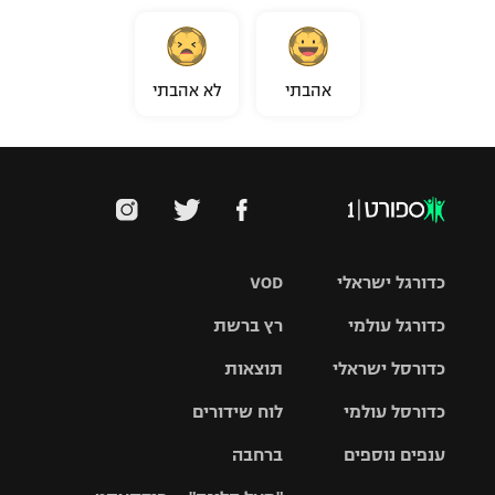
אהבתי
לא אהבתי
כדורגל ישראלי
VOD
כדורגל עולמי
רץ ברשת
ליגת העל
כדורסל ישראלי
תוצאות
ליגת
ליגה לאומית
האלופות
כדורסל עולמי
לוח שידורים
ליגת ווינר
סל
גביע הטוטו
ענפים נוספים
ברחבה
ליגה
NBA
אירופית