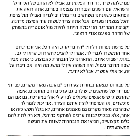
עם שלמה שרף, זה דור הפלטינום, אפילו לא הזהב של הכדורגל
הישראלי. עם השנים הנבחרת צמצמה פערים. אתה רואה את
הפתאום כשאנחנו משחקים נגד פולין ובולגריה ואפילו מול צרפת
והכל צמצמנו פערים. אבל אתה צריך לעשות עוד קפיצת מדרגה.
וקפיצת המדרגה הזו יכולה הייתה להיות מול אוסטריה במשחק
של הדקה 90 עם אנדי הרצוג".
על פרשת נערות הליווי: "היו בדיקות, היה הכל. אני זוכר שיום
אחד התקשרו לגברי לוי, אמרו לו להגיע לחקירות. קראו לי גם.
באתי, ישבתי איתם. התארגנו כל הנבחרת כקבוצה, כי אתה מבין
שפה מדובר בעוול. היה משהו? אין לי מושג מה היה. אם דיברו על
זה, אז אולי אפשרי, אבל לא יודע".
על עבודתו כמאמן נבחרות צעירות: "בהרבה מאוד מקרים, עבדתי
עם דור של שחקנים שיש להם גם ערכים והם מחונכים. איפה
שהרגשתי שיש אנשים שיכולים לפגוע לי אולי במערכת, גם אם הם
מוכשרים, אז העדפתי להזיז אותם הצידה. אני יכול לומר לך
שבהרבה מאוד מקרים גם מאמנים אחרים, לא בגלל חשש כזה או
אחר, אלא כבסיס לבנות ערכים לשחקני כדורגל, ולא רק לתת להם
כלים מקצועיים, הביאו את הנבחרות לשנות את הגישה
המשמעתית".