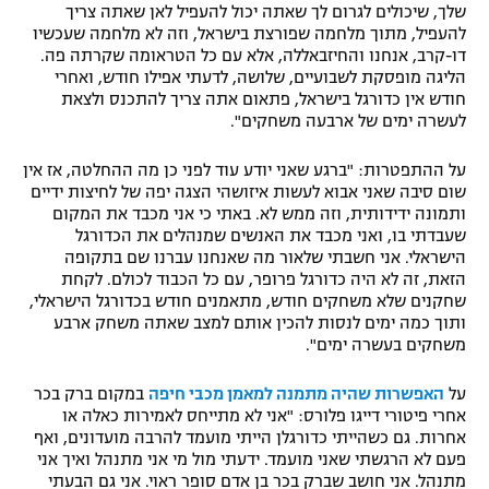
שלך, שיכולים לגרום לך שאתה יכול להעפיל לאן שאתה צריך
להעפיל, מתוך מלחמה שפורצת בישראל, וזה לא מלחמה שעכשיו
דו-קרב, אנחנו והחיזבאללה, אלא עם כל הטראומה שקרתה פה.
הליגה מופסקת לשבועיים, שלושה, לדעתי אפילו חודש, ואחרי
חודש אין כדורגל בישראל, פתאום אתה צריך להתכנס ולצאת
לעשרה ימים של ארבעה משחקים".
על ההתפטרות: "ברגע שאני יודע עוד לפני כן מה ההחלטה, אז אין
שום סיבה שאני אבוא לעשות איזושהי הצגה יפה של לחיצות ידיים
ותמונה ידידותית, וזה ממש לא. באתי כי אני מכבד את המקום
שעבדתי בו, ואני מכבד את האנשים שמנהלים את הכדורגל
הישראלי. אני חשבתי שלאור מה שאנחנו עברנו שם בתקופה
הזאת, זה לא היה כדורגל פרופר, עם כל הכבוד לכולם. לקחת
שחקנים שלא משחקים חודש, מתאמנים חודש בכדורגל הישראלי,
ותוך כמה ימים לנסות להכין אותם למצב שאתה משחק ארבע
משחקים בעשרה ימים".
על
האפשרות שהיה מתמנה למאמן מכבי חיפה
במקום ברק בכר
אחרי פיטורי דייגו פלורס: "אני לא מתייחס לאמירות כאלה או
אחרות. גם כשהייתי כדורגלן הייתי מועמד להרבה מועדונים, ואף
פעם לא הרגשתי שאני מועמד. ידעתי מול מי אני מתנהל ואיך אני
מתנהל. אני חושב שברק בכר בן אדם סופר ראוי. אני גם הבעתי