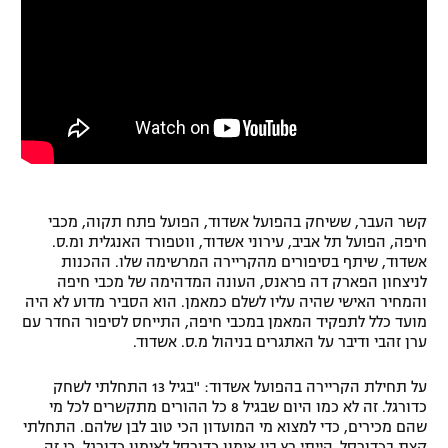
קשר העבר, ששיחק בהפועל אשדוד, הפועל פתח תקוה, מכבי
חיפה, הפועל תל אביב, עירוני אשדוד, ווטפורד האנגלית ומ.ס.
אשדוד, שיתף בסיפורים מהקריירה המרשימה שלו. ההכנות
לניצחון הפארק דה פראנס, העונה המדהימה של מכבי חיפה
והמחיר האישי שהיה עליו לשלם כמאמן. הוא הסביר מדוע לא היה
מועד כלל לתפקיד המאמן במכבי חיפה, התייחס לסיפור החדר עם
ערן זהבי ודיבר על האתגרים בניהול מ.ס. אשדוד.
על תחילת הקריירה בהפועל אשדוד: "בגיל 13 התחלתי לשחק
כדורגל. זה לא כמו היום שבגיל 8 כל ההורים מתקשרים לכל מי
שהם מכירים, כדי למצוא מי המועדון הכי טוב לבן שלהם. התחלתי
קצת בכדורסל. הייתי רץ בין אימון כדורסל לאימון כדורגל, כי זה