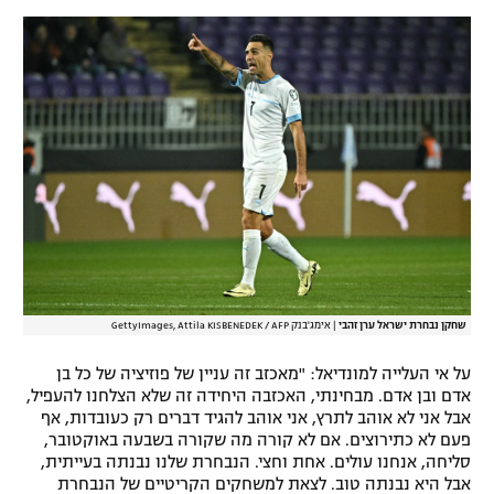
שחקן נבחרת ישראל ערן זהבי
|
אימג'בנק GettyImages, Attila KISBENEDEK / AFP
על אי העלייה למונדיאל: "מאכזב זה עניין של פוזיציה של כל בן
אדם ובן אדם. מבחינתי, האכזבה היחידה זה שלא הצלחנו להעפיל,
אבל אני לא אוהב לתרץ, אני אוהב להגיד דברים רק כעובדות, אף
פעם לא כתירוצים. אם לא קורה מה שקורה בשבעה באוקטובר,
סליחה, אנחנו עולים. אחת וחצי. הנבחרת שלנו נבנתה בעייתית,
אבל היא נבנתה טוב. לצאת למשחקים הקריטיים של הנבחרת