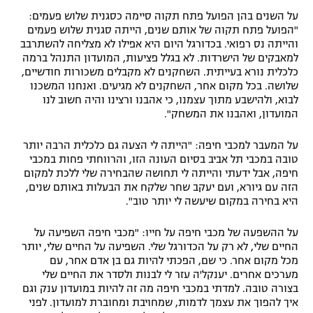
על השנים בהן הפועל פתח תקוה סיימה כסגנית שלוש פעמים:
"הפועל פתח תקוה של אותם שנים, הייתה סגנית שלוש פעמים
והייתה נס רפואי. בכדורגל היום היא אפילו לא מצליחה להשתרבב
למאבקים של הישרדות. לא בגלל פציעות, המועדון התנהל ברמה
כלכלית נורא בעייתית. השחקנים לא מקבלים משכורות חודשיים,
שלושה. בכל מקום אחר, השחקנים לא מגיעים. ואנחנו המשכנו
לבוא, ולהישבע מתוך עצמנו, כי אהבנו ורצינו והיה חשוב לנו
המועדון, ואהבנו את המשחק".
על המעבר למכבי חיפה: "הייתה לי הצעה גם כלכלית הרבה יותר
טובה במכבי תל אביב בסיום העונה הזו, והרווחתי פחות במכבי
חיפה, אבל ידעתי והייתה לי תחושה שהבחירה שלי ללכת למקום
הזה עם גיורא, ועם יעקב שחר שלקח את הבעלות באותם שנים,
היא בחירה במקום שיעשה לי יותר טוב".
על ההשפעה של מכבי חיפה על חייו: "מכבי חיפה השפיעה על
החיים שלי, לא רק על הכדורגל שלי. השפיעה על החיים שלי, יותר
מכל מקום אחר. כי שם, הפכתי להיות גם בן אדם אחר, עם
מערכים אחרים. יענקל'ה עזר לי לבנות ולסדר את החיים שלי
בצורה טובה. למדתי במכבי חיפה מה זה להיות במועדון ענק וגם
איך להפוך את עצמך לדמות, שמחויבת ומחוברת למועדון. לפני