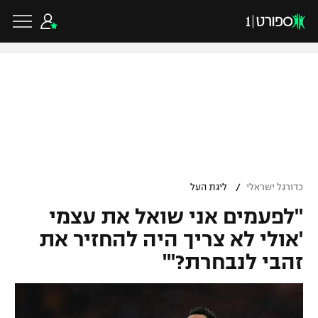
כדורגל ישראלי
ליגת העל
כדורגל עולמי
/
כדורגל ישראלי
ליגת העל
ליגה לאומית
"לפעמים אני שואל את עצמי
ליגת האלופות
כדורסל ישראלי
גביע הטוטו
'אולי לא צריך היה להחזיר את
ליגה אירופית
זהבי לנבחרת?'"
ליגת ווינר סל
ליגיונרים
כדורסל עולמי
ליגה אנגלית
ליגה לאומית
גביע המדינה
NBA
ליגה גרמנית
ענפים נוספים