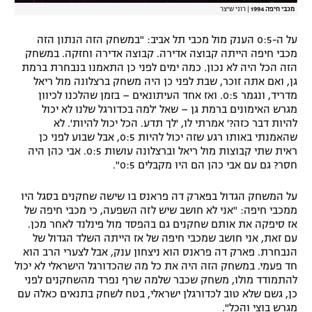
מכבי חיפה 1994
|
רוני שיצר
על ה-0:5 הענק מול מכבי תל אביב: "במשחק הזה הנתון הזה
מכבי חיפה הייתה קבוצה אדירה. קבוצה אדירה וחזקה. במשחק
הזה הכל היה לא נכון. כמה ימים לפני כן התאמנו בנבחרת ברמת
גן, ואם אתה זוכר, שבת לפני כן היה משחק ברצלונה מול ריאל
מדריד, ונגמר 0:5. ואז אחד העיתונאים – בזמן שהלכנו לכיוון
מגרש האימונים ברמת גן – שאל 'למה בכדורגל שלנו לא יכול
להיות דבר כזה?' אמרתי לו, 'לך תדע. הכל יכול להיות'. לא
שהאמנתי באותו רגע שזה יכול להיות 0:5, אבל שבוע לפני כן
ראית שתי קבוצות מול ריאל וברצלונה עושות 0:5. אבי כהן היה
חסר? גם עם אבי כהן הם היו מקבלים 0:5".
על המשחק הגדול בפארק דה פראנס בו שישה שחקנים בסגל היו
ממכבי חיפה: "אני לא חושב שיש לזה השפעה, כי מכבי חיפה של
אז סיפקה את אותם שחקנים גם בהפסד מול פינלנד לאחר מכן.
עם זאת, אני חושב שמכבי חיפה של אז הייתה השלד הגדול של
הנבחרת. פארק דה פראנס הוא ניצחון ענק, אבל לצערי הרב הוא
חד פעמי. במשחק הזה היה את כל מה שהכדורגל הישראלי לא יכול
להתמודד מולו, משחק שכבר שלמה שרף נפרד מהשחקנים לפני
כן, גשם שלא טוב לכדורגלן ישראלי, בטח לשחק בתנאים כאלה עם
מגרש בוצי והכל".