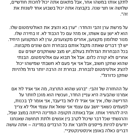
לתקן אותו במשהו אחר, אבל פתאום אתה יכול לחכות חודשיים,
שלושה או חצי שנה. בקבוצה אתה יכול בשבוע אחד לשנות את
זה".
על פרשת ערן זהבי והחדר: "ערן בא והציב את האולטימטום שלו.
הוא לא ישן עם אשתו, אז מה? עם כל הכבוד לא. זו בחירה שלו.
מנור סולומון מקצוען, אחרים מקצוענים, ערן לא המקצוען היחיד.
יש לך דברים שאתה מקבל אותם בנבחרת והם שונים מקבוצה.
בכל הנבחרות הגדולות בעולם, יש מצב ששחקנים ישנים עם
אחרים ולא קורה כלום. אבל אל תבוא עם אולטימטום. הבנתי
שהוא שחקן חשוב, אבל אני אף פעם לא חשבתי שמישהו יכול
להציב אולטימטום לנבחרת. נבחרת זה הרבה יותר גדול מלהיות
שחקן כדורגל".
על ההחזרה של זהבי: "ברגע שהוא התרצה, מה אני אגיד לו? אם
אמרנו שהבעיה היא עניין החדר, ועכשיו הוא מוכן לוותר על
הדרישה שלו, איך אני אגיד לו לא? בדיעבד, אני אומר לך בכנות,
לפעמים כשאני יושב עם עצמי אני שואל את עצמי אולי לא צריך
היה להחזיר אותו. אבל באותה תקופה המדינה הייתה במצב שפל,
והרגשתי שכל דבר שיכול לקרב בין אנשים ולתת תחושה שאנחנו
יודעים להיות פייסנים ולחבר את כל הרבדים במדינה – אתה עושה
דברים כאלה באופן אינסטינקטיבי".