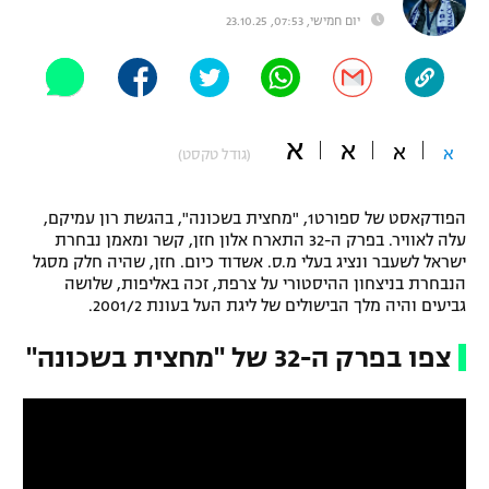
יום חמישי, 07:53, 23.10.25
"מחצית בשכונה" – פודקאסט
אופניים
ספורט מוטורי
משתתפים וזוכים בפרסים
א
א
כדורמים
א
א
(גודל טקסט)
תקנון משתתפים וזוכים בפרסים
טניס
פוטבול אמריקאי NFL
הפודקאסט של ספורט1, "מחצית בשכונה", בהגשת רון עמיקם,
תקנון עבור פעילות אלקטרה
עלה לאוויר. בפרק ה-32 התארח אלון חזן, קשר ומאמן נבחרת
גיימינג E-Sports
בייסבול MLB
ישראל לשעבר ונציג בעלי מ.ס. אשדוד כיום. חזן, שהיה חלק מסגל
תקנון עבור פעילות ספורט 1 – "מרלן"
הנבחרת בניצחון ההיסטורי על צרפת, זכה באליפות, שלושה
גביעים והיה מלך הבישולים של ליגת העל בעונת 2001/2.
ספורט אתגרי ואקסטרים
תנאי שימוש
צפו בפרק ה-32 של "מחצית בשכונה"
אומנויות לחימה
מדיניות פרטיות
גיימינג E-Sports
תקנון פעילות ספורט 1