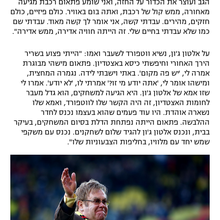
הגב ועוצר את הכדור על החזה, ואני שומע פתאום רכבת מגיעה
מאחורה, ממש קול של רכבת, ואתה בום באוויר. כולם פיזיים, כולם
חזקים, מהירים. עבדתי קשה, אני אומר לך קשה מאוד. עבדתי שם
כמו שלא עבדתי בחיים שלי. זה הייתה חוויה אדירה, ממש אדירה".
על אלטון ג'ון, נשיא ווטפורד לשעבר ואמו: "הייתי פצוע בשריר
הירך האחורי וחיפשתי כיסא באצטדיון. פתאום מישהי מבוגרת
אמרה לי, 'יש פה מקום'. באתי וישבתי לידה. נגמרה המחצית,
ומישהו אומר לי, 'אתה יודע מי זו?' אמרתי לו, 'לא יודע'. אמרו לי
שזו אמא של אלטון ג'ון. היא הגיעה למשחקים, הוא גדל מעבר
לחומות האצטדיון, זה היה הקשר שלו לווטפורד, ואמא שלו
נשארה אוהדת. היו עוד פעמים שהוא בעצמו נכנס לחדר
ההלבשה. פתאום הייתה נפתחת הדלת בסיום המשחקים, בעיקר
בבית, ונכנס אלטון ג'ון להגיד שלום לשחקנים. נכנס עם משקפי
שמש יחד עם מלוויו, בחליפות הצבעוניות שלו".