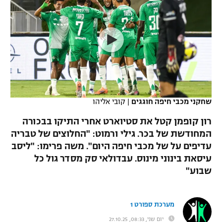
כדורסל נשים
נבחרת ישראל
יורוליג
ליגה ספרדית
טניס
VOD
מכבי תל אביב
מכבי חיפה
יורוקאפ
ליגה איטלקית
כדוריד
הפועל חולון
בית"ר ירושלים
רץ ברשת
ליגה צרפתית
כדורעף
הפועל ירושלים
מכבי תל אביב
ליגה הולנדית
שחייה
תוצאות
שחקני מכבי חיפה חוגגים
|
קובי אליהו
דני אבדיה
הפועל תל אביב
ליגה טורקית
רון קופמן קטל את סטיוארט אחרי התיקו בבכורה
ג'ודו
הפועל חיפה
המחודשת של בכר. גילי ורמוט: "החלוצים של טבריה
לוח שידורים
ליגה סינית
עדיפים על של מכבי חיפה היום". משה פרימו: "ליסב
אגרוף
הפועל באר שבע
עיסאת בינוני מינוס. עבדולאי סק מסדר גול כל
ליגה ברזילאית
ברחבה
שבוע"
ספורט אולימפי
מכבי נתניה
ליגות נוספות
UFC
"מעל הליגה" – פודקאסט
בני יהודה
מערכת ספורט 1
היאבקות WWE
יום שני, 08:33, 27.10.25