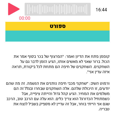
רשיון להקרנה פומבית לבית עסק
הצטרפות לחבילת הערוצים
לוח דרושים – ג'ובנט
תגיות
המגזין
קופמן פתח את הדיון ואמר: "הפרצוף של בכר בסוף אמר את
הכול. ברור שאני לא מאשים אותו, הגיע הזמן לדבר גם על
השחקנים. השחקנים של חיפה הם מתחת לכל ביקורת, תראה
איזה עדין אני".
ורמוט השיב: "שחקני מכבי חיפה נותנים את הנשמה. זה מה שהם
יודעים, זו היכולת שלהם. אלה השחקנים שבחרו ובגלל זה הם
משלמים את המחיר. הגיע קהל גדול והייתה ציפייה, אבל
כשמתחיל הכדורגל הוא צריך כלים. הוא עלה עם הרכב טוב, הרכב
שגם אני הייתי בוחר, אבל זה עדיין לא מספיק בשביל לנצח את
טבריה.