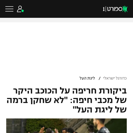
כדורגל ישראלי
ליגת העל
כדורגל עולמי
/
כדורגל ישראלי
ליגת העל
ליגה לאומית
ביקורת חריפה על הכוכב היקר
ליגת האלופות
כדורסל ישראלי
גביע הטוטו
של מכבי חיפה: "לא שחקן ברמה
ליגה אירופית
של ליגת העל"
ליגת ווינר סל
ליגיונרים
כדורסל עולמי
ליגה אנגלית
ליגה לאומית
גביע המדינה
NBA
ליגה גרמנית
ענפים נוספים