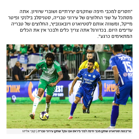
"חסרים למכבי חיפה שחקנים יצירתיים ושוברי שיוויון. אתה
מסתכל על שני החלוצים של עירוני טבריה, סטניסלב בילנקי ופיטר
מייקל, ומשווה אותם לסטיוארט ויובאנוביץ', החלוצים של טבריה
עדיפים היום. בכדורגל אתה צריך כלים ולבכר אין את הכלים
המתאימים כרגע".
טריבנטה סטיוארט שחקן מכבי חיפה לפני פיראס אבו עקל שחקן עירוני טבריה
|
קובי אליהו