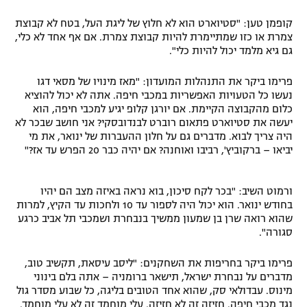
קופמן טען: "סטיוארט הוא לא חלוץ של ליגת העל, בטח לא קבוצת
צמרת או כזו שמתיימרת להיות קבוצת צמרת. אם אף אחד לא כלי,
גם גיא מלמד יכול להיות כלי".
פרימו ביקר את התנהלות המועדון: "מאז מינויו של מסאי דגו
נעשו כל הטעויות האפשריות במכבי חיפה. אתה לא יכול להוציא
כלום מהקבוצה הקיימת. אם יורגן קלופ יגיע למכבי חיפה, הוא
יעשה את סטיוארט פתאום רוברט לבנדובסקי? אני חושב שבכר לא
היה צריך לבוא. מדברים גם על חלון ההעברות של ינואר, את מי
יביאו – ברקוביץ', רביבו ואוחנה? אם יהיה כבר 20 הפרש עד אז?"
ורמוט השיב: "בכר לקח סיכון, בוא נראה באיזה מצב הם יהיו
בחודש ינואר. הוא יכול היה לספור עד 10 ולחכות עד הקיץ, למרות
שהוא רואה שרן בן שמעון ממשיך בנבחרת ושמכבי תל אביב כרגע
סגורה".
פרימו ביקר בחריפות את השחקנים: "ליסב עיסאת, תקשיב טוב,
מדברים על נבחרת ישראל, תישאר ברומניה – אתה בלם בינוני
מינוס. עבדולאי סק, שהוא אחד הטובים בליגה, כל שבוע מסדר גול
נגד מכבי חיפה. חזיזה זה לא חזיזה. עלי מוחמד זה לא עלי מוחמד.