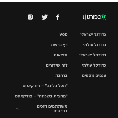
כדורגל ישראלי
VOD
כדורגל עולמי
רץ ברשת
ליגת העל
כדורסל ישראלי
תוצאות
ליגת
ליגה לאומית
האלופות
כדורסל עולמי
לוח שידורים
ליגת ווינר
סל
גביע הטוטו
ענפים נוספים
ברחבה
ליגה
NBA
אירופית
"מעל הליגה" – פודקאסט
ליגה לאומית
ליגיונרים
טניס
יורוליג
ליגה אנגלית
"מחצית בשכונה" – פודקאסט
כדורסל נשים
גביע המדינה
כדוריד
יורוקאפ
ליגה גרמנית
משתתפים וזוכים
בפרסים
מכבי תל
נבחרת
כדורעף
אביב
ישראל