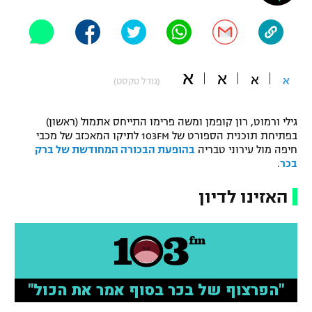
"מחצית בשכונה" – פודקאסט
אופניים
ספורט מוטורי
משתתפים וזוכים בפרסים
א
א
א
א
(גודל טקסט)
כדורמים
תקנון משתתפים וזוכים בפרסים
טניס
גילי ורמוט, רון קופמן ומשה פרימו התייחס אתמול (ראשון)
פוטבול אמריקאי NFL
בפתיחת תוכנית הספורט של 103FM לתיקו המאכזב של מכבי
תקנון עבור פעילות אלקטרה
חיפה מול עירוני טבריה
בהופעת הבכורה המחודשת של ברק
גיימינג E-Sports
בייסבול MLB
בכר
.
תקנון עבור פעילות ספורט 1 – "מרלן"
האזינו לדיון
ספורט אתגרי ואקסטרים
תנאי שימוש
אומנויות לחימה
מדיניות פרטיות
גיימינג E-Sports
תקנון פעילות ספורט 1