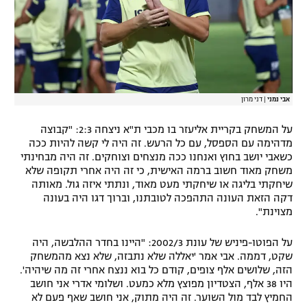
אבי נמני
|
דני מרון
על המשחק בקריית אליעזר בו מכבי ת"א ניצחה 2:3: "קבוצה
מדהימה עם הספסל, עם כל הרעש. זה היה לי קשה להיות ככה
כשאבי יושב בחוץ ואנחנו ככה מנצחים וצוחקים. זה היה מבחינתי
משחק מאוד חשוב ברמה האישית, כי זה היה אחרי תקופה שלא
שיחקתי בליגה או שיחקתי מעט מאוד, ונתתי איזה גול. מאותה
דקה הזאת העונה התהפכה לטובתנו, וברוך דגו היה בעונה
מצוינת".
על הפוטו-פיניש של עונת 2002/3: "היינו בחדר ההלבשה, היה
שקט, דממה. אבי אמר 'יאללה שלא נתבזה, שלא נצא מהמשחק
הזה, שלושים אלף צופים, קודם כל בוא ננצח אחרי זה מה שיהיה'.
היו 38 אלף, הצטדיון מפוצץ מלא כמעט. ושלומי אדרי אני חושב
החמיץ לבד מול השוער. זה היה מתוק, אני חושב שאף פעם לא