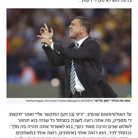
בליגה הוא לא נתן לי דקות".
עשה את הבלתי ייאמן. קלינגר
|
אימג'בנק GettyImages, Christian Fischer/Bongarts
על האולטימטום שהציב: "ג'קי (בן זקן) התקשר אליי ואמר 'תקשיב
די מספיק, מה אתה רוצה לשבת בספסל כל שנה? בוא תחזור
לשלוש שנים הרבה מאוד כסף, בוא לאשדוד אתה תהיה פה מלך'.
נכנסתי לניר, הוא רואה אותי באימונים, רואה אותי במשחקים.