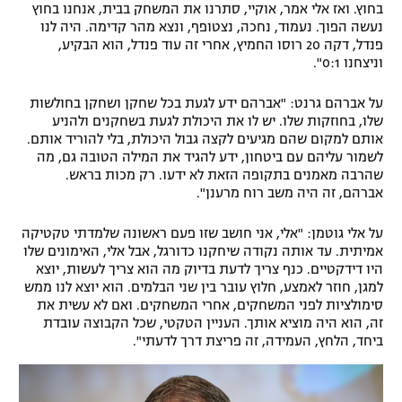
בחוץ. ואז אלי אמר, אוקיי, סתרנו את המשחק בבית, אנחנו בחוץ
נעשה הפוך. נעמוד, נחכה, נצטופף, ונצא מהר קדימה. היה לנו
פנדל, דקה 20 רוסו החמיץ, אחרי זה עוד פנדל, הוא הבקיע,
וניצחנו 0:1".
על אברהם גרנט: "אברהם ידע לגעת בכל שחקן ושחקן בחולשות
שלו, בחוזקות שלו. יש לו את היכולת לגעת בשחקנים ולהניע
אותם למקום שהם מגיעים לקצה גבול היכולת, בלי להוריד אותם.
לשמור עליהם עם ביטחון, ידע להגיד את המילה הטובה גם, מה
שהרבה מאמנים בתקופה הזאת לא ידעו. רק מכות בראש.
אברהם, זה היה משב רוח מרענן".
על אלי גוטמן: "אלי, אני חושב שזו פעם ראשונה שלמדתי טקטיקה
אמיתית. עד אותה נקודה שיחקנו כדורגל, אבל אלי, האימונים שלו
היו דידקטיים. כנף צריך לדעת בדיוק מה הוא צריך לעשות, יוצא
למגן, חוזר לאמצע, חלוץ עובר בין שני הבלמים. הוא יוצא לנו ממש
סימולציות לפני המשחקים, אחרי המשחקים. ואם לא עשית את
זה, הוא היה מוציא אותך. העניין הטקטי, שכל הקבוצה עובדת
ביחד, הלחץ, העמידה, זה פריצת דרך לדעתי".