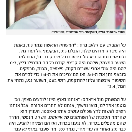
החזיר את הדרבי לחיים, באופן זמני. רובי שפירא ז"ל
|
מכבי חיפה
על המפגש עם קלאב ברוז': "המשחק הראשון נגמר 1:3, באמת
היה משחק מדהים שלנו. הובלנו 0:3, הבקעתי גול ועוד גול,
וג'ובאני רוסו הבקיע גול. כשעברנו למשחק בברוז', הבנו למה
השער המצמק שלהם היה קריטי. קודם כל הם התחילו בליץ, 0:3
להם היה אולי אחרי עשרים דקות, פיצוצים, מכות, מרפקים.
ג'ובאני נתן את ה-3:1. ואז הם צריכים את ה-1:4 כדי לסיים את
הסיפור. איכשהו עלינו להתקפה, רוסי בעט, השוער נגע, נתתי את
הגול, 2:4".
על המשחק מול אייאקס: "אנחנו בארץ היינו לוחצים מצוין. ואז
גוטמן אמר לנו, בואו נמשיך, אנחנו לא חוזרים אחורה. אבל אנחנו
רוצים לעשות לחץ שכולם עושים אותו ב-100%. העניין הוא
שהרמה הטכנית של השחקנים של אייאקס, השקט הנפשי, הדרך
שהם מטפלים בכדור, לא נגענו בכדור. ואז הם הצליחו להגיע, היה
כבר 2:0 ואחרי זה עוד אחד, נגמר 3:0. מה שעבד בארץ לא עבד