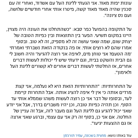
עונות יפות מאוד. אני הגעתי לליגת העל עם אשדוד, ואחרי זה עם
סכנין שהיה מאוד מאוד קשה, פיטרו אותי אחרי חודשיים שלושה,
ועם נס ציונה".
על התקופה בהפועל כפר סבא: "כשהתחלנו את העונה היה מצוין,
היינו במקום תשיעי. הפער בין התוצאות ובין כפיות הטובה של
יצחק שום, שמה שאני עושה זה לא מספיק, זה לא טוב. ובסוף
אמרו שהם לא רוצים אותי. אז פה בנקודה הזאת נשברתי ואמרתי
'מה הטעם? אני טוחן מים, לאיפה אני רוצה להגיע?' והיה חשוב לי
גם הבית והשקט בבית, וגם ידעתי שיש לי יכולות לעשות דברים
אחרים, אז החלטתי לעשות דברים אחרים לא קשורים לליגת העל
ולאימון".
על התחרותיות: "התחרותיות הזאת היא לא נעלמה, אני קצת
מרדים אותה כי אין לי איפה להציג אותה. אבל התחרות קיימת
לעד, ובסופו של דבר אני כן רוצה לעשות משהו שממלא אותי עד
הסוף. וכן תהיה כפיות טובה, וכן יהיו משברים בדרך, אבל אני יודע
שאני יכול להגיע גם לליגת העל וגם מעבר לזה, אבל זה עניין של
החלטה. אם אני כן, בסוף זה רק אני עם עצמי, וברגע שאני ארצה
אז גם ההצעות יגיעו".
עוד באותו נושא:
מחצית בשכונה
,
עמיר תורג'מן