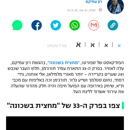
רון עמיקם
"מחצית בשכונה" – פודקאסט
שבת, 06:41, 01.11.25
אופניים
ספורט מוטורי
משתתפים וזוכים בפרסים
כדורמים
א
א
תקנון משתתפים וזוכים בפרסים
א
א
(גודל טקסט)
טניס
פוטבול אמריקאי NFL
תקנון עבור פעילות אלקטרה
הפודקאסט של ספורט1,
"מחצית בשכונה"
, בהגשת רון עמיקם,
גיימינג E-Sports
בייסבול MLB
עלה לאוויר. בפרק ה-33 התארח עמיר תורג'מן, חלוץ העבר שכבש
תקנון עבור פעילות ספורט 1 – "מרלן"
241 שערים בקריירה – יותר מאורי מלמילאן, אלי אוחנה, גידי
דמתי, נחום סטלמך ושייע גלזר. תורג'מן זכה באליפות עם מכבי
ספורט אתגרי ואקסטרים
ת"א, שיחק באירופה עם הפועל חיפה והיה חלק מהדור שהעלה
תנאי שימוש
את עירוני אשדוד לליגת העל.
אומנויות לחימה
צפו בפרק ה-33 של "מחצית בשכונה"
מדיניות פרטיות
גיימינג E-Sports
תקנון פעילות ספורט 1