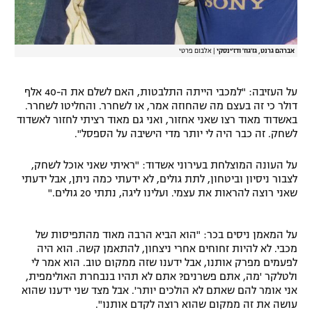
אברהם גרנט, גז'גוז' ודז'ינסקי
|
אלבום פרטי
על העזיבה: "למכבי הייתה התלבטות, האם לשלם את ה-40 אלף
דולר כי זה בעצם מה שהחוזה אמר, או לשחרר. והחליטו לשחרר.
באשדוד מאוד רצו שאני אחזור, ואני גם מאוד רציתי לחזור לאשדוד
לשחק. זה כבר היה לי יותר מדי הישיבה על הספסל".
על העונה המוצלחת בעירוני אשדוד: "ראיתי שאני אוכל לשחק,
לצבור ניסיון וביטחון, לתת גולים, לא ידעתי כמה ניתן, אבל ידעתי
שאני רוצה להראות את עצמי. ועלינו ליגה, נתתי 20 גולים."
על המאמן ניסים בכר: "הוא הביא הרבה מאוד מהתפיסות של
מכבי. לא להיות זחוחים אחרי ניצחון, להתאמן קשה. הוא היה
לפעמים מפרק אותנו, אבל ידענו שזה ממקום טוב. הוא אמר לי
ולטלקר 'מה, אתם פשרנים? אתם לא תהיו בנבחרת האולימפית,
אני אומר להם שאתם לא הולכים יותר'. אבל מצד שני ידענו שהוא
עושה את זה ממקום שהוא רוצה לקדם אותנו".