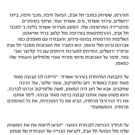
תורג'מן, ששיחק במכבי תל אביב, הפועל חיפה, מכבי חיפה, ביתר
ירושלים, עירוני אשדוד, מ.ס. אשדוד ועוד, שיתף בסיפורים
מהקריירה המרשימה שלו. המסע מעירוני אשדוד בליגה ב' למכבי
תל אביב, ההרפתקאות באירופה מול קלאב ברוז' ואייאקס,
האליפות הדרמטית בפוטו-פיניש, והעבודה עם מאמנים כמו
אברהם גרנט ואלי גוטמן. הוא הסביר את האכזבות ממכבי תל אביב
ובית"ר ירושלים, התייחס למערכת היחסים עם ניר קלינגר ואבי
נמני, סיפר על האכזבות מיוסי מזרחי ואורי מלמיליאן והעתיד שלו
כמאמן.
על הקבוצה המיוחדת בעירוני אשדוד: "הייתה לנו קבוצה מאוד
מאוד טובה באשדוד. ז'אן טלסניקוב, עופר טלקר, עוד הרבה
שחקנים. אבא של ז'אן היה המאמן, סשה טלסניקוב זכרונו לברכה,
והוא פשוט עשה אותנו קבוצה ברמה מאוד גבוהה. לימד אותנו
את רזי הכדורגל מרוסיה, הביא את כל התוכניות, את כל האימונים
מרוסיה. והמשמעת".
על תהליך הכניסה לנבחרת הנוער: "הגיעו לראות את את המשחק
שלנו מול הפועל תל אביב, לקראת הבנייה של הנבחרת של שנתון