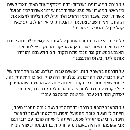
על פיצול המועדונים באשדוד: "היו חילוקי דעות מאוד מאוד קשים
בין ראשי המועדון של מ.ס. אשדוד לבין עירוני אשדוד לבין הפועל
אשדוד, וככל שעבר הזמן הקרע הלך וגדל. לא הצליחו למצוא את
הזהות, ואני חושב שזאת אחת הבעיות. כי אין קהל, ברגע שאין
קהל אין לך מספיק משאבים".
על ירידת הליגה במחזור האחרון של עונת 1994/95: "הייתה ירידת
ליגה כואבת מאוד מאוד. ז'אן טלסניקוב מרסק לגיא לוזון את
האצבע במשחק נגד מכבי פתח תקוה. הם התעצבנו והורידו
אותנו ליגה, פשוט התעצבנו".
על הדרמה במשחק הזה: "אנשים שברו רגליים, קפצו מהחומה של
יציע הכבוד, של הטריבונה, נפלו. זה היה שוק. ואז כן החלטתי, זהו,
ידעתי שאני עוזב בכל מקרה באותה שנה. לא הרגשתי שהמועדון
יכול לקפוץ למדרגה לטופ 5, טופ 6. וטלקר עבר כבר, אמרתי
יאללה, הנה הוא עבר, אני שנה הבאה גם עובר".
על המעבר להפועל חיפה: "הייתה לי הצעה טובה ממכבי חיפה,
הייתה לי הצעה טובה מהפועל חיפה, והחלטתי לעבור להפועל
חיפה. רובי שפירא ז"ל שכנע, הייתה לי שיחה טובה עם רובי ועם
אבי קאופמן. זה היה באמת מועדון גדול בהתבססות, שהיה צריך