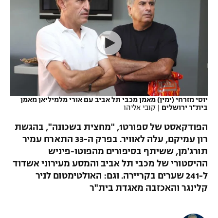
כדורסל נשים
נבחרת ישראל
יורוליג
ליגה ספרדית
טניס
VOD
מכבי תל אביב
מכבי חיפה
יורוקאפ
ליגה איטלקית
כדוריד
הפועל חולון
בית"ר ירושלים
רץ ברשת
ליגה צרפתית
כדורעף
הפועל ירושלים
מכבי תל אביב
ליגה הולנדית
שחייה
תוצאות
יוסי מזרחי (ימין) מאמן מכבי תל אביב עם אורי מלמיליאן מאמן
דני אבדיה
הפועל תל אביב
בית"ר ירושלים
|
קובי אליהו
ליגה טורקית
ג'ודו
הפודקאסט של ספורט1, "מחצית בשכונה", בהגשת
הפועל חיפה
לוח שידורים
רון עמיקם, עלה לאוויר. בפרק ה-33 התארח עמיר
ליגה סינית
אגרוף
תורג'מן, ששיתף בסיפורים מהפוטו-פיניש
הפועל באר שבע
ליגה ברזילאית
ההיסטורי של מכבי תל אביב והמסע מעירוני אשדוד
ברחבה
ספורט אולימפי
ל-241 שערים בקריירה. וגם: האולטימטום לניר
מכבי נתניה
ליגות נוספות
קלינגר והאכזבה מאגדת בית"ר
UFC
"מעל הליגה" – פודקאסט
בני יהודה
היאבקות WWE