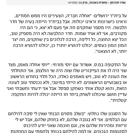
עמיר תורג'מן – מחצית בשכונה, פרק 33
|
ספורט1
על בית"ר ירושלים: "אחלה חבר'ה, הצעירים היו ממש חמודים,
וראינו כישרונות וראינו יכולות. אבל בבית"ר הייתה בעיה של חדר
הלבשה. היו מספר שחקנים וזה אף פעם לא יצא, כי הם היו
מקורבים, אני לא אגיד שמות. חדר ההלבשה לא היה מספיק טוב,
הכל יצא החוצה, כל דליפה, הרבה לכלוכים בין שחקנים, וזה יצר
המון המון כעסים. יכולנו להוציא יותר? כן, יכולנו להוציא הרבה
יותר, לא הוצאנו".
על התקופה במ.ס. אשדוד עם יוסי מזרחי: "יוסי אחלה מאמן, מצד
שני היה לו את הפייבוריט שלו שזה היה שי הולצמן. אני התחלתי
את העונה לא טוב, ויש מאמנים כאלה, הכל תלוי בחודש הראשון
או בשבועיים הראשונים. לא הייתי במיטבי, ולא נכנסתי טוב לעונה
הזאת, והוא קטלג אותי כשחקן ספסל. אבל אני ידעתי וחשבתי ואני
עדיין חושב שיכולנו לשחק ביחד וזו הייתה יכולה להיות התקפה
קטלנית".
על הסגנון שלו כחלוץ: "בשלב מסוים הבנתי שאין לי סיבה להילחם
עם הבלמים. אני לא בגובה שלהם, לא בחוזק שלהם, אבל יש לי
זריזות ומהירות שלהם אין, וגם חוכמה שאני יודע להיכנס
למקומות הנכונים. אז למה להילחם בכוח? נלחמתי עם החוזקות