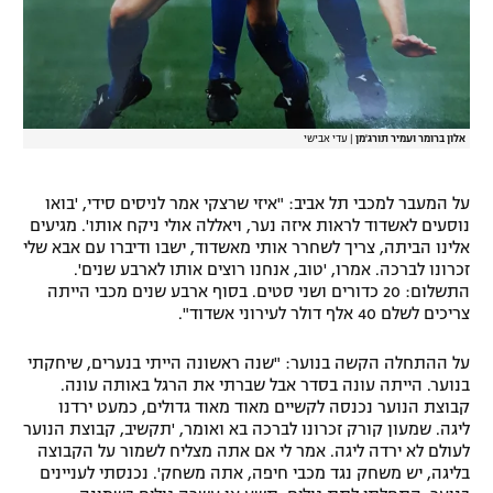
אלון ברומר ועמיר תורג'מן
|
עדי אבישי
על המעבר למכבי תל אביב: "איזי שרצקי אמר לניסים סידי, 'בואו
נוסעים לאשדוד לראות איזה נער, ויאללה אולי ניקח אותו'. מגיעים
אלינו הביתה, צריך לשחרר אותי מאשדוד, ישבו ודיברו עם אבא שלי
זכרונו לברכה. אמרו, 'טוב, אנחנו רוצים אותו לארבע שנים'.
התשלום: 20 כדורים ושני סטים. בסוף ארבע שנים מכבי הייתה
צריכים לשלם 40 אלף דולר לעירוני אשדוד".
על ההתחלה הקשה בנוער: "שנה ראשונה הייתי בנערים, שיחקתי
בנוער. הייתה עונה בסדר אבל שברתי את הרגל באותה עונה.
קבוצת הנוער נכנסה לקשיים מאוד מאוד גדולים, כמעט ירדנו
ליגה. שמעון קורק זכרונו לברכה בא ואומר, 'תקשיב, קבוצת הנוער
לעולם לא ירדה ליגה. אמר לי אם אתה מצליח לשמור על הקבוצה
בליגה, יש משחק נגד מכבי חיפה, אתה משחק'. נכנסתי לעניינים