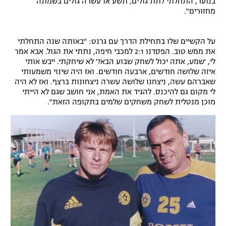
בנוער, התחלתי לתת גולים, תשע או עשרה גולים בשמונה
מחזורים".
על הקשיים שלו בתחילת הדרך עם גרנט: "באותה שנה התחלתי
את ממש טוב. הפסדנו 2:1 למכבי חיפה, נתתי את הגול. אבא אמר
לי, 'שמע, אתה יכול לשחק שבוע הבא?' לא שיחקתי. ייבש אותי
איזה שלושה חודשים, ארבעה חודשים. ואז היה שינוי משמעותי
שאברהם עשה, ניצחנו שלושה עשרה ניצחונות ברצף. ואז לא היה
לי מקום גם להיכנס. להגיד את האמת, אני חושב שגם לא הייתי
מוכן מנטלית לשחק משחקים שלמים בתקופה הזאת".