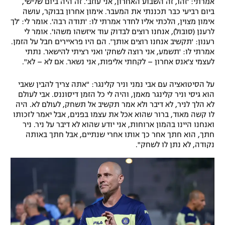
אמרתי: 'זהו, זה השבוע האחרון, אני עוזב'. זה היה ביום שלישי,
ביום רביעי כבר תכננתי את המעבר. אימון אחרון בבוקר, עושה
אימון מצוין, הלכתי אליו לחדר אמרתי לו: 'תודה רבה'. אומר לי: 'לך
לרענן (סובול), אנחנו רוצים לבדוק עוד איזשהו משהו'. אומר לי
רענון: 'תקשיב אנחנו רוצים אותך'. הם היו פראיירים חבל על הזמן.
אמרתי לו: 'תשמע, אני רוצה לשחק' ואני רציתי להישאר. נתתי
לעצמי צ'אנס אחרון – לקחתי אליפות, אני נשאר. אם לא – לא".
על הסיטואציה עם אבי נמני וניר קלינגר: "אתה צריך להבין שאבי
הוא גיסי וניר קלינגר מאמן, והיה לי כל הזמן דיסוננס. אבי לעולם
לא הלך לניר, לא דיבר ולא אמר תקשיב אל תשחק, לעולם לא. היה
לו קשה מאוד, ברור שהוא אכל את עצמו בפנים, אבל יאמר לזכותו
ואנחנו היינו בהמון ארוחות, אני יודע שהוא לא דיבר על ניר. ניר
חתך, הוא חתך אחר כך אותו אחרי שנתיים, אבל חתך באותה
נקודה, לא נתן לו לשחק".