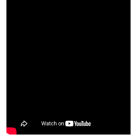
רשיון להקרנה פומבית לבית עסק
הצטרפות לחבילת הערוצים
לוח דרושים – ג'ובנט
תגיות
המגזין