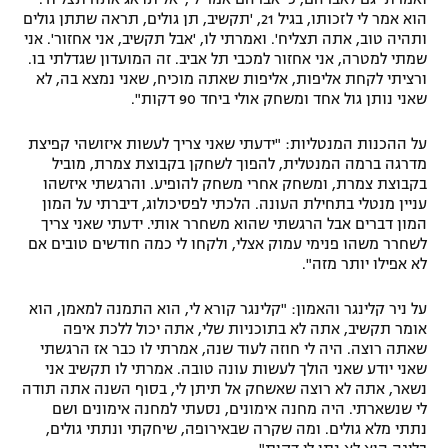
הוא אמר לי לזכותו, בגיל 21, 'תקשיב, תן גולים, תראה שתתן גולים
ותהיה טוב, אתה תצליח'. ואמרתי לו, 'אבל תקשיב, אני אחזור'. אני
שמתי למטרה, אני אחזור למכבי תל אביב. זה המועדון שגדלתי בו.
ורציתי לקחת אליפות, אליפות שאתה מוכיח, שאני נמצא בה, לא
שאני נותן גול אחד ומשחק אולי ביחד 90 דקות".
על ההכנות המנטליות: "ידעתי שאני צריך לעשות איזושהי קפיצת
מדרגה ברמה המנטלית, להפוך לשחקן בקבוצת צמרת, מוביל
בקבוצת צמרת, ומשחק אחרי משחק להופיע. והרגשתי איזשהו
עניין מנטלי בתחילת העונה. הלכתי לפסיכולוג, דיברתי על המון
המון דברים אבל הרגשתי שהוא משחרר אותי. ידעתי שאני צריך
לשחרר משהו פנימי עמוק אצלי, ולקחו לי כמה חודשים טובים אם
לא אפילו יותר מזה".
על ניר קלינגר והאמון: "קלינגר קורא לי, הוא התמנה למאמן, הוא
אומר תקשיב, אתה לא בתוכניות שלי, אתה יכול ללכת איפה
שאתה רוצה. היה לי חוזה לעוד שנה, אמרתי לו כבר אז הרגשתי
שאני יודע שאני הולך לעשות עונה טובה. אמרתי לו תקשיב אני
נשאר, אתה לא רוצה שאשחק אל תיתן לי, בסוף השנה אתה תודה
לי שנשארתי. היה מחנה אימונים, נסעתי למחנה אימונים ושם
נתתי מלא גולים. ומה שקרה שבאירופה, שיחקתי ונתתי גולים,