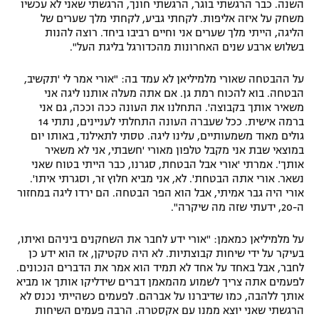
השנה. כבר הרגשתי בוגר, הרגשתי חונך, הרגשתי שאני לא עכשיו
משחק על איזה אליפות. לקחתי גביע, לקחתי מלך שערים של
הליגה, הייתי מלך שערים אני וחיים רביבו ביחד. רוצה להנות
בשלוש ארבע שנים האחרונות מהכדורגל בליגת העל".
על ההבטחה שאורי מלמיליאן לא עמד בה: "אורי אמר לי 'תקשיב,
הבטחה. בוא להכוח רמת גן. אם אתה מעלה אותנו ליגה אני
משאיר אותך בקבוצה'. התחלנו את העונה ככה וככה, גם אני
ברמה אישית. ככל שעברה העונה התחלתי לעניינים, נתתי 14
גולים מאוד משמעותיים, עלינו ליגה. טסתי לתאילנד, באותו יום
במוצאי שבת אני מקבל טלפון מאורי 'חשבתי, אני לא משאיר
אותך'. אמרתי 'אורי אבל הבטחת, סגרנו, כבר הייתי בטוח שאני
נשאר. אורי אתה הבטחת'. לא, אני מביא חלוץ זר, וסגרתי איתו'.
אורי היה גבר אמיתי, אבל הוא הפר הבטחה. הם ירדו ליגה במחזור
ה-20, ידעתי שזה מה שיקרה".
על מלמיליאן כמאמן: "אורי ידע לחבר את השחקנים ביניהם ואיתו,
בעיקר על ידי שיחות קבוצתיות. לא היה טקטיקן, אז הוא ידע כן
לחבר, אבל באחד על אחד לא תמיד הוא אמר את הדברים הנכונים.
לפעמים אתה צריך לשמוע מהמאמן דברים שידליקו אותך או מביא
אותך ללהבה, כמו שדיברנו על אברהם. לפעמים כשהייתי נכנס לא
הרגשתי שאני יוצא ממנו עם אקסטרה. הרבה פעמים השיחות