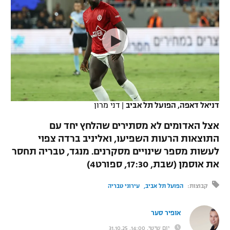
כדורסל נשים
נבחרת ישראל
יורוליג
ליגה ספרדית
טניס
VOD
מכבי תל אביב
מכבי חיפה
יורוקאפ
ליגה איטלקית
כדוריד
הפועל חולון
בית"ר ירושלים
רץ ברשת
ליגה צרפתית
כדורעף
הפועל ירושלים
מכבי תל אביב
ליגה הולנדית
שחייה
תוצאות
דניאל דאפה, הפועל תל אביב
|
דני מרון
דני אבדיה
הפועל תל אביב
ליגה טורקית
אצל האדומים לא מסתירים שהלחץ יחד עם
ג'ודו
הפועל חיפה
התוצאות הרעות השפיעו, ואליניב ברדה צפוי
לוח שידורים
ליגה סינית
לעשות מספר שינויים מסקרנים. מנגד, טבריה תחסר
אגרוף
הפועל באר שבע
את אוסמן (שבת, 17:30, ספורט4)
ליגה ברזילאית
ברחבה
ספורט אולימפי
מכבי נתניה
קבוצות:
הפועל תל אביב
עירוני טבריה
ליגות נוספות
UFC
"מעל הליגה" – פודקאסט
בני יהודה
אופיר סער
היאבקות WWE
יום שישי, 14:00, 31.10.25