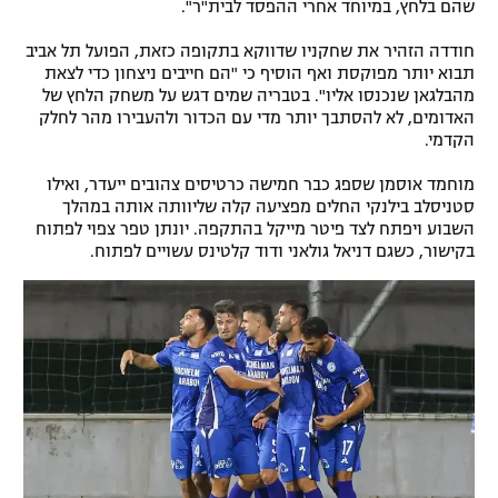
שהם בלחץ, במיוחד אחרי ההפסד לבית"ר".
חודדה הזהיר את שחקניו שדווקא בתקופה כזאת, הפועל תל אביב
תבוא יותר מפוקסת ואף הוסיף כי "הם חייבים ניצחון כדי לצאת
מהבלגאן שנכנסו אליו". בטבריה שמים דגש על משחק הלחץ של
האדומים, לא להסתבך יותר מדי עם הכדור ולהעבירו מהר לחלק
הקדמי.
מוחמד אוסמן שספג כבר חמישה כרטיסים צהובים ייעדר, ואילו
סטניסלב בילנקי החלים מפציעה קלה שליוותה אותה במהלך
השבוע ויפתח לצד פיטר מייקל בהתקפה. יונתן טפר צפוי לפתוח
בקישור, כשגם דניאל גולאני ודוד קלטינס עשויים לפתוח.