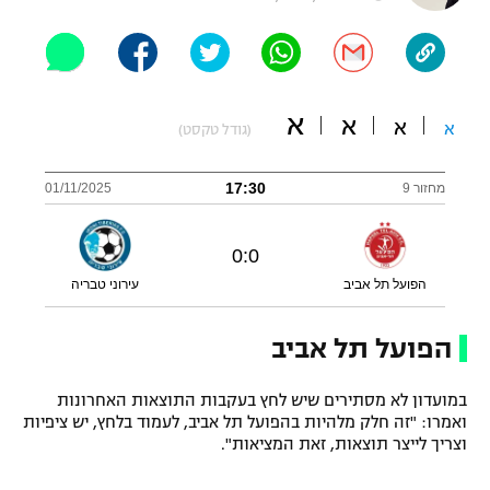
"מחצית בשכונה" – פודקאסט
אופניים
ספורט מוטורי
משתתפים וזוכים בפרסים
א
א
א
א
(גודל טקסט)
כדורמים
תקנון משתתפים וזוכים בפרסים
טניס
17:30
מחזור 9
01/11/2025
פוטבול אמריקאי NFL
תקנון עבור פעילות אלקטרה
גיימינג E-Sports
0
:
0
בייסבול MLB
תקנון עבור פעילות ספורט 1 – "מרלן"
הפועל תל אביב
עירוני טבריה
ספורט אתגרי ואקסטרים
תנאי שימוש
הפועל תל אביב
אומנויות לחימה
מדיניות פרטיות
במועדון לא מסתירים שיש לחץ בעקבות התוצאות האחרונות
גיימינג E-Sports
ואמרו: "זה חלק מלהיות בהפועל תל אביב, לעמוד בלחץ, יש ציפיות
וצריך לייצר תוצאות, זאת המציאות".
תקנון פעילות ספורט 1