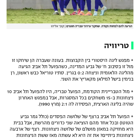
הגיעה להם לפחות נקודה. שחקני עירוני טבריה חוגגים
|
קובי אליהו
טריוויה
* מפגש ליגה היסטורי בין הקבוצות. בעונה שעברה הן שיחקו זו
מול זו בסיבוב ח' של גביע המדינה, כשהפועל תל אביב הגיעה
מהליגה הלאומית וניצחה 0:2 בגרין. סתיו טוריאל כבש ראשון, רן
בנימין בישל למילאן מקאריץ' את השני.
* מול הטבריינית הקודמת, הפועל טבריה, היו להפועל תל אביב 10
ניצחונות ב-15 משחקים בכל המסגרות, אבל במפגש האחרון
שהיה בליגה הארצית, הפסידה לה 2:1 (מרץ 1990).
* הפועל תל אביב ברצף של שלושה הפסדים (כולל גמר גביע
הטוטו) ובכל אחד מהם הוציאה שני כדורים מהרשת, אבל בבית
היא מחזיקה במאזן מושלם של שלושה ניצחונות. רצף של ארבעה
ניצחונות ביתיים? את זה היא לא עשתה מאז ששת הניצחונות