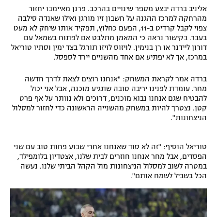
אליניב ברדה יבצע מספר שינויים בהרכב. פרנן מאיימבו יחזור
רשיון להקרנה פומבית לבית עסק
מהרחקה למרכז ההגנה על חשבון זיו מורגן ואילו שאנדה סילבה
צפוי לקבל קרדיט ב-11, הפעם כחלוץ, תפקיד אותו שיחק לא מעט
הצטרפות לחבילת הערוצים
בעבר. בקישור נראה כי המאמן מתלבט אם לפתוח בשמאל עם
דורון ליידנר או רן בנימין. לויזוס לויזו תורגל בצד ימין וסתיו טוריאל
במרכז, אך לא יפתיע אם אחד מהשניים יירד לספסל.
לוח דרושים – ג'ובנט
ברדה אמר לקראת המשחק: "אנחנו רוצים לצאת לדרך חדשה
תגיות
מחר. עומדת לפנינו יריבה טובה שתגיע מוכנה, אבל אני יכול
להבטיח שגם אנחנו נבוא מוכנים, דרוכים ולא נוותר על אף פרט
המגזין
קטן. נצטרך להיות במשחק מהשנייה הראשונה כדי לחזור למסלול
הניצחונות".
טוריאל הוסיף: "זה לא סוד שאנחנו אחרי שבוע פחות טוב עם שני
הפסדים, אבל מחר אנחנו חוזרים לבית שלנו, אצטדיון בלומפילד,
במטרה לשוב למסלול הניצחונות מול הקהל הביתי שלנו. נעשה
הכל בשביל לשמח אותם".