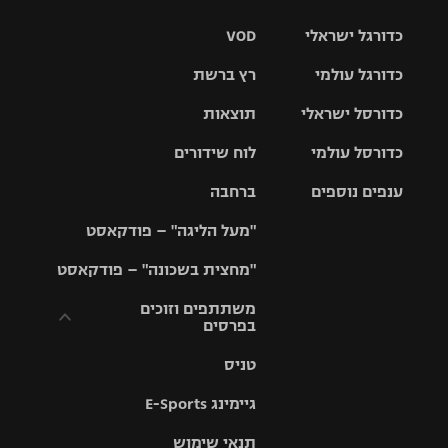
כדורגל ישראלי
VOD
כדורגל עולמי
רץ ברשת
ליגת העל
כדורסל ישראלי
תוצאות
ליגת
ליגה לאומית
האלופות
כדורסל עולמי
לוח שידורים
ליגת ווינר
סל
גביע הטוטו
ענפים נוספים
ברחבה
ליגה
NBA
אירופית
"מעל הליגה" – פודקאסט
ליגה לאומית
ליגיונרים
טניס
יורוליג
ליגה אנגלית
"מחצית בשכונה" – פודקאסט
כדורסל נשים
גביע המדינה
כדוריד
יורוקאפ
ליגה גרמנית
משתתפים וזוכים
בפרסים
מכבי תל
נבחרת
כדורעף
אביב
ישראל
ליגה
טניס
ספרדית
תקנון משתתפים
שחייה
הפועל חולון
מכבי חיפה
וזוכים בפרסים
גיימינג E-Sports
ליגה
איטלקית
ג'ודו
הפועל
בית"ר
תנאי שימוש
תקנון עבור פעילות