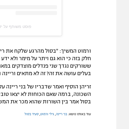
פוסט משותף על ידי ‏‎All•in Media‎‏ (@‏l_in_podcastim‎
ורמוט המשיך: "בסול מהרגע שלקח את ריינ
חלק בזה כי הוא גם ויתר על מימר ולא ידע
ששורקים נגדך שני פנדלים מוצדקים במאה
בעלים עושה את זה? זה לא מתאים וריינה 
זריהן הוסיף ואמר שדבריו של בני ריינה 
השכונה, ברמה שאם הכוחות לא יצאו טובים 
בסול אמר בין השורות שהוא מכר את המש
עוד באותו נושא:
בני ריינה
,
גילי ורמוט
,
סעיד בסול