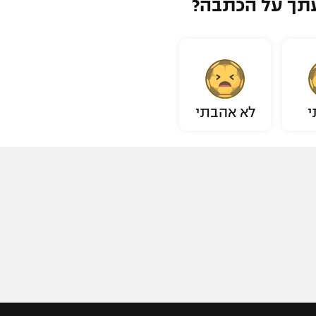
תך על הכתבה?
י
לא אהבתי