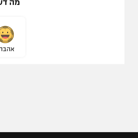
מה דע
אהבת