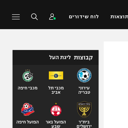
וצאות
לוח שידורים
כדורסל עולמי
ענפים נוספים
קבוצות
ליגת העל
NBA
טניס
יורוליג
כדוריד
יורוקאפ
כדורעף
שחייה
עירוני
מכבי תל
מכבי חיפה
טבריה
אביב
ג'ודו
אגרוף
ספורט אולימפי
UFC
בית"ר
הפועל באר
הפועל חיפה
ירושלים
שבע