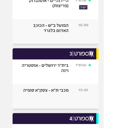
עכשיו
היידנהיים - אוסנברוק
(פריצות)
ישיר
16:00
הפועל ב"ש - הכוכב
האדום בלגרד
עכשיו
בית"ר ירושלים - אוסטריה
וינה
15:45
מכבי ת"א - צסק"א סופיה