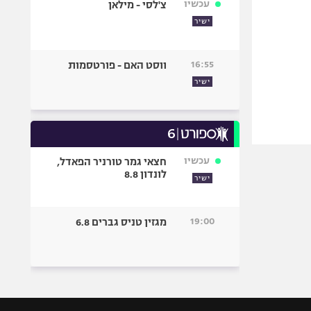
עכשיו
צ'לסי - מילאן
ישיר
16:55
ווסט האם - פורטסמות
ישיר
עכשיו
חצאי גמר טורניר הפאדל,
לונדון 8.8
ישיר
19:00
מגזין טניס גברים 6.8