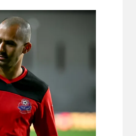
משתתפים וזוכים בפרסים
מכבי ת
הפועל 
תקנון משתתפים וזוכים בפרסים
הפועל 
תקנון עבור פעילות אלקטרה
הפועל 
תקנון עבור פעילות ספורט 1 – "מרלן"
מכבי נ
טניס
בני יהו
גיימינג E-Sports
תנאי שימוש
מדיניות פרטיות
תקנון פעילות ספורט 1
רשיון להקרנה פומבית לבית עסק
הצטרפות לחבילת הערוצים
לוח דרושים – ג'ובנט
תגיות