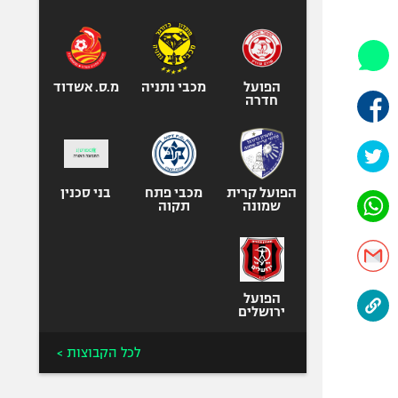
היאבקות WWE
אופניים
ספורט מוטורי
כדורמים
הפועל
מכבי נתניה
מ.ס. אשדוד
חדרה
פוטבול אמריקאי NFL
בייסבול MLB
ספורט אתגרי
ואקסטרים
הפועל קרית
מכבי פתח
בני סכנין
שמונה
תקוה
אומנויות לחימה
גיימינג E-Sports
הפועל
ירושלים
לכל הקבוצות >