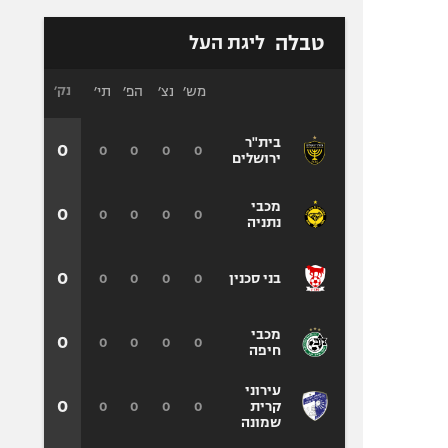
טבלה
ליגת העל
מש׳
נצ׳
הפ׳
תי׳
נק׳
בית"ר
0
0
0
0
0
ירושלים
מכבי
0
0
0
0
0
נתניה
0
0
0
0
0
בני סכנין
מכבי
0
0
0
0
0
חיפה
עירוני
0
0
0
0
0
קרית
שמונה