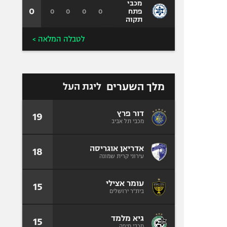
מכבי
0
0
0
0
0
פתח
תקוה
לטבלה המלאה >
מלך השערים
ליגת העל
דור פרץ
19
מכבי תל אביב
אדריאן אוגריסה
18
עירוני קרית שמונה
עומר אצילי
15
בית"ר ירושלים
גיא מלמד
15
מכבי חיפה