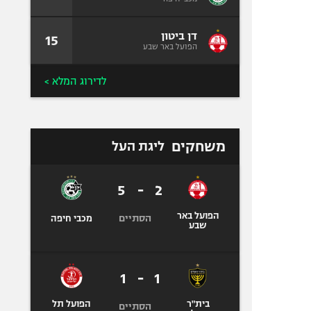
דן ביטון
15
הפועל באר שבע
לדירוג המלא >
משחקים
ליגת העל
5
-
2
הפועל באר
הסתיים
מכבי חיפה
שבע
1
-
1
בית"ר
הפועל תל
הסתיים