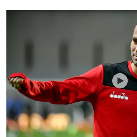
ל אביב
ליגה טורקית
תל אביב
ליגה סינית
חיפה
ליגה ברזילאית
באר שבע
ליגות נוספות
תניה
דה