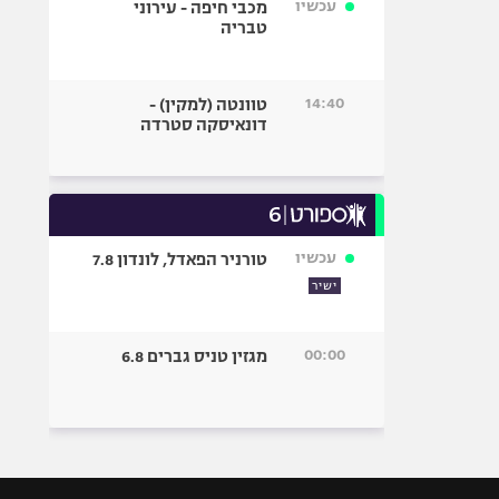
עכשיו
מכבי חיפה - עירוני
טבריה
14:40
טוונטה (למקין) -
דונאיסקה סטרדה
עכשיו
טורניר הפאדל, לונדון 7.8
ישיר
00:00
מגזין טניס גברים 6.8