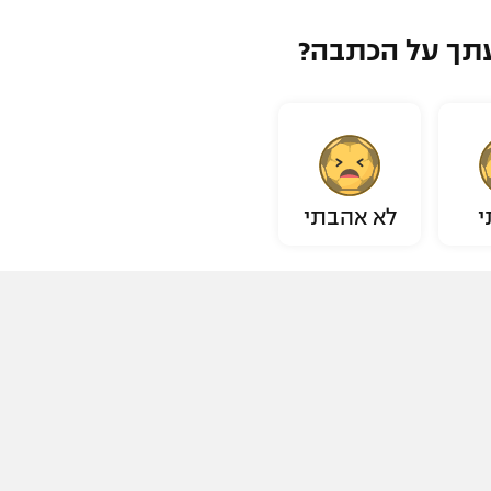
תך על הכתבה?
י
לא אהבתי