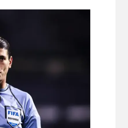
משתתפים וזוכים בפרסים
מכבי ת
הפועל 
תקנון משתתפים וזוכים בפרסים
הפועל 
תקנון עבור פעילות אלקטרה
הפועל 
תקנון עבור פעילות ספורט 1 – "מרלן"
מכבי נ
טניס
בני יהו
גיימינג E-Sports
תנאי שימוש
מדיניות פרטיות
תקנון פעילות ספורט 1
רשיון להקרנה פומבית לבית עסק
הצטרפות לחבילת הערוצים
לוח דרושים – ג'ובנט
תגיות