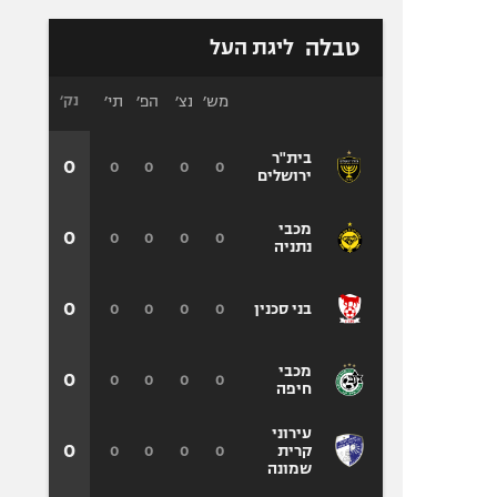
טבלה
ליגת העל
מש׳
נצ׳
הפ׳
תי׳
נק׳
בית"ר
0
0
0
0
0
ירושלים
מכבי
0
0
0
0
0
נתניה
0
0
0
0
0
בני סכנין
מכבי
0
0
0
0
0
חיפה
עירוני
0
0
0
0
0
קרית
שמונה