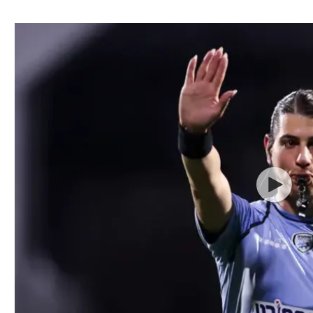
ל אביב
ליגה טורקית
תל אביב
ליגה סינית
חיפה
ליגה ברזילאית
באר שבע
ליגות נוספות
תניה
דה