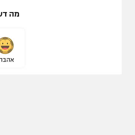
מה דע
אהבת