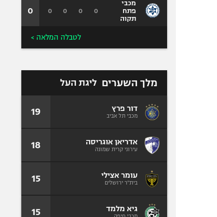
מכבי
0
0
0
0
0
פתח
תקוה
לטבלה המלאה >
מלך השערים
ליגת העל
דור פרץ
19
מכבי תל אביב
אדריאן אוגריסה
18
עירוני קרית שמונה
עומר אצילי
15
בית"ר ירושלים
גיא מלמד
15
מכבי חיפה