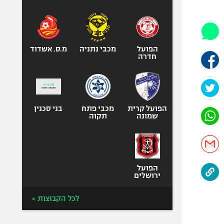
היאבקות WWE
אופניים
ספורט מוטורי
כדורמים
הפועל
מכבי נתניה
מ.ס. אשדוד
חדרה
פוטבול אמריקאי NFL
בייסבול MLB
ספורט אתגרי
ואקסטרים
הפועל קרית
מכבי פתח
בני סכנין
שמונה
תקוה
אומנויות לחימה
גיימינג E-Sports
הפועל
ירושלים
לכל הקבוצות >