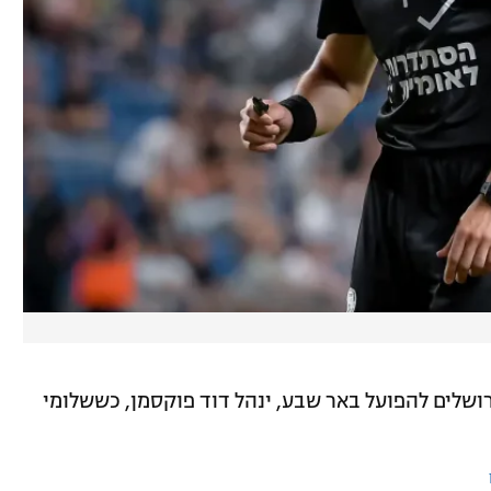
י, 20:30) בין בית"ר ירושלים להפועל באר שבע, ינהל דוד פוקסמן, כששלומי