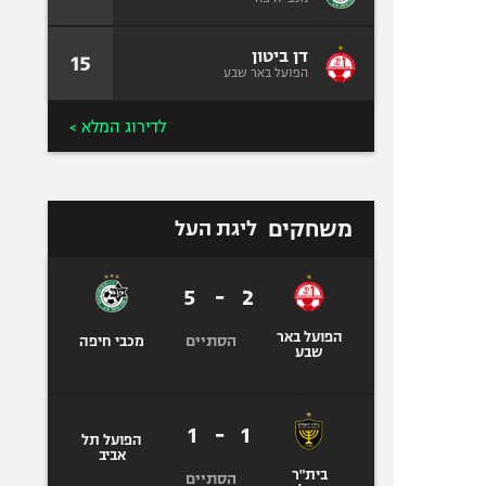
דן ביטון
15
הפועל באר שבע
לדירוג המלא >
משחקים
ליגת העל
5
-
2
הפועל באר
הסתיים
מכבי חיפה
שבע
1
-
1
בית"ר
הפועל תל
הסתיים