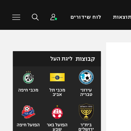
וצאות
לוח שידורים
כדורסל עולמי
ענפים נוספים
קבוצות
ליגת העל
NBA
טניס
יורוליג
כדוריד
יורוקאפ
כדורעף
שחייה
עירוני
מכבי תל
מכבי חיפה
טבריה
אביב
ג'ודו
אגרוף
ספורט אולימפי
UFC
בית"ר
הפועל באר
הפועל חיפה
ירושלים
שבע