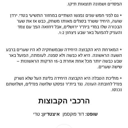
הפסדים ושמונה תוצאות תיקו.
* גם לפני חמש שנים נפגשו השתיים במחזור התשיעי בטדי. ירדן
שועה, היחיד ששרד בסגלים מאותו משחק, כבש אז את שער
הבכורה שלו במדי בית"ר ירושלים, אבל ז'וזואה הפך עם צמד
והעניק להפועל באר שבע ניצחון 1:2.
* המארחת היא הקבוצה היחידה שבמשחקיה לא היו שערים ברבע
השעה הראשונה. היא לא כבשה ולא ספגה. לעומתה, הפועל באר
שבע כבשה יותר מכל אחת אחרת ב-15 הדקות הראשונות –
שישה שערים.
* מוליכת הטבלה היא הקבוצה היחידה בליגת העל שלא נשרק
פנדל לחובתה העונה. נגד בית"ר נפסקו שלושה פנדלים, ושלושתם
נכנסו.
הרכבי הקבוצות
שופט:
דוד פוקסמן
איצטדיון:
טדי