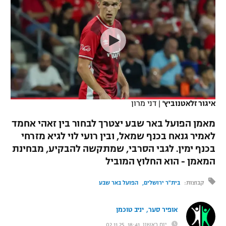
כדורסל נשים
נבחרת ישראל
יורוליג
ליגה ספרדית
טניס
VOD
מכבי תל אביב
מכבי חיפה
יורוקאפ
ליגה איטלקית
כדוריד
הפועל חולון
בית"ר ירושלים
רץ ברשת
ליגה צרפתית
כדורעף
הפועל ירושלים
מכבי תל אביב
ליגה הולנדית
שחייה
תוצאות
איגור זלאטנוביץ'
|
דני מרון
דני אבדיה
הפועל תל אביב
ליגה טורקית
מאמן הפועל באר שבע יצטרך לבחור בין זאהי אחמד
ג'ודו
הפועל חיפה
לאמיר גנאח בכנף שמאל, ובין רועי לוי לגיא מזרחי
לוח שידורים
ליגה סינית
בכנף ימין. לגבי הסרבי, שמתקשה להבקיע, מבחינת
אגרוף
הפועל באר שבע
המאמן - הוא החלוץ המוביל
ליגה ברזילאית
ברחבה
ספורט אולימפי
מכבי נתניה
קבוצות:
בית"ר ירושלים
הפועל באר שבע
ליגות נוספות
UFC
"מעל הליגה" – פודקאסט
בני יהודה
,
אופיר סער
יניב טוכמן
היאבקות WWE
יום ראשון, 18:41, 02.11.25