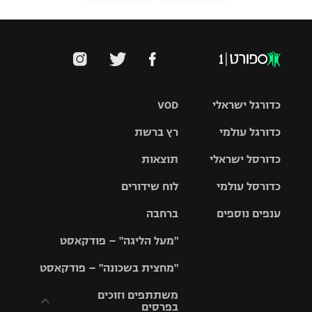
כדורגל ישראלי
VOD
כדורגל עולמי
רץ ברשת
ליגת העל
כדורסל ישראלי
תוצאות
ליגת
ליגה לאומית
האלופות
כדורסל עולמי
לוח שידורים
ליגת ווינר
סל
גביע הטוטו
ענפים נוספים
ברחבה
ליגה
NBA
אירופית
"מעל הליגה" – פודקאסט
ליגה לאומית
ליגיונרים
טניס
יורוליג
ליגה אנגלית
"מחצית בשכונה" – פודקאסט
כדורסל נשים
גביע המדינה
כדוריד
יורוקאפ
ליגה גרמנית
משתתפים וזוכים
בפרסים
מכבי תל
נבחרת