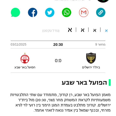
"מחצית בשכונה" – פודקאסט
אופניים
ספורט מוטורי
משתתפים וזוכים בפרסים
א
א
א
א
(גודל טקסט)
כדורמים
תקנון משתתפים וזוכים בפרסים
טניס
20:30
מחזור 9
03/11/2025
פוטבול אמריקאי NFL
תקנון עבור פעילות אלקטרה
גיימינג E-Sports
0
:
0
בייסבול MLB
תקנון עבור פעילות ספורט 1 – "מרלן"
בית"ר ירושלים
הפועל באר שבע
ספורט אתגרי ואקסטרים
תנאי שימוש
הפועל באר שבע
אומנויות לחימה
מדיניות פרטיות
מאמן הפועל באר שבע, רן קוז'וך, מתמודד עם שתי התלבטויות
גיימינג E-Sports
משמעותיות לקראת המשחק מחר (שני, 20:30) מול בית"ר
ירושלים. קוז'וך מתלבט בעמדת המגן הימני בין רועי לוי לגיא
תקנון פעילות ספורט 1
מזרחי, ובכנף שמאל בין אמיר גנאח לזאהי אחמד.