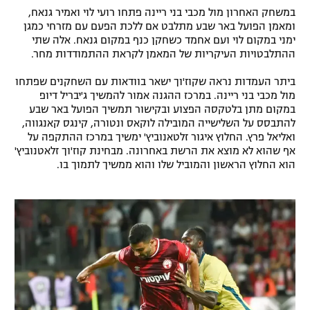
במשחק האחרון מול מכבי בני ריינה פתחו רועי לוי ואמיר גנאח,
רשיון להקרנה פומבית לבית עסק
ומאמן הפועל באר שבע מתלבט אם ללכת הפעם עם מזרחי כמגן
ימני במקום לוי ועם אחמד כשחקן כנף במקום גנאח. אלה שתי
הצטרפות לחבילת הערוצים
ההתלבטויות העיקריות של המאמן לקראת ההתמודדות מחר.
ביתר העמדות נראה שקוז'וך ישאר בוודאות עם השחקנים שפתחו
לוח דרושים – ג'ובנט
מול מכבי בני ריינה. במרכז ההגנה אמור להמשיך ג'יבריל דיופ
במקום מתן בלטקסה הפצוע ובקישור תמשיך הפועל באר שבע
תגיות
להתבסס על השלישייה המובילה לוקאס ונטורה, קינגס קאנגווה,
ואליאל פרץ. החלוץ איגור זלטאנוביץ' ימשיך במרכז ההתקפה על
המגזין
אף שהוא לא מוצא את הרשת באחרונה. מבחינת קוז'וך זלאטנוביץ'
הוא החלוץ הראשון והמוביל שלו והוא ממשיך לתמוך בו.