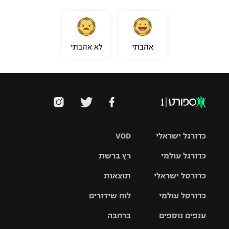
אהבתי
לא אהבתי
כדורגל ישראלי
VOD
כדורגל עולמי
רץ ברשת
ליגת העל
כדורסל ישראלי
תוצאות
ליגת
ליגה לאומית
האלופות
כדורסל עולמי
לוח שידורים
ליגת ווינר
סל
גביע הטוטו
ענפים נוספים
ברחבה
ליגה
NBA
אירופית