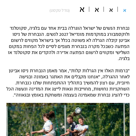
א
"מחצית בשכונה" – פודקאסט
א
א
א
(גודל טקסט)
אופניים
ספורט מוטורי
משתתפים וזוכים בפרסים
נבחרת הנשים של ישראל הוגרלה בבית אחד עם בלגיה, סקוטלנד
ולוקסמבורג במוקדמות מונדיאל 2027 לנשים. הנבחרת של ניסו
אביטן קיבלה הגרלה לא פשוטה בכלל אך בישראל מקווים לרשום
כדורמים
תקנון משתתפים וזוכים בפרסים
הפתעה כשבכל מקרה בנבחרת מצפים לסיים לכל הפחות במקום
טניס
השלישי ומקווים לרשום הפתעה אדירה ולהקדים את סקוטלנד או
פוטבול אמריקאי NFL
בלגיה.
תקנון עבור פעילות אלקטרה
גיימינג E-Sports
בייסבול MLB
"ברמות האלו אין הגרלות קלות", אמר מאמן הנבחרת ניסו אביטן
תקנון עבור פעילות ספורט 1 – "מרלן"
לאחר ההגרלה, "אנחנו מקבלים את האתגר באמונה ובגישה
חיובית, עם רצון להמשיך בתהליך ההתפתחות שלנו כנבחרת.
ספורט אתגרי ואקסטרים
השחקניות נחושות, מחוייבות וגאות לייצג את המדינה ונעשה הכל
תנאי שימוש
כדי להציג נבחרת שמאמינה בעצמה ומשחקת באומץ ובגאווה".
אומנויות לחימה
מדיניות פרטיות
גיימינג E-Sports
תקנון פעילות ספורט 1