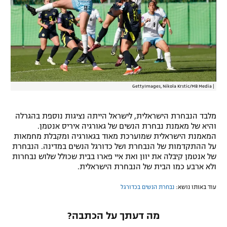
רשיון להקרנה פומבית לבית עסק
הצטרפות לחבילת הערוצים
לוח דרושים – ג'ובנט
תגיות
GettyImages, Nikola Krstic/MB Media
|
המגזין
מלבד הנבחרת הישראלית, לישראל הייתה נציגות נוספת בהגרלה
והיא של מאמנת נבחרת הנשים של גאורגיה איריס אנטמן.
המאמנת הישראלית שמוערכת מאוד בגאורגיה ומקבלת מחמאות
על ההתקדמות של הנבחרת ושל כדורגל הנשים במדינה. הנבחרת
של אנטמן קיבלה את יוון ואת איי פארו בבית שכולל שלוש נבחרות
ולא ארבע כמו הבית של הנבחרת הישראלית.
עוד באותו נושא:
נבחרת הנשים בכדורגל
מה דעתך על הכתבה?