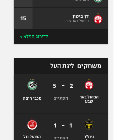
דן ביטון
15
הפועל באר שבע
לדירוג המלא >
משחקים
ליגת העל
5
-
2
הפועל באר
הסתיים
מכבי חיפה
שבע
1
-
1
בית"ר
הפועל תל
הסתיים