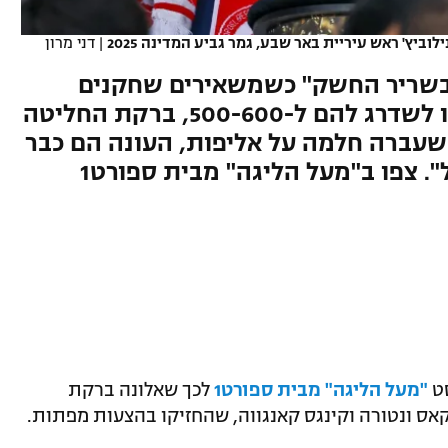
ביץ' ראש עיריית באר שבע, גמר גביע המדינה 2025
|
דני מרון
 בשריר החשק" כשמשאירים שחקנים
בכוח, ואופיר סער טוען: "לא רצו לשדרג להם ל-500-600, ברקת החליטה
-320 - אם שנה שעברה חלמה על אליפות, העונה הם כבר
". צפו ב"מעל הליגה" מבית ספורט1
סט
"מעל הליגה" מבית ספורט1
לכך שאלונה ברקת
ס ונטורה וקינגס קאנגווה, שהחזיקו בהצעות מפתות.