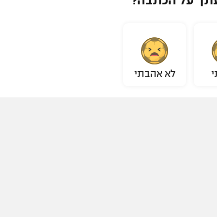
תך על הכתבה?
י
לא אהבתי