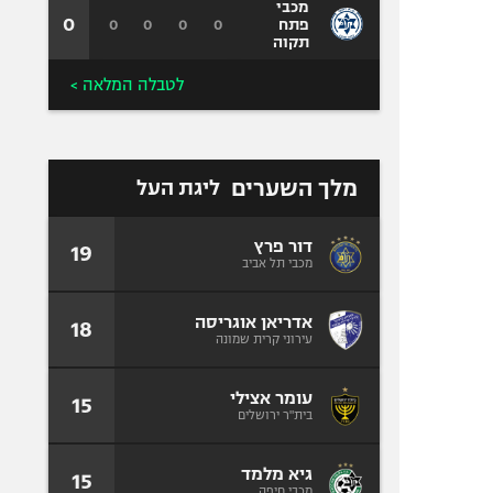
מכבי
0
0
0
0
0
פתח
תקוה
לטבלה המלאה >
מלך השערים
ליגת העל
דור פרץ
19
מכבי תל אביב
אדריאן אוגריסה
18
עירוני קרית שמונה
עומר אצילי
15
בית"ר ירושלים
גיא מלמד
15
מכבי חיפה