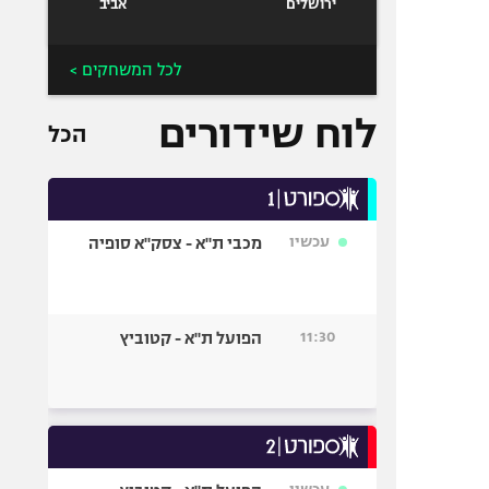
ירושלים
אביב
לכל המשחקים >
לוח שידורים
הכל
עכשיו
מכבי ת"א - צסק"א סופיה
11:30
הפועל ת"א - קטוביץ