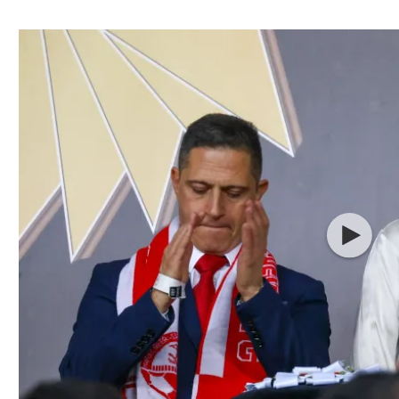
ל אביב
ליגה טורקית
תל אביב
ליגה סינית
חיפה
ליגה ברזילאית
באר שבע
ליגות נוספות
תניה
דה