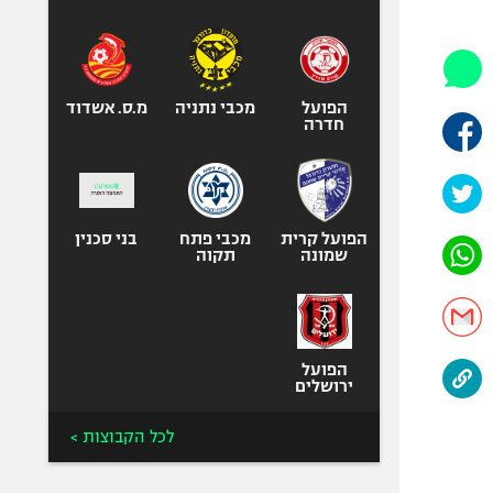
היאבקות WWE
אופניים
ספורט מוטורי
כדורמים
הפועל
מכבי נתניה
מ.ס. אשדוד
חדרה
פוטבול אמריקאי NFL
בייסבול MLB
ספורט אתגרי
ואקסטרים
הפועל קרית
מכבי פתח
בני סכנין
שמונה
תקוה
אומנויות לחימה
גיימינג E-Sports
הפועל
ירושלים
לכל הקבוצות >