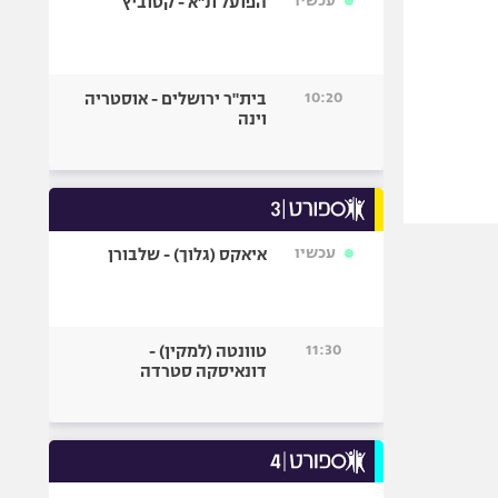
עכשיו
הפועל ת"א - קטוביץ
10:20
בית"ר ירושלים - אוסטריה
וינה
עכשיו
איאקס (גלוך) - שלבורן
11:30
טוונטה (למקין) -
דונאיסקה סטרדה