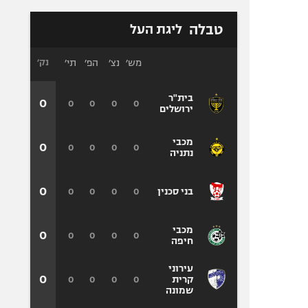
טבלה
ליגת העל
מש׳
נצ׳
הפ׳
תי׳
נק׳
בית"ר
0
0
0
0
0
ירושלים
מכבי
0
0
0
0
0
נתניה
0
0
0
0
0
בני סכנין
מכבי
0
0
0
0
0
חיפה
עירוני
0
0
0
0
0
קרית
שמונה