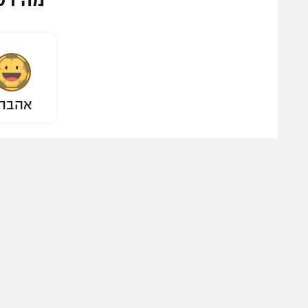
מה דע
אהבת