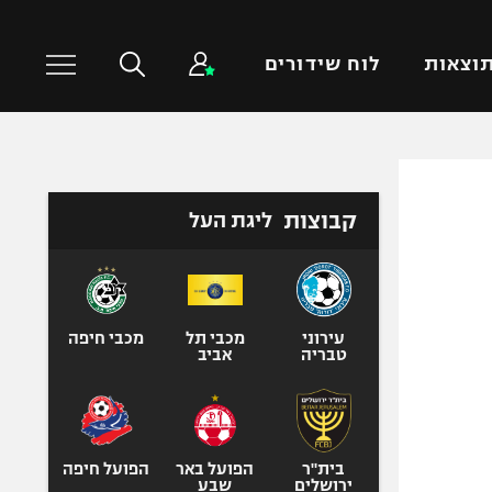
וצאות
לוח שידורים
כדורסל עולמי
ענפים נוספים
קבוצות
ליגת העל
NBA
טניס
יורוליג
כדוריד
יורוקאפ
כדורעף
שחייה
עירוני
מכבי תל
מכבי חיפה
טבריה
אביב
ג'ודו
אגרוף
ספורט אולימפי
UFC
בית"ר
הפועל באר
הפועל חיפה
ירושלים
שבע