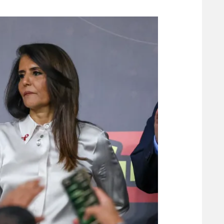
משתתפים וזוכים בפרסים
מכבי ת
הפועל 
תקנון משתתפים וזוכים בפרסים
הפועל 
תקנון עבור פעילות אלקטרה
הפועל 
תקנון עבור פעילות ספורט 1 – "מרלן"
מכבי נ
טניס
בני יהו
גיימינג E-Sports
תנאי שימוש
מדיניות פרטיות
תקנון פעילות ספורט 1
רשיון להקרנה פומבית לבית עסק
הצטרפות לחבילת הערוצים
לוח דרושים – ג'ובנט
תגיות