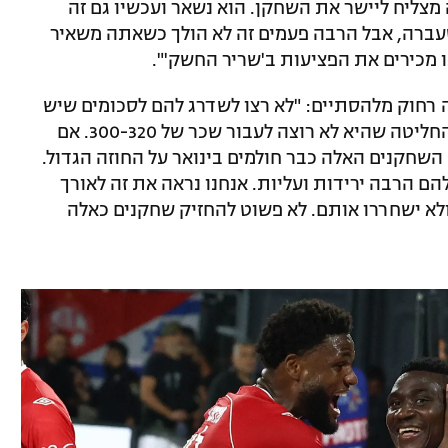
מצליח ליישר את השחקן. הוא נשאר ועכשיו גם זה
שעברה, אבל הרבה פעמים זה לא הולך כשאתה משאיר
נו מכירים את הפציעות ב'שריר החשק'".
ה רחוק מלהסתיים: "לא רצו לשדרג להם לסכומים שיש
להם בחוץ, 500-600 אלף – אלונה ברקת החליטה שהיא לא רוצה לעבור שכר של 300-320. אם
השחקנים האלה כבר חולמים בינואר על החוזה הגדול.
הם הרבה ירידות ועליות. אנחנו נראה את זה לאורך
ולא ישחררו אותם. לא פשוט להחזיק שחקנים כאלה