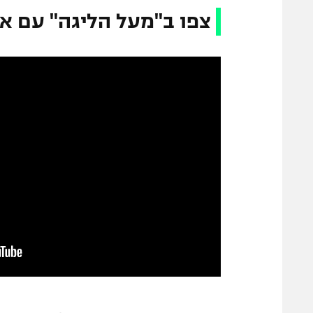
צפו ב"מעל הליגה" עם או