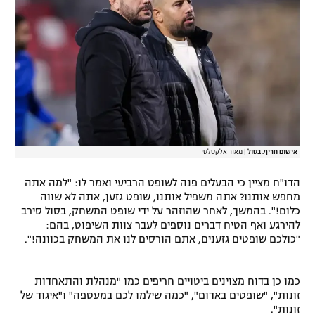
רשיון להקרנה פומבית לבית עסק
הצטרפות לחבילת הערוצים
לוח דרושים – ג'ובנט
תגיות
המגזין
אישום חריף. בסול
|
מאור אלקסלסי
הדו"ח מציין כי הבעלים פנה לשופט הרביעי ואמר לו: "למה אתה
מחפש אותנו? אתה משפיל אותנו, שופט גזען, אתה לא שווה
כלום!". בהמשך, לאחר שהוזהר על ידי שופט המשחק, בסול סירב
להירגע ואף הטיח דברים נוספים לעבר צוות השיפוט, בהם:
"כולכם שופטים גזענים, אתם הורסים לנו את המשחק בכוונה!".
כמו כן בדוח מצוינים ביטויים חריפים כמו "מנהלת והתאחדות
זונות", "שופטים באדום", "כמה שילמו לכם במעטפה" ו"איגוד של
זונות".