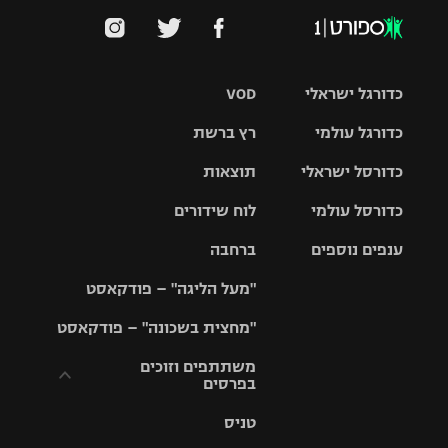
כדורגל ישראלי
VOD
כדורגל עולמי
רץ ברשת
ליגת העל
כדורסל ישראלי
תוצאות
ליגת
ליגה לאומית
האלופות
כדורסל עולמי
לוח שידורים
ליגת ווינר
סל
גביע הטוטו
ענפים נוספים
ברחבה
ליגה
NBA
אירופית
"מעל הליגה" – פודקאסט
ליגה לאומית
ליגיונרים
טניס
יורוליג
ליגה אנגלית
"מחצית בשכונה" – פודקאסט
כדורסל נשים
גביע המדינה
כדוריד
יורוקאפ
ליגה גרמנית
משתתפים וזוכים
בפרסים
מכבי תל
נבחרת
כדורעף
אביב
ישראל
ליגה
טניס
ספרדית
תקנון משתתפים
שחייה