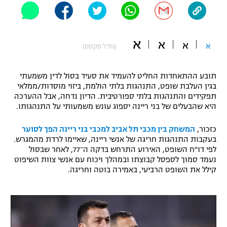
"מחצית בשכונה" – פודקאסט
אופניים
א
א
א
ספורט מוטורי
א
משתתפים וזוכים בפרסים
(גודל טקסט)
כדורמים
תובע ההתאחדות החליט להעמיד את סעיד בסול לדין משמעתי
תקנון משתתפים וזוכים בפרסים
טניס
בגין העלבת שופט, התנהגות בלתי הולמת, ביזוי מוסדות/ממלאי
פוטבול אמריקאי NFL
תפקידים והתנהגות בלתי ספורטיבית. הדיון נדחה, אבל ההערכה
תקנון עבור פעילות אלקטרה
היא שהבעלים של בני ריינה יספוג עונש משמעותי על התנהגותו.
גיימינג E-Sports
בייסבול MLB
תקנון עבור פעילות ספורט 1 – "מרלן"
כזכור,
המשחק בין מכבי תל אביב למכבי בני ריינה הפך לסוער
בעקבות התנהגות חריגה של אנשי ריינה, שאיימו לרדת מהמגרש.
ספורט אתגרי ואקסטרים
לפי דו"ח השופט, האירוע התרחש בדקה ה־77, לאחר שבסול
תנאי שימוש
נעמד סמוך לספסל קבוצתו ובמהלך ויכוח עם אנשי צוות השיפוט
אומנויות לחימה
קילל את השופט הרביעי, באמירה בוטה וחריגה.
מדיניות פרטיות
גיימינג E-Sports
תקנון פעילות ספורט 1