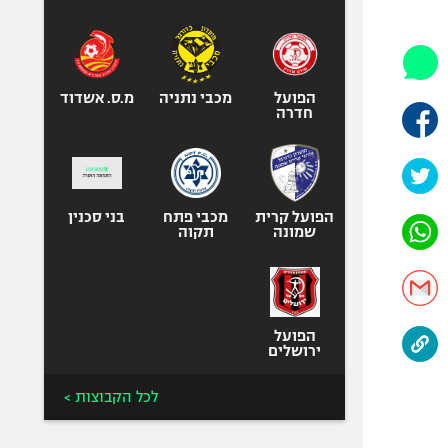
היאבקות WWE
אופניים
ספורט מוטורי
כדורמים
הפועל
מכבי נתניה
מ.ס. אשדוד
חדרה
פוטבול אמריקאי NFL
בייסבול MLB
ספורט אתגרי
ואקסטרים
הפועל קרית
מכבי פתח
בני סכנין
שמונה
תקוה
אומנויות לחימה
גיימינג E-Sports
הפועל
ירושלים
לכל הקבוצות >