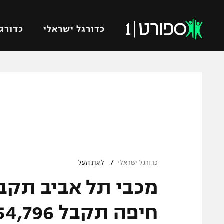
כדורגל ישראלי
כדורגל
VOD
כדורג
רץ ברשת
ליגת ה
ליגה ל
תוצאות
גביע הט
לוח שידורים
ליגיונר
ברחבה
/
גביע ה
כדורגל ישראלי
ליגת העל
נבחרת 
"מעל הליגה" – פודקאסט
מכבי ח
"מחצית בשכונה" – פודקאסט
חיפה תקבל 1,554,796 ש"ח
בית"ר י