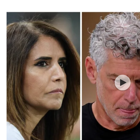
ל אביב
ליגה טורקית
תל אביב
ליגה סינית
חיפה
ליגה ברזילאית
באר שבע
ליגות נוספות
תניה
דה