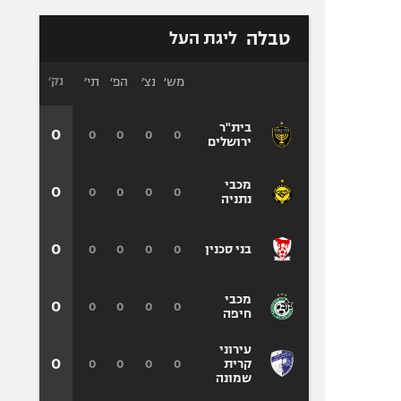
טבלה
ליגת העל
מש׳
נצ׳
הפ׳
תי׳
נק׳
בית"ר
0
0
0
0
0
ירושלים
מכבי
0
0
0
0
0
נתניה
0
0
0
0
0
בני סכנין
מכבי
0
0
0
0
0
חיפה
עירוני
0
0
0
0
0
קרית
שמונה