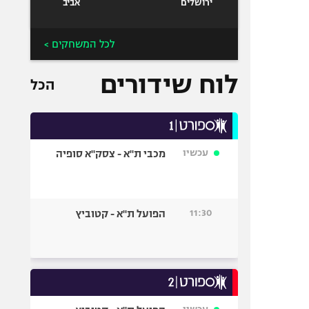
ירושלים
אביב
לכל המשחקים >
לוח שידורים
הכל
עכשיו
מכבי ת"א - צסק"א סופיה
11:30
הפועל ת"א - קטוביץ