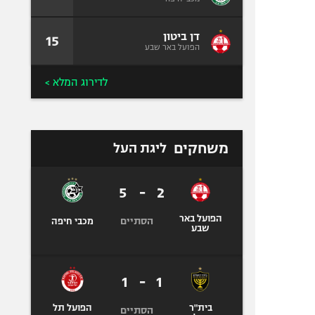
דן ביטון
15
הפועל באר שבע
לדירוג המלא >
משחקים
ליגת העל
5
-
2
הפועל באר
הסתיים
מכבי חיפה
שבע
1
-
1
בית"ר
הפועל תל
הסתיים