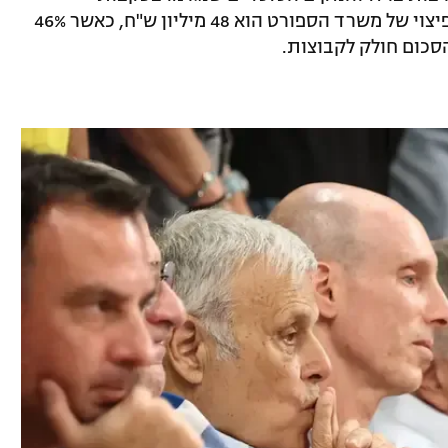
השתתפות במסגרת בינלאומית. סך כל הפיצוי של משרד הספורט הוא 48 מיליון ש"ח, כאשר 46%