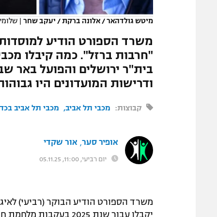
המגזין
מיטש גולדהאר / אלונה ברקת / יעקב שחר
|
שלומי 
משרד הספורט הודיע למוסדות ו
"חרבות ברזל". כמה קיבלו מכבי
בית"ר ירושלים והפועל באר שב
ודרישות המועדונים היו גבוהו
קבוצות:
מכבי תל אביב
מכבי תל אביב בכד
אופיר סער
אור שקדי
,
יום רביעי, 11:00, 05.11.25
משרד הספורט הודיע הבוקר (רביעי) לאיגו
יקבלו עבור שנת 2025 בע