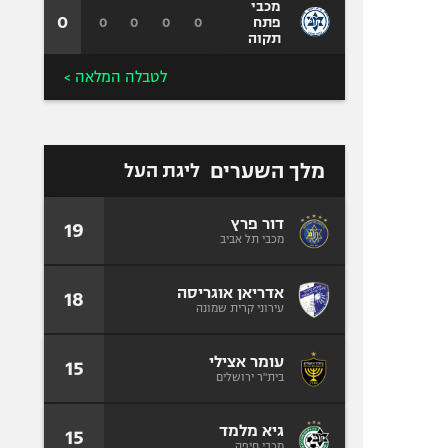
מכבי
0
0
0
0
0
פתח
תקוה
לטבלה המלאה >
מלך השערים
ליגת העל
דור פרץ
19
מכבי תל אביב
אדריאן אוגריסה
18
עירוני קרית שמונה
עומר אצילי
15
בית"ר ירושלים
גיא מלמד
15
מכבי חיפה