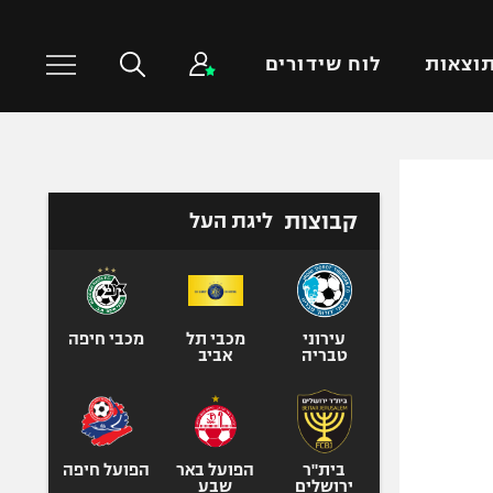
וצאות
לוח שידורים
כדורסל עולמי
ענפים נוספים
קבוצות
ליגת העל
NBA
טניס
יורוליג
כדוריד
יורוקאפ
כדורעף
שחייה
עירוני
מכבי תל
מכבי חיפה
טבריה
אביב
ג'ודו
אגרוף
ספורט אולימפי
UFC
בית"ר
הפועל באר
הפועל חיפה
ירושלים
שבע