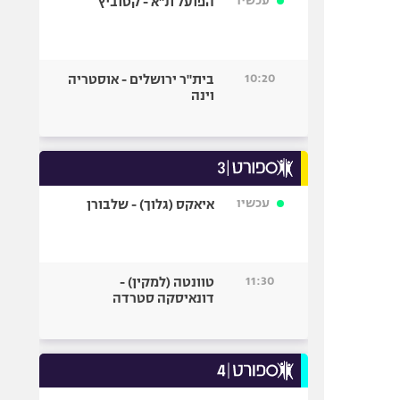
עכשיו
הפועל ת"א - קטוביץ
10:20
בית"ר ירושלים - אוסטריה
וינה
עכשיו
איאקס (גלוך) - שלבורן
11:30
טוונטה (למקין) -
דונאיסקה סטרדה