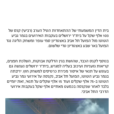
רשיון להקרנה פומבית לבית עסק
הצטרפות לחבילת הערוצים
בית הדין המשמעתי של ההתאחדות הטיל הערב (רביעי) קנס של
לוח דרושים – ג'ובנט
103 אלף שקל על בית"ר ירושלים בעקבות האירועים בגמר גביע
הטוטו מול הפועל תל אביב באצטדיון סמי עופר ומשחק הליגה נגד
תגיות
הפועל באר שבע באצטדיון טדי שלשום.
המגזין
בנוסף לקנס הכבד, שהושת בגין הדלקת אבוקות, השלכת חפצים,
קריאות גזעניות ועיכוב בעליה למגרש, בית"ר ירושלים נענשה גם
בעונש על תנאי של איסור מכירת כרטיסים למשחק חוץ. יריבתה
בגמר גביע הטוטו, הפועל תל אביב, נקנסה על אירועי גמר גביע
הטוטו ב-75 אלף שקלים ועוד 15 אלף שקלים על תנאי, זאת יומיים
בלבד לאחר שנקנסה בכמעט מאתיים אלף שקל בעקבות אירועי
הדרבי התל אביבי.