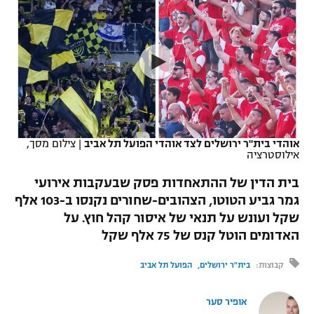
כדורסל נשים
נבחרת ישראל
יורוליג
ליגה ספרדית
טניס
VOD
מכבי תל אביב
מכבי חיפה
יורוקאפ
ליגה איטלקית
כדוריד
הפועל חולון
בית"ר ירושלים
רץ ברשת
ליגה צרפתית
כדורעף
הפועל ירושלים
מכבי תל אביב
ליגה הולנדית
שחייה
תוצאות
אוהדי בית"ר ירושלים לצד אוהדי הפועל תל אביב
|
צילום מסך,
דני אבדיה
הפועל תל אביב
אילוסטרציה
ליגה טורקית
ג'ודו
בית הדין של ההתאחדות פסק שבעקבות אירועי
הפועל חיפה
לוח שידורים
גמר גביע הטוטו, הצהובים-שחורים נקנסו ב-103 אלף
ליגה סינית
אגרוף
שקל ועונש על תנאי של איסור קהל חוץ. על
הפועל באר שבע
ליגה ברזילאית
האדומים הוטל קנס של 75 אלף שקל
ברחבה
ספורט אולימפי
מכבי נתניה
קבוצות:
בית"ר ירושלים
הפועל תל אביב
ליגות נוספות
UFC
"מעל הליגה" – פודקאסט
בני יהודה
אופיר סער
היאבקות WWE