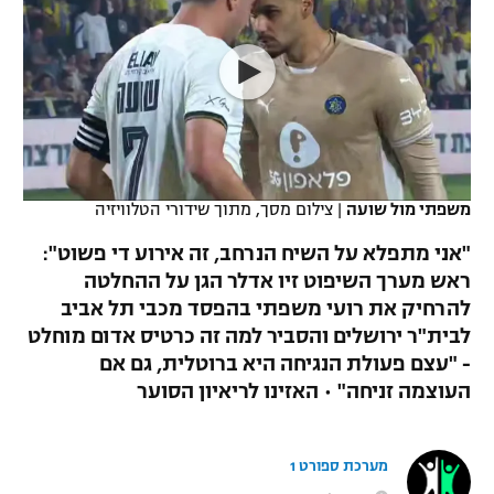
כדורסל נשים
נבחרת ישראל
יורוליג
ליגה ספרדית
טניס
VOD
מכבי תל אביב
מכבי חיפה
יורוקאפ
ליגה איטלקית
כדוריד
הפועל חולון
בית"ר ירושלים
רץ ברשת
ליגה צרפתית
כדורעף
הפועל ירושלים
מכבי תל אביב
ליגה הולנדית
משפתי מול שועה
|
צילום מסך, מתוך שידורי הטלוויזיה
שחייה
תוצאות
דני אבדיה
הפועל תל אביב
"אני מתפלא על השיח הנרחב, זה אירוע די פשוט":
ליגה טורקית
ג'ודו
ראש מערך השיפוט זיו אדלר הגן על ההחלטה
הפועל חיפה
לוח שידורים
להרחיק את רועי משפתי בהפסד מכבי תל אביב
ליגה סינית
אגרוף
לבית"ר ירושלים והסביר למה זה כרטיס אדום מוחלט
הפועל באר שבע
- "עצם פעולת הנגיחה היא ברוטלית, גם אם
ליגה ברזילאית
ברחבה
ספורט אולימפי
העוצמה זניחה" • האזינו לריאיון הסוער
מכבי נתניה
ליגות נוספות
UFC
"מעל הליגה" – פודקאסט
בני יהודה
מערכת ספורט 1
היאבקות WWE