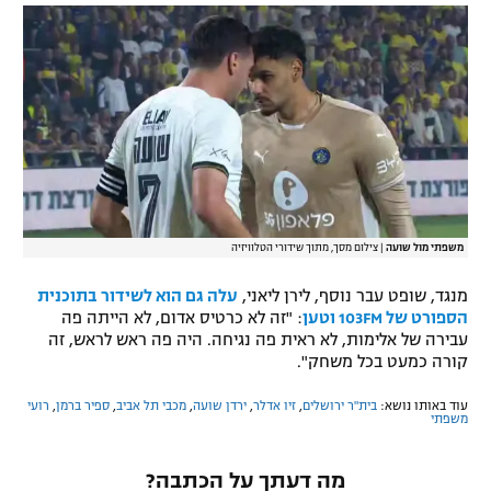
משפתי מול שועה
|
צילום מסך, מתוך שידורי הטלוויזיה
מנגד, שופט עבר נוסף, לירן ליאני,
עלה גם הוא לשידור בתוכנית
הספורט של 103FM וטען
: "זה לא כרטיס אדום, לא הייתה פה
עבירה של אלימות, לא ראית פה נגיחה. היה פה ראש לראש, זה
קורה כמעט בכל משחק".
עוד באותו נושא:
בית"ר ירושלים
,
זיו אדלר
,
ירדן שועה
,
מכבי תל אביב
,
ספיר ברמן
,
רועי
משפתי
מה דעתך על הכתבה?