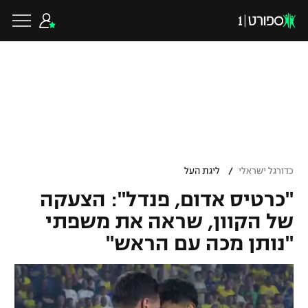
כדורגל ישראלי
ליגת העל
כדורגל עולמי
/
כדורגל ישראלי
ליגת העל
ליגה לאומית
"כרטיס אדום, פנדל": הצעקה
ליגת האלופות
כדורסל ישראלי
של הקוון, שראה את משפתי
גביע הטוטו
"נותן מכה עם הראש"
ליגה אירופית
ליגת ווינר סל
ליגיונרים
כדורסל עולמי
ליגה אנגלית
ליגה לאומית
גביע המדינה
NBA
ליגה גרמנית
ענפים נוספים