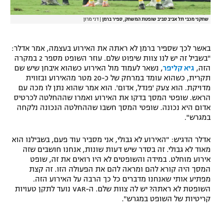
שחקני מכבי תל אביב סביב שופטת המשחק, ספיר ברמן
|
דני מרון
באשר לכך שספיר ברמן לא ראתה את האירוע בעצמה, אמר אדלר:
"בשביל זה יש לנו צוות שיפוט שלם. עוזר השופט מספר 2 במקרה
הזה,
גיא קליפר
, נשאר לעמוד מול האירוע כשהוא איבחן שיש שם
תקרית, כשהוא עומד במרחק של כ-20 מטר מהאירוע ובזווית
מדויקת. הוא צעק 'פנדל, אדום'. הוא אמר שהוא נתן לו מכה עם
הראש. שופטי המסך בדקו את האירוע ואמרו שההחלטה לכרטיס
אדום היא נכונה. שופטי המסך חשבו שההחלטה הנכונה נלקחה
במגרש".
אדלר הדגיש: "האירוע לא גבולי, אני מסביר עוד פעם, בשבילנו הוא
מאוד לא גבולי. זה בסדר שיש דעות שונות, אנחנו חושבים שזה
אירוע מוחלט. במידה והשופטים לא היו רואים את זה, שופט
המסך היה קורא להם ומראה להם את הפעולה הזו. זה קצת
מפתיע אותי שאנחנו מדברים כל כך הרבה על האירוע הזה.
השופטת לא ראתה? יש לה צוות שלם. ה-VAR נועד לתקן טעויות
קריטיות של השופט במגרש".