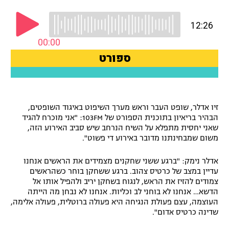
רשיון להקרנה פומבית לבית עסק
הצטרפות לחבילת הערוצים
לוח דרושים – ג'ובנט
תגיות
זיו אדלר, שופט העבר וראש מערך השיפוט באיגוד השופטים,
המגזין
הבהיר בריאיון בתוכנית הספורט של 103FM: "אני מוכרח להגיד
שאני יחסית מתפלא על השיח הנרחב שיש סביב האירוע הזה,
משום שמבחינתנו מדובר באירוע די פשוט".
אדלר נימק: "ברגע ששני שחקנים מצמידים את הראשים אנחנו
עדיין במצב של כרטיס צהוב. ברגע ששחקן בוחר כשהראשים
צמודים להזיז את הראש, לנגוח בשחקן יריב ולהפיל אותו אל
הדשא… אנחנו לא בוחני לב וכליות. אנחנו לא נבחן מה הייתה
העוצמה, עצם פעולת הנגיחה היא פעולה ברוטלית, פעולה אלימה,
שדינה כרטיס אדום".