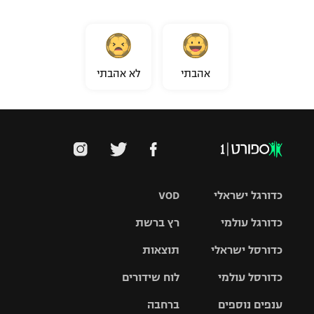
אהבתי
לא אהבתי
כדורגל ישראלי
VOD
כדורגל עולמי
רץ ברשת
ליגת העל
כדורסל ישראלי
תוצאות
ליגת
ליגה לאומית
האלופות
כדורסל עולמי
לוח שידורים
ליגת ווינר
סל
גביע הטוטו
ענפים נוספים
ברחבה
ליגה