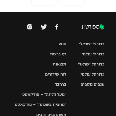
כדורגל ישראלי
VOD
כדורגל עולמי
רץ ברשת
ליגת העל
כדורסל ישראלי
תוצאות
ליגת
ליגה לאומית
האלופות
כדורסל עולמי
לוח שידורים
ליגת ווינר
סל
גביע הטוטו
ענפים נוספים
ברחבה
ליגה
NBA
אירופית
"מעל הליגה" – פודקאסט
ליגה לאומית
ליגיונרים
טניס
יורוליג
ליגה אנגלית
"מחצית בשכונה" – פודקאסט
כדורסל נשים
גביע המדינה
כדוריד
יורוקאפ
ליגה גרמנית
משתתפים וזוכים