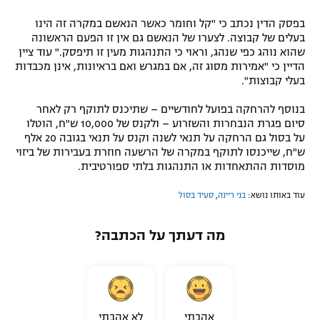
בפסק הדין נכתב כי "קל וחומר כאשר הנאשם במקרה זה הינו
בעלים של קבוצה. לצערו של הנאשם גם אין זו הפעם הראשונה
שהוא נוהג כפי שנהג, וראוי כי התנהגות מעין זו תיפסק." עוד ציין
הדיין כי "אמירות מסוג זה, אם במגרש ואם בראיונות, אינן מכבדות
בעלי קבוצות".
בנוסף להרחקה בפועל לחודשיים – שתיכנס לתוקף רק לאחר
סיום פגרת הנבחרות והשזרוע – ולקנס של 10,000 ש"ח, הוטלו
על בסול גם הרחקה על תנאי לשנה וקנס על תנאי בגובה 20 אלף
ש"ח, שייכנסו לתוקף במקרה של הרשעה חוזרת בעבירות של ביזוי
מוסדות ההתאחדות או התנהגות בלתי ספורטיבית.
עוד באותו נושא:
בני ריינה
,
סעיד בסול
מה דעתך על הכתבה?
אהבתי
לא אהבתי