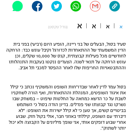
"מחצית בשכונה" – פודקאסט
אופניים
א
א
א
ספורט מוטורי
א
משתתפים וזוכים בפרסים
(גודל טקסט)
כדורמים
סעיד בסול, הבעלים של בני ריינה, הופיע היום (רביעי) בפני בית
תקנון משתתפים וזוכים בפרסים
טניס
הדין המשמעתי של ההתאחדות לכדורגל וקיבל עונש כבד: הרחקה
פוטבול אמריקאי NFL
לחודשיים מכל פעילות קבוצתית, קנס של 10,000 שקלים, וכן
תקנון עבור פעילות אלקטרה
עונש הרחקה על תנאי לשנה. הצעדים ננקטו בעקבות התנהלותו
גיימינג E-Sports
וההתבטאויות החריפות שלו לאחר ההפסד למכבי תל אביב.
בייסבול MLB
תקנון עבור פעילות ספורט 1 – "מרלן"
ספורט אתגרי ואקסטרים
בסול עמד לדין לאחר שבדו"חות השופט והמשקיף נכתב כי קילל
תנאי שימוש
את איגוד השופטים, המנהלת וההתאחדות, ואף הורה לשחקניו
אומנויות לחימה
לשבת על כר הדשא כמחאה על החלטות שיפוט – במשחק שבו
נשרקו נגד קבוצתו שני פנדלים. בדיון הודה בסול כי השתמש
מדיניות פרטיות
בביטויים קשים, אך טען כי לא קילל ישירות את השופט: "לא
גיימינג E-Sports
דיברתי עם השופט, קיללתי באוזני חבר, אולי בקול חזק. שבוע
אחרי שבוע דופקים אותי, אני שופך מיליונים על הקבוצה ולא יכול
תקנון פעילות ספורט 1
יותר לשתוק".