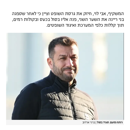
רשיון להקרנה פומבית לבית עסק
המשקיף, אבי לוי, חיזק את גרסת השופט וציין כי לאחר שספגה
בני ריינה את השער השני, פנה אליו בסול בכעס ובקולות רמים,
הצטרפות לחבילת הערוצים
תוך קללות כלפי המערכת ואיגוד השופטים.
לוח דרושים – ג'ובנט
תגיות
המגזין
רותח מזעם. סעיד בסול
|
ברני ארדוב