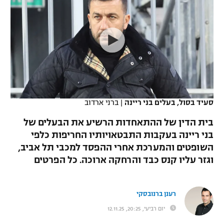
כדורסל נשים
נבחרת ישראל
יורוליג
ליגה ספרדית
טניס
VOD
מכבי תל אביב
מכבי חיפה
יורוקאפ
ליגה איטלקית
כדוריד
הפועל חולון
בית"ר ירושלים
רץ ברשת
ליגה צרפתית
כדורעף
הפועל ירושלים
מכבי תל אביב
ליגה הולנדית
שחייה
תוצאות
סעיד בסול, בעלים בני ריינה
|
ברני ארדוב
דני אבדיה
הפועל תל אביב
ליגה טורקית
בית הדין של ההתאחדות הרשיע את הבעלים של
ג'ודו
הפועל חיפה
בני ריינה בעקבות התבטאויותיו החריפות כלפי
לוח שידורים
ליגה סינית
השופטים והמערכת אחרי ההפסד למכבי תל אביב,
אגרוף
הפועל באר שבע
וגזר עליו קנס כבד והרחקה ארוכה. כל הפרטים
ליגה ברזילאית
ברחבה
ספורט אולימפי
מכבי נתניה
ליגות נוספות
רענן ברנובסקי
UFC
"מעל הליגה" – פודקאסט
בני יהודה
יום רביעי, 20:25, 12.11.25
היאבקות WWE