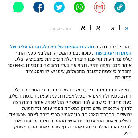
"מחצית בשכונה" – פודקאסט
אופניים
א
א
ספורט מוטורי
א
א
משתתפים וזוכים בפרסים
(גודל טקסט)
כדורמים
במכבי חיפה נדהמו
מההתבטאויות של גיא פלג נגד הבעלים של
תקנון משתתפים וזוכים בפרסים
טניס
המועדון יעקב שחר
. כזכור, בעת המשחק מול בני סכנין הונף
פוטבול אמריקאי NFL
שלט נגד העיתונאי שבו הובהר שלא רוצים את פלג ביציע. פלג,
תקנון עבור פעילות אלקטרה
אוהד מכבי חיפה ותיק, תקף את בעלי הקבוצה בתכניתו ב-103FM
גיימינג E-Sports
והבהיר כי ציפה לתגובה מהבעלים, עימו יש לו היסטוריה
בייסבול MLB
תקנון עבור פעילות ספורט 1 – "מרלן"
ממושכת.
ספורט אתגרי ואקסטרים
בחיפה נדהמו מהדברים, בעיקר בשל העובדה כי המשחק בכלל
תנאי שימוש
היה בסכנין ולירוקים אין בכלל אפשרות למנוע את הכנסת השלט.
אומנויות לחימה
כעת מתברר כי שבוע לפני המשחק מול סכנין, אוהד חיפה רצה
להניף את אותו שלט בדיוק במשחק בסמי עופר נגד הפועל
מדיניות פרטיות
ירושלים. בחברת האבטחה פנו לאנשי מכבי חיפה לאחר שראו את
גיימינג E-Sports
השלט, ולאחר התייעצות עם אנשי המועדון נאסר על אותו אוהד
להכניס את השלט כשזה כאמור הונף שבוע לאחר מכן במשחק
תקנון פעילות ספורט 1
חוץ.