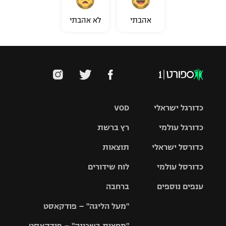
אהבתי
לא אהבתי
כדורגל ישראלי
VOD
כדורגל עולמי
רץ ברשת
ליגת העל
כדורסל ישראלי
תוצאות
ליגת
ליגה לאומית
האלופות
כדורסל עולמי
לוח שידורים
ליגת ווינר
סל
גביע הטוטו
ענפים נוספים
ברחבה
ליגה
NBA
אירופית
"מעל הליגה" – פודקאסט
ליגה לאומית
ליגיונרים
טניס
יורוליג
ליגה אנגלית
"מחצית בשכונה" – פודקאסט