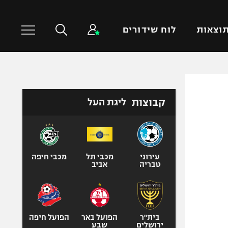
וצאות
לוח שידורים
כדורסל עולמי
ענפים נוספים
קבוצות
ליגת העל
NBA
טניס
יורוליג
כדוריד
יורוקאפ
כדורעף
שחייה
עירוני
מכבי תל
מכבי חיפה
טבריה
אביב
ג'ודו
אגרוף
ספורט אולימפי
UFC
בית"ר
הפועל באר
הפועל חיפה
ירושלים
שבע