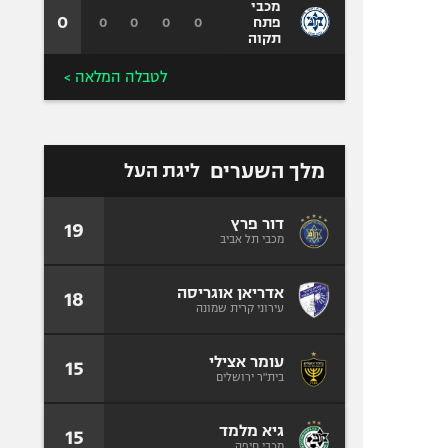
מכבי
0
0
0
0
0
פתח
תקוה
לטבלה המלאה >
מלך השערים
ליגת העל
דור פרץ
19
מכבי תל אביב
אדריאן אוגריסה
18
עירוני קרית שמונה
עומר אצילי
15
בית"ר ירושלים
גיא מלמד
15
מכבי חיפה