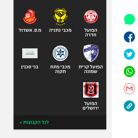
היאבקות WWE
אופניים
ספורט מוטורי
כדורמים
הפועל
מכבי נתניה
מ.ס. אשדוד
חדרה
פוטבול אמריקאי NFL
בייסבול MLB
ספורט אתגרי
ואקסטרים
הפועל קרית
מכבי פתח
בני סכנין
שמונה
תקוה
אומנויות לחימה
גיימינג E-Sports
הפועל
ירושלים
לכל הקבוצות >