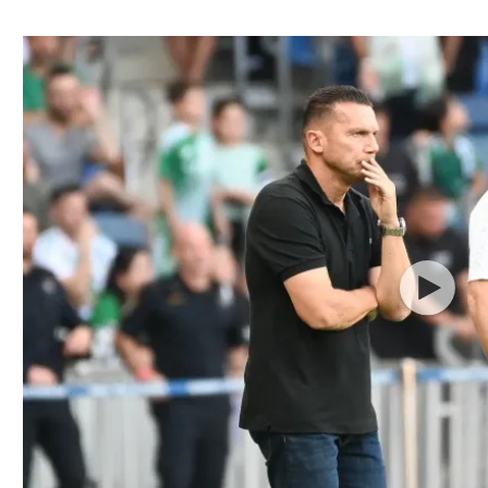
ל אביב
ליגה טורקית
תל אביב
ליגה סינית
חיפה
ליגה ברזילאית
באר שבע
ליגות נוספות
תניה
דה