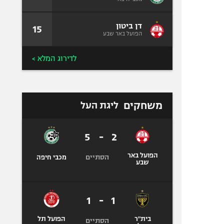
דן ביטון
15
הפועל באר שבע
לדירוג המלא >
משחקים
ליגת העל
5
-
2
הפועל באר
הסתיים
מכבי חיפה
שבע
1
-
1
בית"ר
הפועל תל
הסתיים