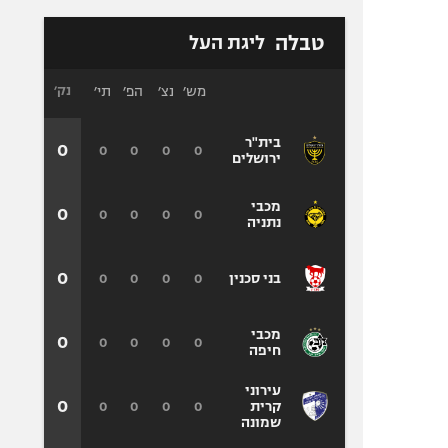
טבלה
ליגת העל
מש׳
נצ׳
הפ׳
תי׳
נק׳
בית"ר
0
0
0
0
0
ירושלים
מכבי
0
0
0
0
0
נתניה
0
0
0
0
0
בני סכנין
מכבי
0
0
0
0
0
חיפה
עירוני
0
0
0
0
0
קרית
שמונה