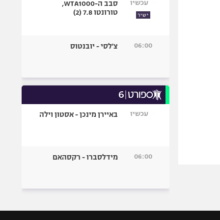
עכשיו
סבב ה-WTA1000,
טורונטו 7.8 (2)
ישיר
06:00
צ'לסי - יובנטוס
עכשיו
באיירן מינכן - אסטון וילה
06:00
מידלסברו - רקסהאם