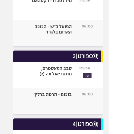
עכשיו
מידלסברו - רקסהאם
06:00
הפועל ב"ש - הכוכב
האדום בלגרד
עכשיו
סבב המאסטרס,
מונטריאול 7.8 (2)
ישיר
06:00
בוכום - הרטה ברלין