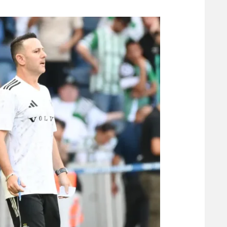
משתתפים וזוכים בפרסים
מכבי ת
הפועל 
תקנון משתתפים וזוכים בפרסים
הפועל 
תקנון עבור פעילות אלקטרה
הפועל 
תקנון עבור פעילות ספורט 1 – "מרלן"
מכבי נ
טניס
בני יהו
גיימינג E-Sports
תנאי שימוש
מדיניות פרטיות
תקנון פעילות ספורט 1
רשיון להקרנה פומבית לבית עסק
הצטרפות לחבילת הערוצים
לוח דרושים – ג'ובנט
תגיות