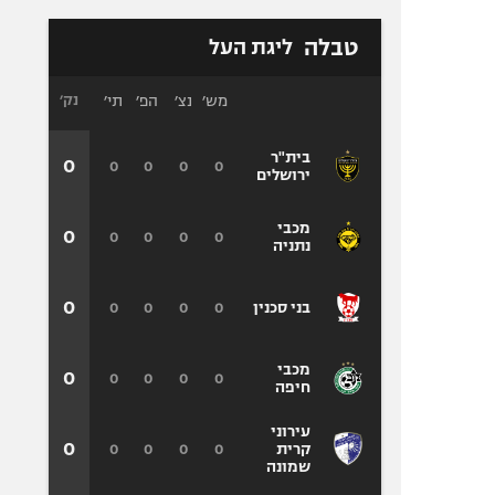
טבלה
ליגת העל
מש׳
נצ׳
הפ׳
תי׳
נק׳
בית"ר
0
0
0
0
0
ירושלים
מכבי
0
0
0
0
0
נתניה
0
0
0
0
0
בני סכנין
מכבי
0
0
0
0
0
חיפה
עירוני
0
0
0
0
0
קרית
שמונה