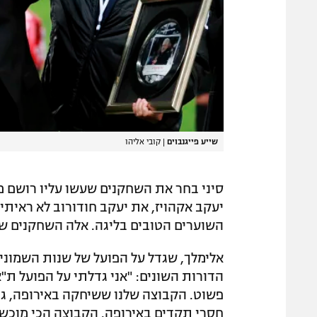
שייע פייגנבוים
|
קובי אליהו
סיני בחר את השחקנים שעשו עליו רושם מי
יעקב אקהויז, את יעקב חודורוב לא ראיתי 
השוערים הטובים בליגה. אלה השחקנים שי
אלימלך, שגדל על הפועל של שנות השמוני
הדורות השונים: "אני גדלתי על הפועל ת"א
פשוט. הקבוצה שלנו ששיחקה באירופה, גם ק
חסרי תקדים באירופה. הקבוצה הכי מוכשר