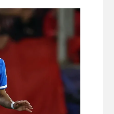
משתתפים וזוכים בפרסים
מכבי ת
הפועל 
תקנון משתתפים וזוכים בפרסים
הפועל 
תקנון עבור פעילות אלקטרה
הפועל 
תקנון עבור פעילות ספורט 1 – "מרלן"
מכבי נ
טניס
בני יהו
גיימינג E-Sports
תנאי שימוש
מדיניות פרטיות
תקנון פעילות ספורט 1
רשיון להקרנה פומבית לבית עסק
הצטרפות לחבילת הערוצים
לוח דרושים – ג'ובנט
תגיות