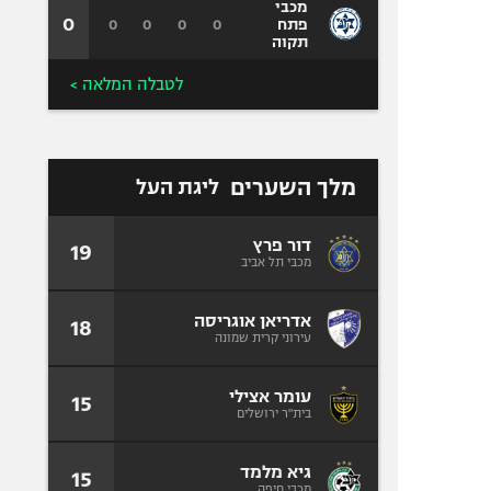
מכבי
0
0
0
0
0
פתח
תקוה
לטבלה המלאה >
מלך השערים
ליגת העל
דור פרץ
19
מכבי תל אביב
אדריאן אוגריסה
18
עירוני קרית שמונה
עומר אצילי
15
בית"ר ירושלים
גיא מלמד
15
מכבי חיפה