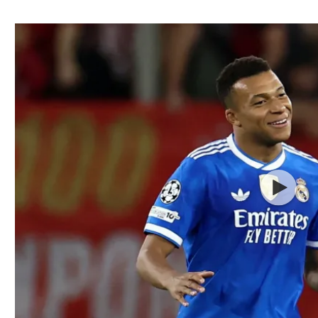
ל אביב
ליגה טורקית
תל אביב
ליגה סינית
חיפה
ליגה ברזילאית
באר שבע
ליגות נוספות
תניה
דה