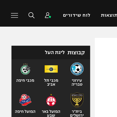
וצאות
לוח שידורים
כדורסל עולמי
ענפים נוספים
קבוצות
ליגת העל
NBA
טניס
יורוליג
כדוריד
יורוקאפ
כדורעף
שחייה
עירוני
מכבי תל
מכבי חיפה
טבריה
אביב
ג'ודו
אגרוף
ספורט אולימפי
UFC
בית"ר
הפועל באר
הפועל חיפה
ירושלים
שבע