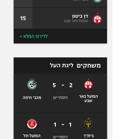
דן ביטון
15
הפועל באר שבע
לדירוג המלא >
משחקים
ליגת העל
5
-
2
הפועל באר
הסתיים
מכבי חיפה
שבע
1
-
1
בית"ר
הפועל תל
הסתיים