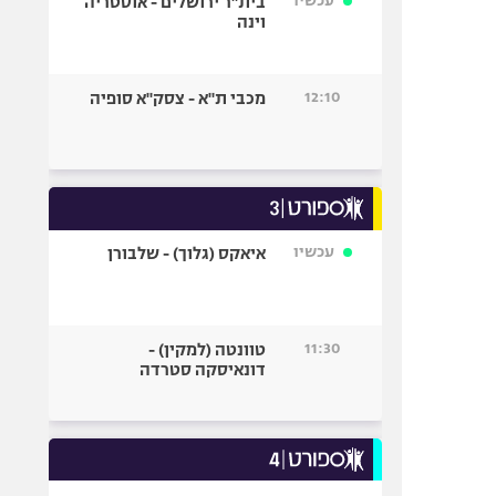
עכשיו
בית"ר ירושלים - אוסטריה
וינה
12:10
מכבי ת"א - צסק"א סופיה
עכשיו
איאקס (גלוך) - שלבורן
11:30
טוונטה (למקין) -
דונאיסקה סטרדה