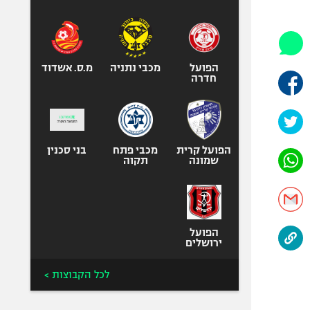
היאבקות WWE
אופניים
ספורט מוטורי
כדורמים
הפועל
מכבי נתניה
מ.ס. אשדוד
חדרה
פוטבול אמריקאי NFL
בייסבול MLB
ספורט אתגרי
ואקסטרים
הפועל קרית
מכבי פתח
בני סכנין
שמונה
תקוה
אומנויות לחימה
גיימינג E-Sports
הפועל
ירושלים
לכל הקבוצות >