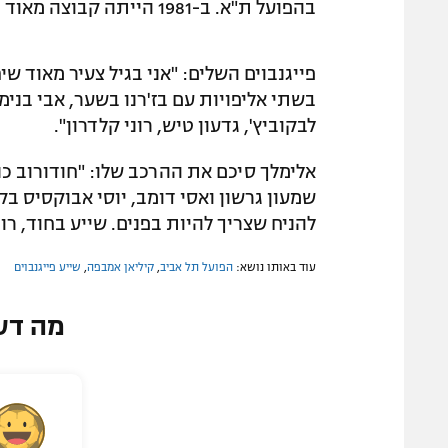
בהפועל ת"א. ב-1981 הייתה קבוצה מאוד מאוזנת התקפית והגנתית".
פייגנבוים השלים: "אני בגיל צעיר מאוד שי
בשתי אליפויות עם בז'רנו בשער, אבי בנימ
לבקוביץ', גדעון טיש, רוני קלדרון".
אלימלך סיכם את ההרכב שלו: "חודורוב כ
שמעון גרשון ואסי דומב, יוסי אבוקסיס בק
להניח שצריך להיות בפנים. שייע בחוד, רונ
עוד באותו נושא:
הפועל תל אביב
,
קיליאן אמבפה
,
שייע פייגנבוים
מה דע