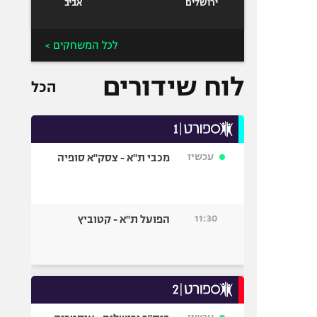
ירושלים
אביב
לכל המשחקים >
לוח שידורים
הכל
עכשיו
מכבי ת"א - צסק"א סופיה
11:30
הפועל ת"א - קטוביץ