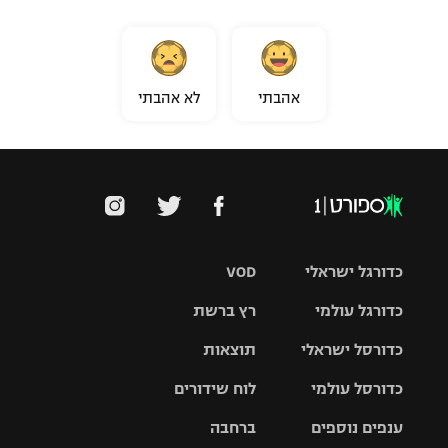
אהבתי
לא אהבתי
כדורגל ישראלי
VOD
כדורגל עולמי
רץ ברשת
ליגת העל
כדורסל ישראלי
תוצאות
ליגת
ליגה לאומית
האלופות
כדורסל עולמי
לוח שידורים
ליגת ווינר
סל
גביע הטוטו
ענפים נוספים
ברחבה
ליגה
NBA
אירופית