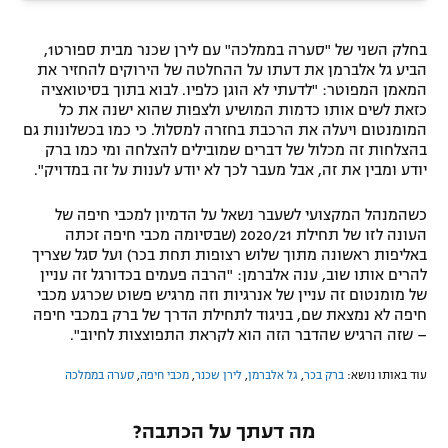
בחלק השני של "סערה בממלכה" עם לירן שכנר מבית ספורט1,
הביע גל אלברמן את דעתו על ההחלטה של הירוקים להחזיר את
המאמן המפוטר: "לדעתי לא הוגן כלפיו. לבוא בתוך בסיטואציה
כזאת לשים אותו כדמות המושיע ולצפות שהוא ישנה את כל
המומנטום ויעלה את הרכבת בחזרה למסלול. כי כמו בכשלונות גם
בהצלחות זה מכלול של דברים שמובילים להצלחה ומי כמו ברק
יודע ומבין את זה, אבל מעבר לכך לא יודע לענות על זה במדויק".
כשהמנהל המקצועי לשעבר נשאל על הדמיון למכבי חיפה של
העונה לזו של תחילת 2020/21 (שבסיומה מכבי חיפה זכתה
באליפות ראשונה מתוך שלוש רצופות תחת בכר) ועל סגל שצריך
להרים אותו שוב, ענה אלברמן: "הרבה פעמים בכדורגל זה עניין
של מומנטום זה עניין של אנרגיות וזה מרגיש פשוט שכרגע מכבי
חיפה לא נמצאת שם, בניגוד לתחילת הדרך של ברק במכבי חיפה
– שזה הרגיש שהדבר הזה הוא לקראת התפוצצות לחיוב".
עוד באותו נושא:
ברק בכר
,
גל אלברמן
,
לירן שכנר
,
מכבי חיפה
,
סערה בממלכה
מה דעתך על הכתבה?