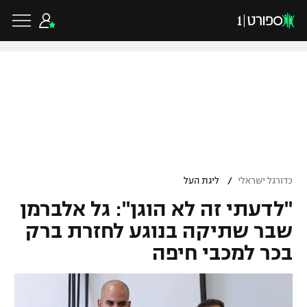
כדורגל ישראלי
ליגת העל
כדורגל עולמי
/
כדורגל ישראלי
ליגת העל
ליגה לאומית
"לדעתי זה לא הוגן": גל אלברמן
ליגת האלופות
כדורסל ישראלי
גביע הטוטו
שבר שתיקה בנוגע לחזרת ברק
ליגה אירופית
בכר למכבי חיפה
ליגת ווינר סל
ליגיונרים
כדורסל עולמי
ליגה אנגלית
ליגה לאומית
גביע המדינה
NBA
ליגה גרמנית
ענפים נוספים