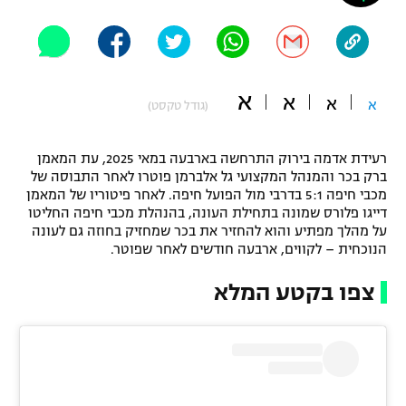
"מחצית בשכונה" – פודקאסט
אופניים
ספורט מוטורי
משתתפים וזוכים בפרסים
א
א
א
א
(גודל טקסט)
כדורמים
תקנון משתתפים וזוכים בפרסים
טניס
רעידת אדמה בירוק התרחשה בארבעה במאי 2025, עת המאמן
פוטבול אמריקאי NFL
ברק בכר והמנהל המקצועי גל אלברמן פוטרו לאחר התבוסה של
תקנון עבור פעילות אלקטרה
מכבי חיפה 5:1 בדרבי מול הפועל חיפה. לאחר פיטוריו של המאמן
גיימינג E-Sports
בייסבול MLB
דייגו פלורס שמונה בתחילת העונה, בהנהלת מכבי חיפה החליטו
תקנון עבור פעילות ספורט 1 – "מרלן"
על מהלך מפתיע והוא להחזיר את בכר שמחזיק בחוזה גם לעונה
הנוכחית – לקווים, ארבעה חודשים לאחר שפוטר.
ספורט אתגרי ואקסטרים
תנאי שימוש
צפו בקטע המלא
אומנויות לחימה
מדיניות פרטיות
גיימינג E-Sports
תקנון פעילות ספורט 1