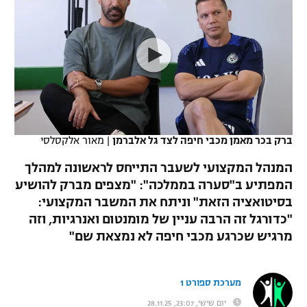
כדורסל נשים
נבחרת ישראל
יורוליג
ליגה ספרדית
טניס
VOD
מכבי תל אביב
מכבי חיפה
יורוקאפ
ליגה איטלקית
כדוריד
הפועל חולון
בית"ר ירושלים
רץ ברשת
ליגה צרפתית
כדורעף
הפועל ירושלים
מכבי תל אביב
ליגה הולנדית
שחייה
תוצאות
ברק בכר מאמן מכבי חיפה לצד גל אלברמן
|
מאור אלקסלסי
דני אבדיה
הפועל תל אביב
ליגה טורקית
המנהל המקצועי לשעבר התייחס לראשונה למהלך
ג'ודו
הפועל חיפה
המפתיע ב"סערה בממלכה": "מצפים מברק להושיע
לוח שידורים
ליגה סינית
בסיטואציה הזאת" וניתח את המשבר המקצועי:
אגרוף
הפועל באר שבע
"כדורגל זה הרבה עניין של מומנטום ואנרגיות, וזה
ליגה ברזילאית
ברחבה
מרגיש שכרגע מכבי חיפה לא נמצאת שם"
ספורט אולימפי
מכבי נתניה
ליגות נוספות
UFC
"מעל הליגה" – פודקאסט
בני יהודה
מערכת ספורט 1
היאבקות WWE
יום שישי, 23:07, 28.11.25