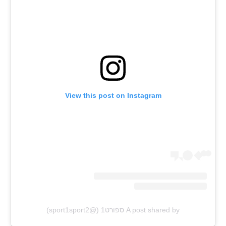
רשיון להקרנה פומבית לבית עסק
הצטרפות לחבילת הערוצים
לוח דרושים – ג'ובנט
תגיות
View this post on Instagram
המגזין
A post shared by ספורט1 (@sport1sport2)