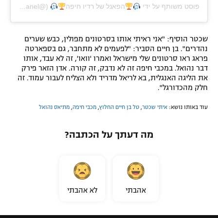
פוסט משותף על ידי ‏‎
הפאנל של רדיו חיפה
שכטר הוסיף: "אני ראיתי אותו בסרטונים מפולין, כבש שערים
נהדרים". בן חיים הסביר: "לפעמים לא מתחבר, גם בספארטה
פראג ראו סרטונים שלי מישראל ואמרו 'וואו', זה לא עבד, אותו
דבר נהואל. במכבי חיפה זה לא נדבק, זה קורה. אדן הזאר פירק
את הליגה האנגלית, בא לריאל מדריד ולא הצליח לעבור עמוד. זה
חלק מהכדורגל".
עוד באותו נושא:
איתי שכטר
,
טל בן חיים החלוץ
,
מכבי חיפה
,
מתיאס נהואל
מה דעתך על הכתבה?
אהבתי
לא אהבתי