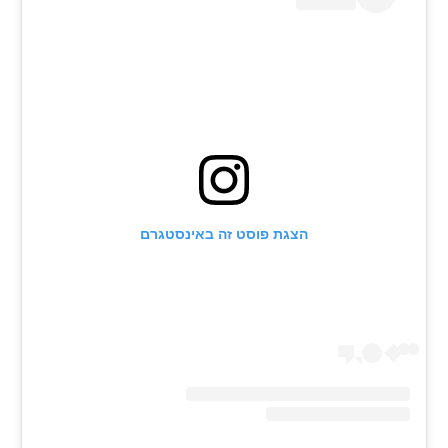
רשיון להקרנה פומבית לבית עסק
הצטרפות לחבילת הערוצים
לוח דרושים – ג'ובנט
תגיות
המגזין
הצגת פוסט זה באינסטגרם