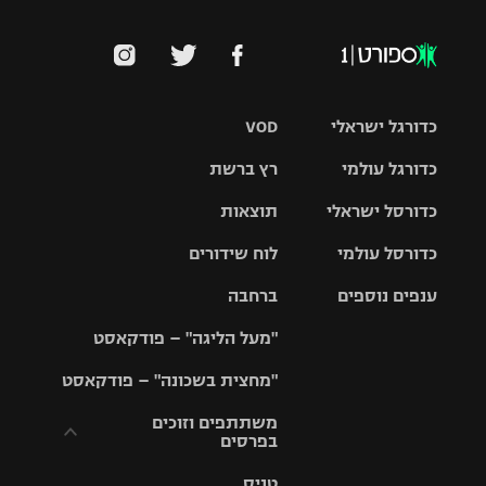
כדורגל ישראלי
VOD
כדורגל עולמי
רץ ברשת
ליגת העל
כדורסל ישראלי
תוצאות
ליגת
ליגה לאומית
האלופות
כדורסל עולמי
לוח שידורים
ליגת ווינר
סל
גביע הטוטו
ענפים נוספים
ברחבה
ליגה
NBA
אירופית
"מעל הליגה" – פודקאסט
ליגה לאומית
ליגיונרים
טניס
יורוליג
ליגה אנגלית
"מחצית בשכונה" – פודקאסט
כדורסל נשים
גביע המדינה
כדוריד
יורוקאפ
ליגה גרמנית
משתתפים וזוכים
בפרסים
מכבי תל
נבחרת
כדורעף
אביב
ישראל
ליגה
טניס