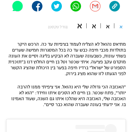
"מחצית בשכונה" – פודקאסט
אופניים
א
א
א
ספורט מוטורי
א
משתתפים וזוכים בפרסים
(גודל טקסט)
כדורמים
מתיאס נהואל לא הצליח לעמוד בציפיות עד כה. הרכש היקר
תקנון משתתפים וזוכים בפרסים
טניס
בתולדות מכבי חיפה כבש עד כה בכל המסגרות חמישה שערים
פוטבול אמריקאי NFL
בשתי עונות, כשבעונה שעברה לא הבקיע בליגה וסיים את העונה
תקנון עבור פעילות אלקטרה
מוקדם עקב פציעה. איתי שכטר וטל בן חיים החלוץ דנו ב"תוכנית
גיימינג E-Sports
הספורט של ישראל" ברדיו חיפה בפער בין היכולת שהציג הקשר
בייסבול MLB
תקנון עבור פעילות ספורט 1 – "מרלן"
לפני הגעתו לזו שהוא מציג בירוק.
ספורט אתגרי ואקסטרים
"האכזבה הכי גדולה שלי היא נהואל. אני ציפיתי ממנו להרבה
תנאי שימוש
יותר", פתח שכטר. בן חיים לא הסכים איתו וחידד: "הוא לא
אומנויות לחימה
האכזבה שלי, האכזבה היא שהלכו איתו גם השנה, שעוד האמינו
בו. אני ידעתי בעונה שעברה שהוא כבר סיים".
מדיניות פרטיות
גיימינג E-Sports
תקנון פעילות ספורט 1