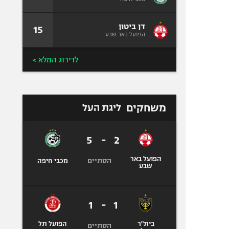
דן ביטון
15
הפועל באר שבע
לדירוג המלא >
משחקים
ליגת העל
5
-
2
הפועל באר
הסתיים
מכבי חיפה
שבע
1
-
1
בית"ר
הפועל תל
הסתיים