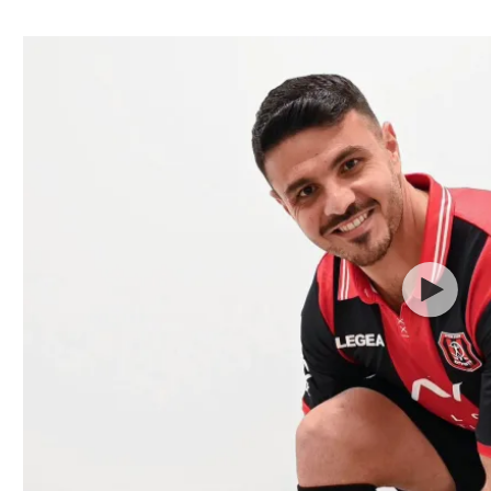
ל אביב
ליגה טורקית
תל אביב
ליגה סינית
חיפה
ליגה ברזילאית
באר שבע
ליגות נוספות
תניה
דה