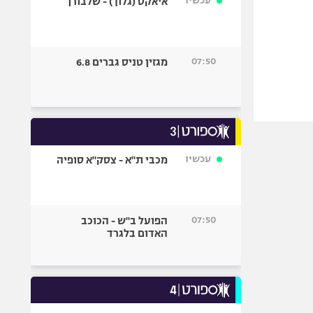
עכשיו
איאקס (גלוך) - שלבורן
07:50
מגזין טניס גברים 6.8
עכשיו
מכבי ת"א - צסק"א סופיה
07:50
הפועל ב"ש - הכוכב
האדום בלגרד