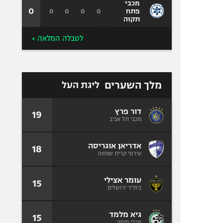
מכבי
0
0
0
0
0
פתח
תקוה
לטבלה המלאה >
מלך השערים
ליגת העל
דור פרץ
19
מכבי תל אביב
אדריאן אוגריסה
18
עירוני קרית שמונה
עומר אצילי
15
בית"ר ירושלים
גיא מלמד
15
מכבי חיפה