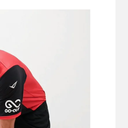
משתתפים וזוכים בפרסים
מכבי ת
הפועל 
תקנון משתתפים וזוכים בפרסים
הפועל 
תקנון עבור פעילות אלקטרה
הפועל 
תקנון עבור פעילות ספורט 1 – "מרלן"
מכבי נ
טניס
בני יהו
גיימינג E-Sports
תנאי שימוש
מדיניות פרטיות
תקנון פעילות ספורט 1
רשיון להקרנה פומבית לבית עסק
הצטרפות לחבילת הערוצים
לוח דרושים – ג'ובנט
תגיות