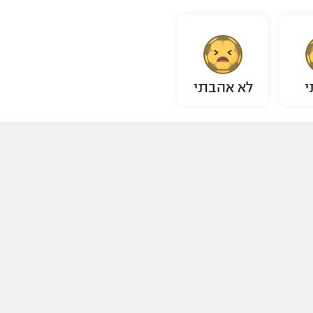
י
לא אהבתי