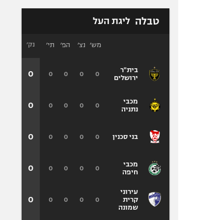
טבלה
ליגת העל
מש׳
נצ׳
הפ׳
תי׳
נק׳
בית"ר
0
0
0
0
0
ירושלים
מכבי
0
0
0
0
0
נתניה
0
0
0
0
0
בני סכנין
מכבי
0
0
0
0
0
חיפה
עירוני
0
0
0
0
0
קרית
שמונה