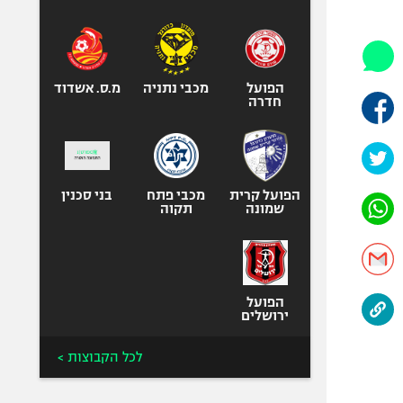
היאבקות WWE
אופניים
ספורט מוטורי
כדורמים
הפועל
מכבי נתניה
מ.ס. אשדוד
חדרה
פוטבול אמריקאי NFL
בייסבול MLB
ספורט אתגרי
ואקסטרים
הפועל קרית
מכבי פתח
בני סכנין
שמונה
תקוה
אומנויות לחימה
גיימינג E-Sports
הפועל
ירושלים
לכל הקבוצות >