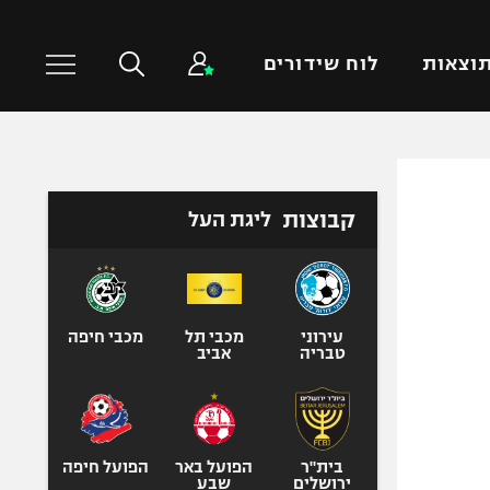
וצאות
לוח שידורים
כדורסל עולמי
ענפים נוספים
קבוצות
ליגת העל
NBA
טניס
יורוליג
כדוריד
יורוקאפ
כדורעף
שחייה
עירוני
מכבי תל
מכבי חיפה
טבריה
אביב
ג'ודו
אגרוף
ספורט אולימפי
UFC
בית"ר
הפועל באר
הפועל חיפה
ירושלים
שבע