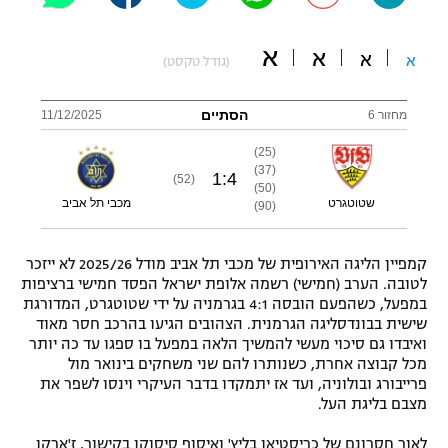
"מחצית בשכונה" – פודקאסט
אופניים
א
א
א
א
(גודל טקסט)
ספורט מוטורי
משתתפים וזוכים בפרסים
הסתיים
מחזור 6
11/12/2025
כדורמים
תקנון משתתפים וזוכים בפרסים
(25)
טניס
(37)
1
:
4
(52)
פוטבול אמריקאי NFL
(50)
תקנון עבור פעילות אלקטרה
שטוטגרט
מכבי תל אביב
(90)
גיימינג E-Sports
בייסבול MLB
תקנון עבור פעילות ספורט 1 – "מרלן"
קמפיין הליגה האירופית של מכבי תל אביב מודל 2025/26 לא ייזכר
ספורט אתגרי ואקסטרים
לטובה. הערב (חמישי) רשמה אלופת ישראל הפסד חמישי ברציפות
תנאי שימוש
במפעל, כשהפעם הובסה 4:1 בגרמניה על ידי שטוטגרט, המדורגת
שישית בבונדסליגה הגרמנית. הצהובים הגיעו בהרכב חסר מאוד
אומנויות לחימה
ואיבדו גם סיכוי מעשי להמשיך הלאה במפעל בו ספגו עד כה יותר
מכל קבוצה אחרת, כשנותרו להם שני משחקים בינואר מול
מדיניות פרטיות
גיימינג E-Sports
פרייבורג ובולוניה, ועד אז יתמקדו בדבר העיקרי וינסו לשפר את
מצבם בליגת העל.
תקנון פעילות ספורט 1
לאור חסרונם של כריסטיאן בליץ' ואיסוף סיסוקו בקישור, ז'ארקו