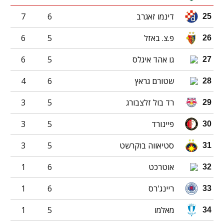
דינמו זאגרב
6
7
25
פ.צ. באזל
5
6
26
גו אהד איגלס
5
6
27
שטורם גראץ
6
4
28
רד בול זלצבורג
5
3
29
פיינורד
5
3
30
סטיאווה בוקרשט
5
3
31
אוטרכט
6
1
32
ריינג'רס
6
1
33
מאלמו
5
1
34