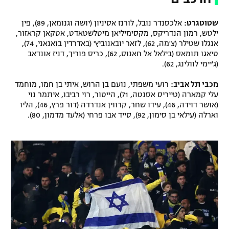
שטוטגרט:
אלכסנדר נובל, לורנז אסיניון (יושה וגנומאן, 89), פין
ילטש, רמון הנדריקס, מקסימיליאן מיטלשטאדט, אטקאן קראזור,
אנגלו שטילר (צ'מה, 62), לזאר יובאנוביץ' (באדרדין בואנאני, 74),
טיאגו תומאס (בילאל אל חאנוס, 62), כריס פוריך, דניז אונדאב
(ג'יימי לוולינג, 62).
מכבי תל אביב:
רועי משפתי, נועם בן הרוש, איתי בן חמו, מוחמד
עלי קמארה (טייריס אסנטה, 71), הייטור, רוי רביבו, איתמר נוי
(אושר דוידה, 46), עידו שחר, קרווין אנדרדה (דור פרץ, 46), הליו
וארלה (עילאי בן סימון, 92), סייד אבו פרחי (אלעד מדמון, 80).