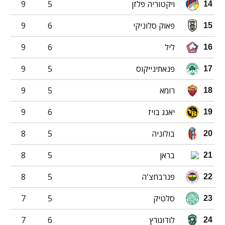
ויקטוריה פלזן
5
9
14
פאוק סלוניקי
6
9
15
ליל
6
9
16
פנאתינייקוס
5
9
17
רומא
5
9
18
יאנג בויז
6
9
19
בולוניה
5
8
20
בראן
5
8
21
פנרבחצ'ה
5
8
22
סלטיק
5
7
23
לודוגורץ
6
7
24