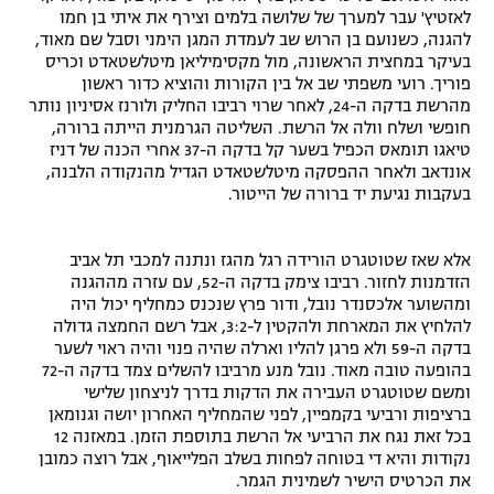
לאזטיץ' עבר למערך של שלושה בלמים וצירף את איתי בן חמו
רשיון להקרנה פומבית לבית עסק
להגנה, כשנועם בן הרוש שב לעמדת המגן הימני וסבל שם מאוד,
בעיקר במחצית הראשונה, מול מקסימיליאן מיטלשטאדט וכריס
הצטרפות לחבילת הערוצים
פוריך. רועי משפתי שב אל בין הקורות והוציא כדור ראשון
מהרשת בדקה ה-24, לאחר שרוי רביבו החליק ולורנז אסיניון נותר
חופשי ושלח וולה אל הרשת. השליטה הגרמנית הייתה ברורה,
לוח דרושים – ג'ובנט
טיאגו תומאס הכפיל בשער קל בדקה ה-37 אחרי הכנה של דניז
אונדאב ולאחר ההפסקה מיטלשטאדט הגדיל מהנקודה הלבנה,
תגיות
בעקבות נגיעת יד ברורה של הייטור.
המגזין
אלא שאז שטוטגרט הורידה רגל מהגז ונתנה למכבי תל אביב
הזדמנות לחזור. רביבו צימק בדקה ה-52, עם עזרה מההגנה
ומהשוער אלכסנדר נובל, ודור פרץ שנכנס כמחליף יכול היה
להלחיץ את המארחת ולהקטין ל-3:2, אבל רשם החמצה גדולה
בדקה ה-59 ולא פרגן להליו וארלה שהיה פנוי והיה ראוי לשער
בהופעה טובה מאוד. נובל מנע מרביבו להשלים צמד בדקה ה-72
ומשם שטוטגרט העבירה את הדקות בדרך לניצחון שלישי
ברציפות ורביעי בקמפיין, לפני שהמחליף האחרון יושה וגנומאן
בכל זאת נגח את הרביעי אל הרשת בתוספת הזמן. במאזנה 12
נקודות והיא די בטוחה לפחות בשלב הפלייאוף, אבל רוצה כמובן
את הכרטיס הישיר לשמינית הגמר.