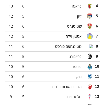
בראגה
6
13
4
ליון
5
12
5
שטוטגרט
6
12
6
אסטון וילה
5
12
7
נוטינגהאם פורסט
6
11
8
פרייבורג
5
11
9
פורטו
5
10
10
גנק
6
10
11
הכוכב האדום בלגרד
6
10
12
סלטה ויגו
5
9
13