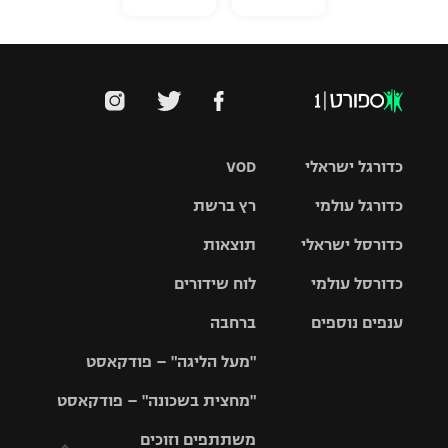
כדורגל ישראלי
VOD
כדורגל עולמי
רץ ברשת
ליגת העל
כדורסל ישראלי
תוצאות
ליגת
ליגה לאומית
האלופות
כדורסל עולמי
לוח שידורים
ליגת ווינר
סל
גביע הטוטו
ענפים נוספים
ברחבה
ליגה
NBA
אירופית
"מעל הליגה" – פודקאסט
ליגה לאומית
ליגיונרים
טניס
יורוליג
ליגה אנגלית
"מחצית בשכונה" – פודקאסט
כדורסל נשים
גביע המדינה
כדוריד
יורוקאפ
ליגה גרמנית
משתתפים וזוכים