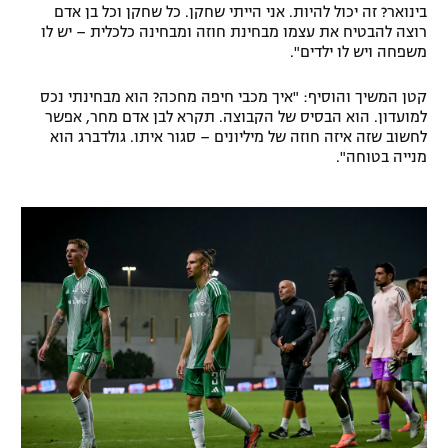
בינואר? זה יכול להיות. אני הייתי שחקן. כל שחקן וכל בן אדם
רשיון להקרנה פומבית לבית עסק
רוצה להבטיח את עצמו מבחינת חוזה ומבחינה כלכלית – יש לו
משפחה ויש לו ילדים".
הצטרפות לחבילת הערוצים
קטן המשיך והוסיף: "איך מכבי חיפה מחכה? הוא מבחינתי נכס
למועדון. הוא הבסיס של הקבוצה. תקרא לבן אדם מחר, אפשר
לוח דרושים – ג'ובנט
לחשוב שזה איזה חוזה של מיליונים – סגור איתו. גולדברג הוא
מנייה בטוחה".
תגיות
המגזין