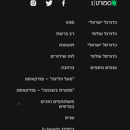
כדורגל ישראלי
VOD
כדורגל עולמי
רץ ברשת
ליגת העל
כדורסל ישראלי
תוצאות
ליגת
ליגה לאומית
האלופות
כדורסל עולמי
לוח שידורים
ליגת ווינר
סל
גביע הטוטו
ענפים נוספים
ברחבה
ליגה
NBA
אירופית
"מעל הליגה" – פודקאסט
ליגה לאומית
ליגיונרים
טניס
יורוליג
ליגה אנגלית
"מחצית בשכונה" – פודקאסט
כדורסל נשים
גביע המדינה
כדוריד
יורוקאפ
ליגה גרמנית
משתתפים וזוכים
בפרסים
מכבי תל
נבחרת
כדורעף
אביב
ישראל
ליגה
טניס
ספרדית
תקנון משתתפים
שחייה
הפועל חולון
מכבי חיפה
וזוכים בפרסים
גיימינג E-Sports