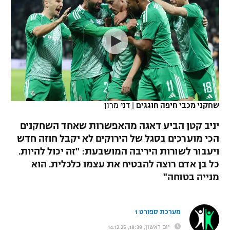
כדורסל נשים
נבחרת ישראל
יורוליג
ליגה ספרדית
טניס
VOD
מכבי תל אביב
מכבי חיפה
יורוקאפ
ליגה איטלקית
כדוריד
הפועל חולון
בית"ר ירושלים
רץ ברשת
ליגה צרפתית
כדורעף
הפועל ירושלים
מכבי תל אביב
ליגה הולנדית
שחייה
תוצאות
שחקני מכבי חיפה חוגגים
|
דני מרון
דני אבדיה
הפועל תל אביב
ליגה טורקית
יניב קטן הביע דאגה מהאפשרות שאחד השחקנים
ג'ודו
הפועל חיפה
הכי מוערכים בסגל של הירוקים לא יקבל חוזה חדש
לוח שידורים
ליגה סינית
ויעבור לשורות היריבה המושבעת: "זה יכול להיות.
אגרוף
הפועל באר שבע
כל בן אדם רוצה להבטיח את עצמו כלכלית. הוא
ליגה ברזילאית
ברחבה
מנייה בטוחה"
ספורט אולימפי
מכבי נתניה
ליגות נוספות
UFC
"מעל הליגה" – פודקאסט
בני יהודה
מערכת ספורט 1
היאבקות WWE
יום ראשון, 18:39, 14.12.25