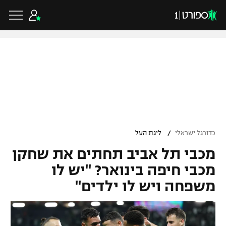
כדורגל ישראלי
ליגת העל
כדורגל עולמי
/
כדורגל ישראלי
ליגת העל
ליגה לאומית
מכבי תל אביב תחתים את שחקן
ליגת האלופות
כדורסל ישראלי
גביע הטוטו
מכבי חיפה בינואר? "יש לו
ליגה אירופית
משפחה ויש לו ילדים"
ליגת ווינר סל
ליגיונרים
כדורסל עולמי
ליגה אנגלית
ליגה לאומית
גביע המדינה
NBA
ליגה גרמנית
ענפים נוספים