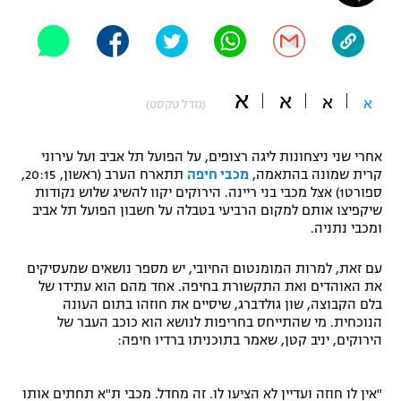
"מחצית בשכונה" – פודקאסט
אופניים
ספורט מוטורי
משתתפים וזוכים בפרסים
א
א
א
א
(גודל טקסט)
כדורמים
תקנון משתתפים וזוכים בפרסים
טניס
אחרי שני ניצחונות ליגה רצופים, על הפועל תל אביב ועל עירוני
פוטבול אמריקאי NFL
קרית שמונה בהתאמה,
מכבי חיפה
תתארח הערב (ראשון, 20:15,
תקנון עבור פעילות אלקטרה
ספורט1) אצל מכבי בני ריינה. הירוקים יקוו להשיג שלוש נקודות
גיימינג E-Sports
בייסבול MLB
שיקפיצו אותם למקום הרביעי בטבלה על חשבון הפועל תל אביב
תקנון עבור פעילות ספורט 1 – "מרלן"
ומכבי נתניה.
ספורט אתגרי ואקסטרים
תנאי שימוש
עם זאת, למרות המומנטום החיובי, יש מספר נושאים שמעסיקים
את האוהדים ואת התקשורת בחיפה. אחד מהם הוא עתידו של
אומנויות לחימה
בלם הקבוצה, שון גולדברג, שיסיים את חוזהו בתום העונה
הנוכחית. מי שהתייחס בחריפות לנושא הוא כוכב העבר של
מדיניות פרטיות
גיימינג E-Sports
הירוקים, יניב קטן, שאמר בתוכניתו ברדיו חיפה:
תקנון פעילות ספורט 1
"אין לו חוזה ועדיין לא הציעו לו. זה מחדל. מכבי ת"א תחתים אותו