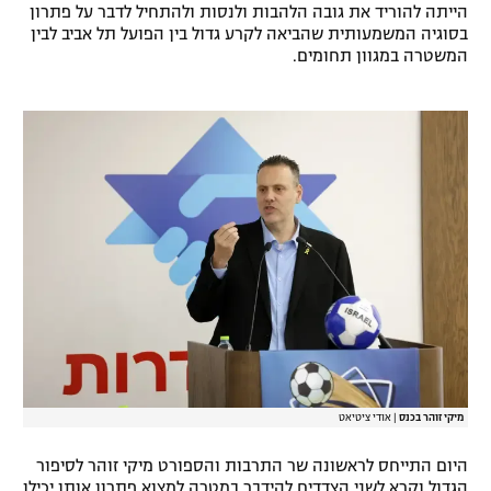
הייתה להוריד את גובה הלהבות ולנסות ולהתחיל לדבר על פתרון
רשיון להקרנה פומבית לבית עסק
בסוגיה המשמעותית שהביאה לקרע גדול בין הפועל תל אביב לבין
המשטרה במגוון תחומים.
הצטרפות לחבילת הערוצים
לוח דרושים – ג'ובנט
תגיות
המגזין
מיקי זוהר בכנס
|
אודי ציטיאט
היום התייחס לראשונה שר התרבות והספורט מיקי זוהר לסיפור
הגדול וקרא לשני הצדדים להידבר במטרה למצוא פתרון אותו יכילו