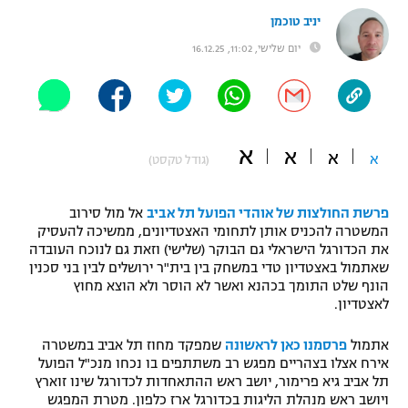
יניב טוכמן
"מחצית בשכונה" – פודקאסט
אופניים
יום שלישי, 11:02, 16.12.25
ספורט מוטורי
משתתפים וזוכים בפרסים
כדורמים
תקנון משתתפים וזוכים בפרסים
טניס
א
א
א
א
(גודל טקסט)
פוטבול אמריקאי NFL
תקנון עבור פעילות אלקטרה
גיימינג E-Sports
בייסבול MLB
פרשת החולצות של אוהדי הפועל תל אביב
אל מול סירוב
תקנון עבור פעילות ספורט 1 – "מרלן"
המשטרה להכניס אותן לתחומי האצטדיונים, ממשיכה להעסיק
את הכדורגל הישראלי גם הבוקר (שלישי) וזאת גם לנוכח העובדה
ספורט אתגרי ואקסטרים
שאתמול באצטדיון טדי במשחק בין בית"ר ירושלים לבין בני סכנין
תנאי שימוש
הונף שלט התומך בכהנא ואשר לא הוסר ולא הוצא מחוץ
אומנויות לחימה
לאצטדיון.
מדיניות פרטיות
גיימינג E-Sports
אתמול
פרסמנו כאן לראשונה
שמפקד מחוז תל אביב במשטרה
אירח אצלו בצהריים מפגש רב משתתפים בו נכחו מנכ"ל הפועל
תל אביב גיא פרימור, יושב ראש ההתאחדות לכדורגל שינו זוארץ
תקנון פעילות ספורט 1
ויושב ראש מנהלת הליגות בכדורגל ארז כלפון. מטרת המפגש