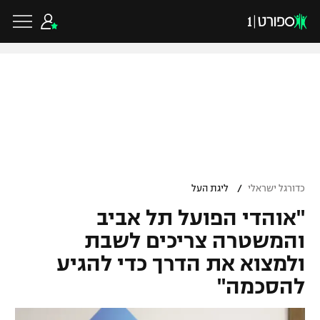
כדורגל ישראלי
ליגת העל
כדורגל עולמי
/
כדורגל ישראלי
ליגת העל
ליגה לאומית
"אוהדי הפועל תל אביב
ליגת האלופות
כדורסל ישראלי
גביע הטוטו
והמשטרה צריכים לשבת
ליגה אירופית
ולמצוא את הדרך כדי להגיע
ליגת ווינר סל
ליגיונרים
כדורסל עולמי
להסכמה"
ליגה אנגלית
ליגה לאומית
גביע המדינה
NBA
ליגה גרמנית
ענפים נוספים