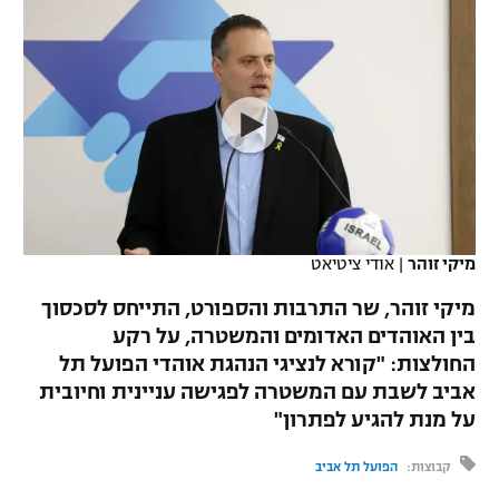
כדורסל נשים
נבחרת ישראל
יורוליג
ליגה ספרדית
טניס
VOD
מכבי תל אביב
מכבי חיפה
יורוקאפ
ליגה איטלקית
כדוריד
הפועל חולון
בית"ר ירושלים
רץ ברשת
ליגה צרפתית
כדורעף
הפועל ירושלים
מכבי תל אביב
ליגה הולנדית
שחייה
תוצאות
דני אבדיה
הפועל תל אביב
מיקי זוהר
|
אודי ציטיאט
ליגה טורקית
ג'ודו
הפועל חיפה
לוח שידורים
מיקי זוהר, שר התרבות והספורט, התייחס לסכסוך
ליגה סינית
אגרוף
בין האוהדים האדומים והמשטרה, על רקע
הפועל באר שבע
החולצות: "קורא לנציגי הנהגת אוהדי הפועל תל
ליגה ברזילאית
ברחבה
ספורט אולימפי
אביב לשבת עם המשטרה לפגישה עניינית וחיובית
מכבי נתניה
על מנת להגיע לפתרון"
ליגות נוספות
UFC
"מעל הליגה" – פודקאסט
בני יהודה
קבוצות:
הפועל תל אביב
היאבקות WWE