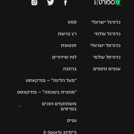
כדורגל ישראלי
VOD
כדורגל עולמי
רץ ברשת
ליגת העל
כדורסל ישראלי
תוצאות
ליגת
ליגה לאומית
האלופות
כדורסל עולמי
לוח שידורים
ליגת ווינר
סל
גביע הטוטו
ענפים נוספים
ברחבה
ליגה
NBA
אירופית
"מעל הליגה" – פודקאסט
ליגה לאומית
ליגיונרים
טניס
יורוליג
ליגה אנגלית
"מחצית בשכונה" – פודקאסט
כדורסל נשים
גביע המדינה
כדוריד
יורוקאפ
ליגה גרמנית
משתתפים וזוכים
בפרסים
מכבי תל
נבחרת
כדורעף
אביב
ישראל
ליגה
טניס
ספרדית
תקנון משתתפים
שחייה
הפועל חולון
מכבי חיפה
וזוכים בפרסים
גיימינג E-Sports