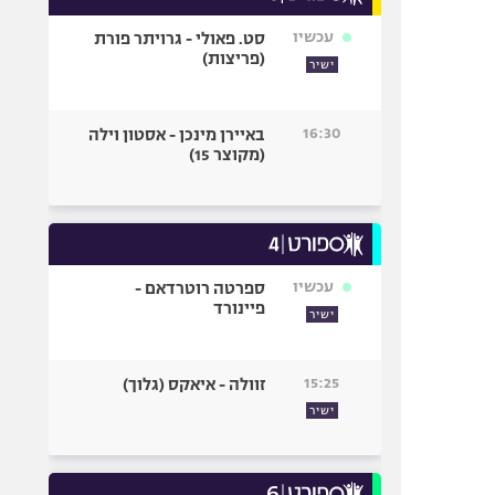
עכשיו
סט. פאולי - גרויתר פורת
(פריצות)
ישיר
16:30
באיירן מינכן - אסטון וילה
(מקוצר 15)
עכשיו
ספרטה רוטרדאם -
פיינורד
ישיר
15:25
זוולה - איאקס (גלוך)
ישיר