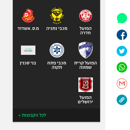
היאבקות WWE
אופניים
ספורט מוטורי
כדורמים
הפועל
מכבי נתניה
מ.ס. אשדוד
חדרה
פוטבול אמריקאי NFL
בייסבול MLB
ספורט אתגרי
ואקסטרים
הפועל קרית
מכבי פתח
בני סכנין
שמונה
תקוה
אומנויות לחימה
גיימינג E-Sports
הפועל
ירושלים
לכל הקבוצות >