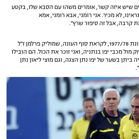
ים שיש איזה קשר, אומרים משהו עם הסבא שלו, בקטע
ינו, לא מכיר. אני רומני, אבא רומני, אמא
 קרבה, אבל זה סיפור שרץ".
על העלייה לבוגרים והמשחק הראשון: "בעונת 1977/78, לקראת סוף העונה, שמוליק פרלמן ז"ל
מול מכבי יפו בנתניה, ואני זוכר את הכול. הם הובילו
דל. אריה ביתן בשער של יפו נתן הצגה, וגם מוצי ליאון נתן