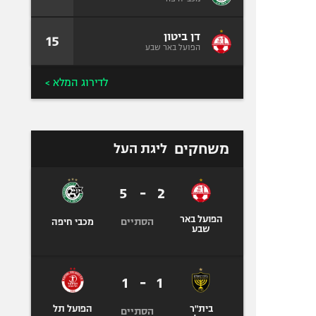
דן ביטון
15
הפועל באר שבע
לדירוג המלא >
משחקים
ליגת העל
5
-
2
הפועל באר
הסתיים
מכבי חיפה
שבע
1
-
1
בית"ר
הפועל תל
הסתיים