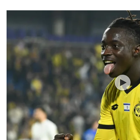
ל אביב
ליגה טורקית
תל אביב
ליגה סינית
חיפה
ליגה ברזילאית
באר שבע
ליגות נוספות
תניה
דה