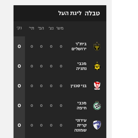
טבלה
ליגת העל
מש׳
נצ׳
הפ׳
תי׳
נק׳
בית"ר
0
0
0
0
0
ירושלים
מכבי
0
0
0
0
0
נתניה
0
0
0
0
0
בני סכנין
מכבי
0
0
0
0
0
חיפה
עירוני
0
0
0
0
0
קרית
שמונה