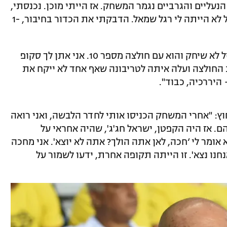
נעליים והגרביים נגמר המשחק. אז הייתי מוכן. נכנסתי,
ובדקה 88 שמתי גול עם רגל שמאל, שבכלל לא הייתה לי רגל שמאל. הדבקתי את הכדור בחיבור, 1-
על חולצה מספר 10 וההיררכיה: "אלברט גזל לא שיחק והוא עם חולצה מספר 10. אני אתן לך סקופ
 החולצה ועלה איתה לטריבונה שאף אחד לא ייקח את
ץ: "אחרי המשחק הכניסו אותי לחדר הלבשה, ואני רואה
ם. אז היה הקפטן, ישראל חג'ג', שהיה אחראי על
א אומר לי ‘חכה, לאן אתה הולך? אתה לא יוצא'. אני מחכה
אנחנו נצא'. זו הייתה תקופה אחרת, ידעו לשמור על