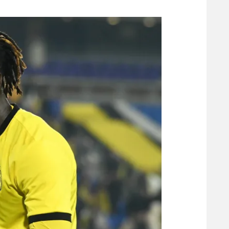
משתתפים וזוכים בפרסים
מכבי ת
הפועל 
תקנון משתתפים וזוכים בפרסים
הפועל 
תקנון עבור פעילות אלקטרה
הפועל 
תקנון עבור פעילות ספורט 1 – "מרלן"
מכבי נ
טניס
בני יהו
גיימינג E-Sports
תנאי שימוש
מדיניות פרטיות
תקנון פעילות ספורט 1
רשיון להקרנה פומבית לבית עסק
הצטרפות לחבילת הערוצים
לוח דרושים – ג'ובנט
תגיות