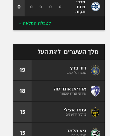
מכבי
0
0
0
0
0
פתח
תקוה
לטבלה המלאה >
מלך השערים
ליגת העל
דור פרץ
19
מכבי תל אביב
אדריאן אוגריסה
18
עירוני קרית שמונה
עומר אצילי
15
בית"ר ירושלים
גיא מלמד
15
מכבי חיפה