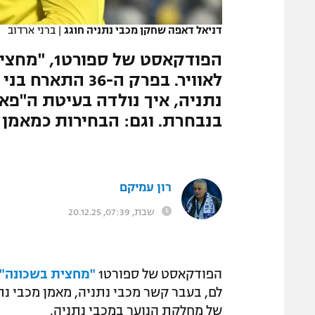
המגזין
דניאל דאפה שחקן מכבי נתניה חוגג
|
ברני ארדוב
הפודקאסט ש
לאוויר. בפרק ה-6
נתניה, איך נולדה בעיטת ה"פ
בנבחרת. וגם: הבחירות כמאמן
רון עמיקם
שבת, 07:39, 20.12.25
הפודקאסט של ספורט1
"מחצית בשכונה"
לם, בעבר קשר מכבי נתניה, מאמן מכבי נת
של מחלקת הנוער במכבי נתניה.