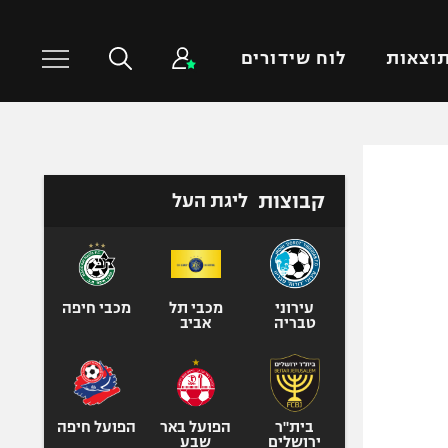
וצאות
לוח שידורים
כדורסל עולמי
ענפים נוספים
קבוצות
ליגת העל
NBA
טניס
יורוליג
כדוריד
יורוקאפ
כדורעף
שחייה
עירוני
מכבי תל
מכבי חיפה
טבריה
אביב
ג'ודו
אגרוף
ספורט אולימפי
UFC
בית"ר
הפועל באר
הפועל חיפה
ירושלים
שבע