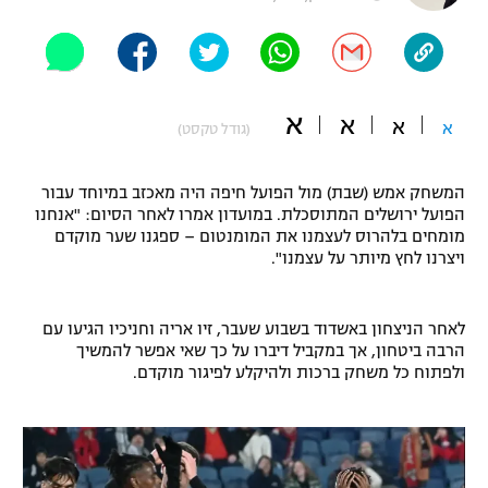
"מחצית בשכונה" – פודקאסט
אופניים
ספורט מוטורי
משתתפים וזוכים בפרסים
א
א
א
א
(גודל טקסט)
כדורמים
תקנון משתתפים וזוכים בפרסים
טניס
המשחק אמש (שבת) מול הפועל חיפה היה מאכזב במיוחד עבור
פוטבול אמריקאי NFL
הפועל ירושלים המתוסכלת. במועדון אמרו לאחר הסיום: "אנחנו
תקנון עבור פעילות אלקטרה
מומחים בלהרוס לעצמנו את המומנטום – ספגנו שער מוקדם
גיימינג E-Sports
בייסבול MLB
ויצרנו לחץ מיותר על עצמנו".
תקנון עבור פעילות ספורט 1 – "מרלן"
ספורט אתגרי ואקסטרים
תנאי שימוש
לאחר הניצחון באשדוד בשבוע שעבר, זיו אריה וחניכיו הגיעו עם
הרבה ביטחון, אך במקביל דיברו על כך שאי אפשר להמשיך
אומנויות לחימה
ולפתוח כל משחק ברכות ולהיקלע לפיגור מוקדם.
מדיניות פרטיות
גיימינג E-Sports
תקנון פעילות ספורט 1