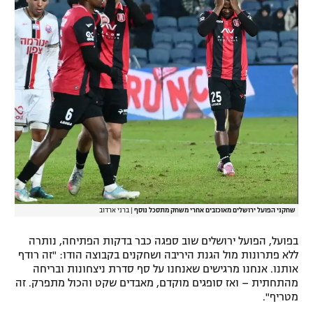
רשיון להקרנה פומבית לבית עסק
הצטרפות לחבילת הערוצים
לוח דרושים – ג'ובנט
תגיות
המגזין
שחקני הפועל ירושלים מאוכזבים אחרי משחק מתסכל נוסף
|
ברני ארדוב
בפועל, הפועל ירושלים שוב ספגה כבר בדקות הפתיחה, נותרה
ללא פתרונות מול הגנת היריבה ושחקנים בקבוצה הודו: "זה רודף
אותנו. אנחנו מרגישים שאנחנו על סף סדרת ניצחונות ובריחה
מהתחתית – ואז סופגים מוקדם, מאבדים שקט והכול מתפרק. זה
מטריף".