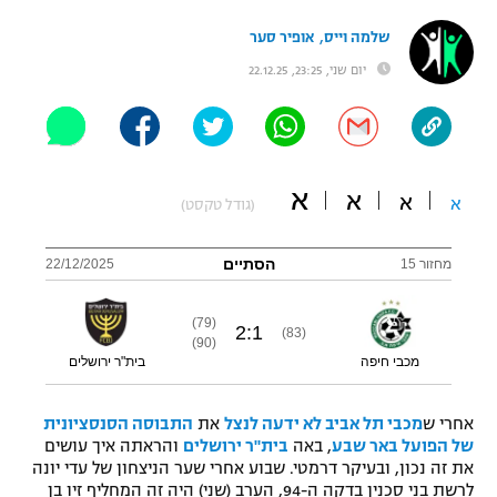
"מחצית בשכונה" – פודקאסט
,
שלמה וייס
אופיר סער
אופניים
יום שני, 23:25, 22.12.25
ספורט מוטורי
משתתפים וזוכים בפרסים
כדורמים
תקנון משתתפים וזוכים בפרסים
טניס
א
א
א
א
פוטבול אמריקאי NFL
(גודל טקסט)
תקנון עבור פעילות אלקטרה
גיימינג E-Sports
בייסבול MLB
הסתיים
מחזור 15
22/12/2025
תקנון עבור פעילות ספורט 1 – "מרלן"
ספורט אתגרי ואקסטרים
(79)
תנאי שימוש
2
:
1
(83)
(90)
מכבי חיפה
בית"ר ירושלים
אומנויות לחימה
מדיניות פרטיות
גיימינג E-Sports
אחרי ש
מכבי תל אביב לא ידעה לנצל
את
התבוסה הסנסציונית
של הפועל באר שבע
, באה
בית"ר ירושלים
והראתה איך עושים
את זה נכון, ובעיקר דרמטי. שבוע אחרי שער הניצחון של עדי יונה
תקנון פעילות ספורט 1
לרשת בני סכנין בדקה ה-94, הערב (שני) היה זה המחליף זיו בן