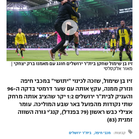
כדורסל נשים
נבחרת ישראל
יורוליג
ליגה ספרדית
טניס
VOD
מכבי תל אביב
מכבי חיפה
יורוקאפ
ליגה איטלקית
כדוריד
הפועל חולון
בית"ר ירושלים
רץ ברשת
ליגה צרפתית
כדורעף
הפועל ירושלים
מכבי תל אביב
ליגה הולנדית
שחייה
תוצאות
זיו בן שימול שחקן בית"ר ירושלים חוגג עם מאמנו ברק יצחקי
|
דני אבדיה
הפועל תל אביב
מאור אלקסלסי
ליגה טורקית
ג'ודו
זיו בן שימול, שזכה לכינוי "יתושי" במכבי חיפה
הפועל חיפה
לוח שידורים
ונזרק ממנה, עקץ אותה עם שער דרמטי בדקה ה-96
ליגה סינית
אגרוף
והעניק לבית"ר ירושלים 1:2 יקר שהציב אותה מרחק
הפועל באר שבע
ליגה ברזילאית
שתי נקודות מהפועל באר שבע המוליכה. עומר
ברחבה
ספורט אולימפי
אצילי כבש ראשון (79 בפנדל), קנג'י גורה השווה
מכבי נתניה
ליגות נוספות
זמנית (83)
UFC
"מעל הליגה" – פודקאסט
בני יהודה
קבוצות:
מכבי חיפה
בית"ר ירושלים
היאבקות WWE