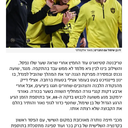
זיו בן שימול עם החברים
|
מאור אלקסלסי
טריבנטה סטיוארט עוד החמיץ אחרי שראה שער שלו נפסל,
והשילוב בינו לבין גיא מלמד לא ממש עבד בהתקפה. מנגד, שועה
נכנס ובמסירה מפרקת הגנה יצר את המהלך שהוביל לפנדל, בו
ינון פיינגזיכט בעט בעומר אצילי בטעות ברחבה. אצילי דייק
מהנקודה הלבנה והצהובים-שחורים חגגו ביציעים, אבל אחרי
ארבע דקות קנג'י גורה המחליף השווה בשער בכורה. גאורגי
ירמקוב מנע משועה לכבוש בדקה ה-88, אך בתוספת הזמן הגיע
הרגע הגדול של בן שימול, שחטף כדור לגוני נאור והותיר בהלם
את הקבוצה שלא רצתה אותו.
מכבי חיפה נותרה מאוכזבת במקום השישי, עם הפסד ראשון
בקדנציה השלישית של ברק בכר ועוד ספיגה מתסכלת בתוספת