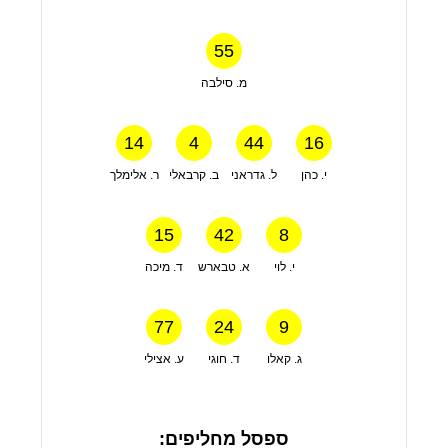
55
מ. סילבה
14
4
44
16
י. כהן
ל. גדראני
ב. קרבאלי
ר. אלימלך
15
42
8
י. לוי
א. טבארש
ד. מיכה
77
24
9
ג. קאלו
ד. חוגי
ע. אצילי
ספסל מחליפים: