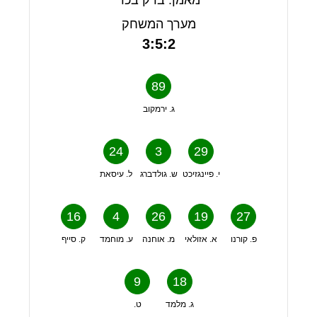
מאמן: ברק בכר
מערך המשחק
3:5:2
89
ג. ירמקוב
24
3
29
י. פיינגזיכט
ש. גולדברג
ל. עיסאת
16
4
26
19
27
פ. קורנו
א. אזולאי
מ. אוחנה
ע. מוחמד
ק. סייף
9
18
ג. מלמד
ט.