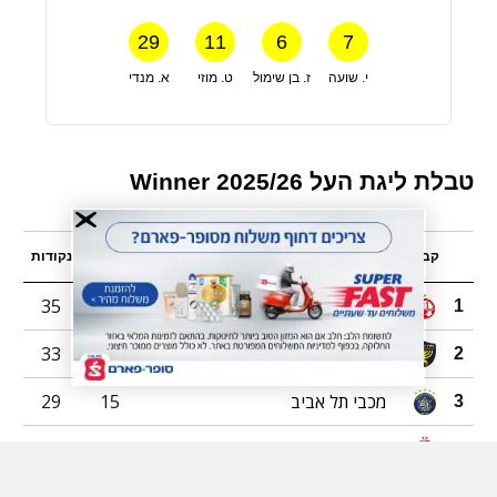
29
11
6
7
י. שועה
ז. בן שימול
ט. מוזי
א. מנדי
טבלת ליגת העל 2025/26 Winner
קבוצה
משחקים
נקודות
הפועל באר שבע
15
35
1
בית"ר ירושלים
15
33
2
מכבי תל אביב
15
29
3
הפועל תל אביב
15
25
4
5