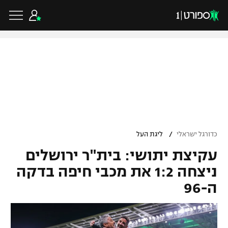
כדורגל ישראלי
ליגת העל
כדורגל עולמי
/
כדורגל ישראלי
ליגת העל
ליגה לאומית
עקיצת יתושי: בית"ר ירושלים
ליגת האלופות
כדורסל ישראלי
גביע הטוטו
ניצחה 1:2 את מכבי חיפה בדקה
ליגה אירופית
ה-96
ליגת ווינר סל
ליגיונרים
כדורסל עולמי
ליגה אנגלית
ליגה לאומית
גביע המדינה
NBA
ליגה גרמנית
ענפים נוספים