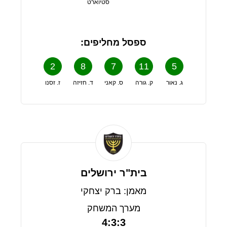
סטיוארט
ספסל מחליפים:
2
8
7
11
5
ג. נאור
ק. גורה
ס. קאני
ד. חזיזה
ז. זסנו
בית"ר ירושלים
מאמן: ברק יצחקי
מערך המשחק
4:3:3