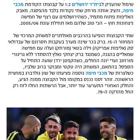
שימול שהעניק ל
בית"ר ירושלים
1:2 על קבוצתו הקודמת
מכבי
רשיון להקרנה פומבית לבית עסק
חיפה
, והציב אותה מרחק שתי נקודות בלבד מהפסגה. מאבק
האליפות פתוח מתמיד, כשהירושלמים עם רצף של חמישה
הצטרפות לחבילת הערוצים
ניצחונות חוץ – הכי טוב שלהם מאז תחילת עונת 2005/06.
שתי הקבוצות הופיעו בהרכבים מאולתרים למשחק המרכזי של
לוח דרושים – ג'ובנט
המחזור ה-15. ברק בכר שינה מערך בעקבות חסרונם של עבדולאי
סק (אליפות אפריקה) וילה בטאי (מורחק) ועלה עם חמישה
תגיות
שמאליים בהגנה, כשמנגד ברק יצחקי נאלץ להסתדר ללא גריגורי
מורוזוב ועדי יונה החולים, כשהקפטן ירדן שועה התחיל על
הספסל. בהתאם, המשחק היה טקטי ומבוקר ברוב שלביו,
המגזין
כשלצרות של
מכבי חיפה
נוספה פציעתו של שון גולדברג במחצית
הראשונה. זוהר זסנו נכנס במקומו מול הקבוצה ממנה הגיע,
והחלק האחורי התערער עוד יותר, אבל הרשתות החלו לזוז רק
החל מהדקה ה-79.