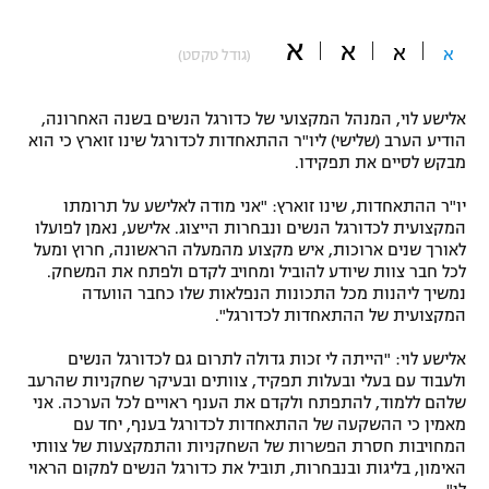
"מחצית בשכונה" – פודקאסט
א
אופניים
א
א
א
(גודל טקסט)
ספורט מוטורי
משתתפים וזוכים בפרסים
אלישע לוי, המנהל המקצועי של כדורגל הנשים בשנה האחרונה,
הודיע הערב (שלישי) ליו"ר ההתאחדות לכדורגל שינו זוארץ כי הוא
כדורמים
מבקש לסיים את תפקידו.
תקנון משתתפים וזוכים בפרסים
טניס
פוטבול אמריקאי NFL
יו"ר ההתאחדות, שינו זוארץ: "אני מודה לאלישע על תרומתו
תקנון עבור פעילות אלקטרה
המקצועית לכדורגל הנשים ונבחרות הייצוג. אלישע, נאמן לפועלו
גיימינג E-Sports
לאורך שנים ארוכות, איש מקצוע מהמעלה הראשונה, חרוץ ומעל
בייסבול MLB
תקנון עבור פעילות ספורט 1 – "מרלן"
לכל חבר צוות שיודע להוביל ומחויב לקדם ולפתח את המשחק.
נמשיך ליהנות מכל התכונות הנפלאות שלו כחבר הוועדה
ספורט אתגרי ואקסטרים
המקצועית של ההתאחדות לכדורגל".
תנאי שימוש
אומנויות לחימה
אלישע לוי: "הייתה לי זכות גדולה לתרום גם לכדורגל הנשים
ולעבוד עם בעלי ובעלות תפקיד, צוותים ובעיקר שחקניות שהרעב
מדיניות פרטיות
שלהם ללמוד, להתפתח ולקדם את הענף ראויים לכל הערכה. אני
גיימינג E-Sports
מאמין כי ההשקעה של ההתאחדות לכדורגל בענף, יחד עם
המחויבות חסרת הפשרות של השחקניות והתמקצעות של צוותי
תקנון פעילות ספורט 1
האימון, בליגות ובנבחרות, תוביל את כדורגל הנשים למקום הראוי