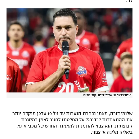
לו".
רשיון להקרנה פומבית לבית עסק
הצטרפות לחבילת הערוצים
לוח דרושים – ג'ובנט
תגיות
המגזין
יעבוד בליגה א'. שלומי דורה
|
קובי אליהו
שלומי דורה, מאמן נבחרת הנערות עד גיל 19 עדכן מוקדם יותר
את ההתאחדות לכדורגל על החלטתו לחזור לאמן במסגרת
קבוצתית. הוא צפוי להתמנות למאמנה החדש של מכבי אתא
ביאליק מליגה א' צפון.