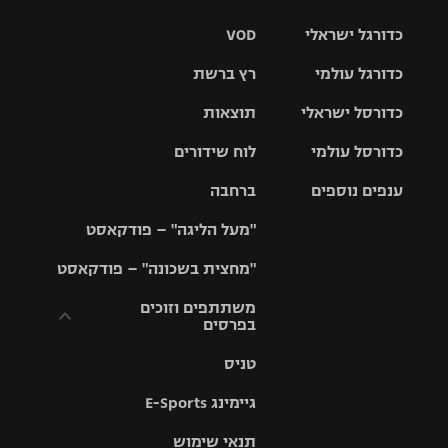
כדורגל ישראלי
VOD
כדורגל עולמי
רץ ברשת
ליגת העל
כדורסל ישראלי
תוצאות
ליגת
ליגה לאומית
האלופות
כדורסל עולמי
לוח שידורים
ליגת ווינר
סל
גביע הטוטו
ענפים נוספים
ברחבה
ליגה
NBA
אירופית
"מעל הליגה" – פודקאסט
ליגה לאומית
ליגיונרים
טניס
יורוליג
ליגה אנגלית
"מחצית בשכונה" – פודקאסט
כדורסל נשים
גביע המדינה
כדוריד
יורוקאפ
ליגה גרמנית
משתתפים וזוכים
בפרסים
מכבי תל
נבחרת
כדורעף
אביב
ישראל
ליגה
טניס
ספרדית
תקנון משתתפים
שחייה
הפועל חולון
מכבי חיפה
וזוכים בפרסים
גיימינג E-Sports
ליגה
איטלקית
ג'ודו
הפועל
בית"ר
תנאי שימוש
תקנון עבור פעילות