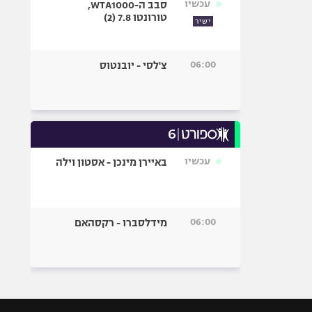
עכשיו
סבב ה-WTA1000,
טורונטו 7.8 (2)
ישיר
06:00
צ'לסי - יובנטוס
עכשיו
באיירן מינכן - אסטון וילה
06:00
מידלסברו - רקסהאם