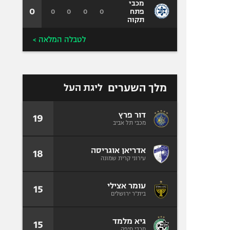
מכבי
0
0
0
0
0
פתח
תקוה
לטבלה המלאה >
מלך השערים
ליגת העל
דור פרץ
19
מכבי תל אביב
אדריאן אוגריסה
18
עירוני קרית שמונה
עומר אצילי
15
בית"ר ירושלים
גיא מלמד
15
מכבי חיפה