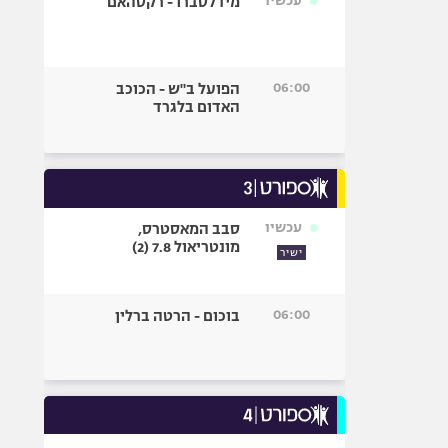
עכשיו
מידלסברו - רקסהאם
06:00
הפועל ב"ש - הכוכב
האדום בלגרד
עכשיו
סבב המאסטרס,
מונטריאול 7.8 (2)
ישיר
06:00
בוכום - הרטה ברלין