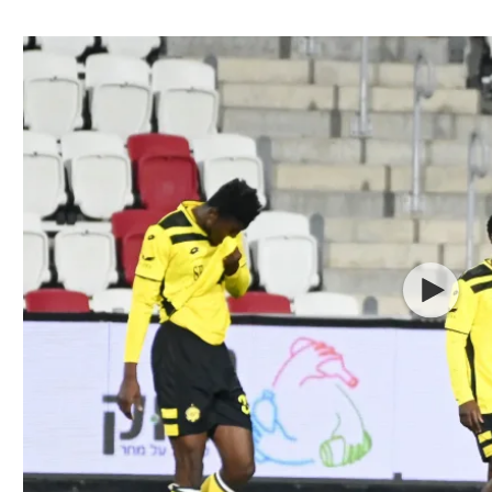
ל אביב
ליגה טורקית
תל אביב
ליגה סינית
חיפה
ליגה ברזילאית
באר שבע
ליגות נוספות
תניה
דה