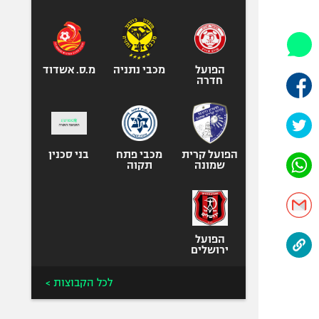
היאבקות WWE
אופניים
ספורט מוטורי
כדורמים
הפועל
מכבי נתניה
מ.ס. אשדוד
חדרה
פוטבול אמריקאי NFL
בייסבול MLB
ספורט אתגרי
ואקסטרים
הפועל קרית
מכבי פתח
בני סכנין
שמונה
תקוה
אומנויות לחימה
גיימינג E-Sports
הפועל
ירושלים
לכל הקבוצות >