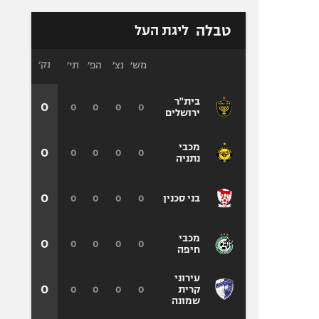
טבלה
ליגת העל
מש׳
נצ׳
הפ׳
תי׳
נק׳
בית"ר
0
0
0
0
0
ירושלים
מכבי
0
0
0
0
0
נתניה
0
0
0
0
0
בני סכנין
מכבי
0
0
0
0
0
חיפה
עירוני
0
0
0
0
0
קרית
שמונה