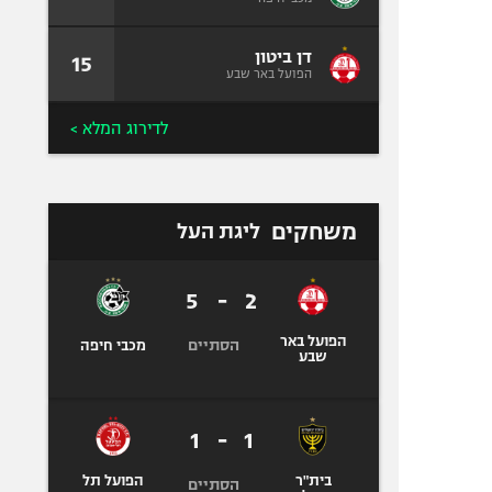
דן ביטון
15
הפועל באר שבע
לדירוג המלא >
משחקים
ליגת העל
5
-
2
הפועל באר
הסתיים
מכבי חיפה
שבע
1
-
1
בית"ר
הפועל תל
הסתיים