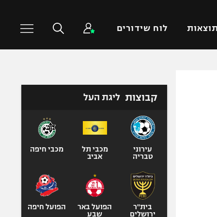
וצאות
לוח שידורים
כדורסל עולמי
ענפים נוספים
קבוצות
ליגת העל
NBA
טניס
יורוליג
כדוריד
יורוקאפ
כדורעף
שחייה
עירוני
מכבי תל
מכבי חיפה
טבריה
אביב
ג'ודו
אגרוף
ספורט אולימפי
UFC
בית"ר
הפועל באר
הפועל חיפה
ירושלים
שבע