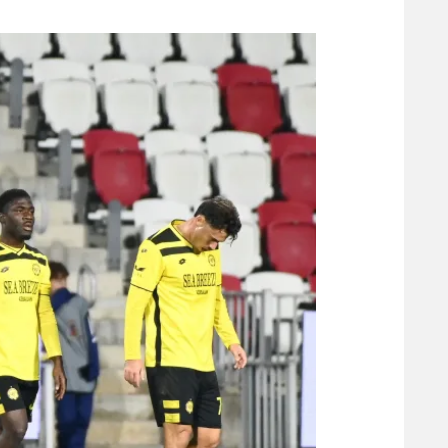
משתתפים וזוכים בפרסים
מכבי ת
הפועל 
תקנון משתתפים וזוכים בפרסים
הפועל 
תקנון עבור פעילות אלקטרה
הפועל 
תקנון עבור פעילות ספורט 1 – "מרלן"
מכבי נ
טניס
בני יהו
גיימינג E-Sports
תנאי שימוש
מדיניות פרטיות
תקנון פעילות ספורט 1
רשיון להקרנה פומבית לבית עסק
הצטרפות לחבילת הערוצים
לוח דרושים – ג'ובנט
תגיות