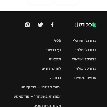
כדורגל ישראלי
VOD
כדורגל עולמי
רץ ברשת
ליגת העל
כדורסל ישראלי
תוצאות
ליגת
ליגה לאומית
האלופות
כדורסל עולמי
לוח שידורים
ליגת ווינר
סל
גביע הטוטו
ענפים נוספים
ברחבה
ליגה
NBA
אירופית
"מעל הליגה" – פודקאסט
ליגה לאומית
ליגיונרים
טניס
יורוליג
ליגה אנגלית
"מחצית בשכונה" – פודקאסט
כדורסל נשים
גביע המדינה
כדוריד
יורוקאפ
ליגה גרמנית
משתתפים וזוכים