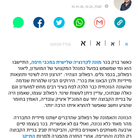
שבת, 13:24, 10.01.26
"מחצית בשכונה" – פודקאסט
אופניים
ספורט מוטורי
משתתפים וזוכים בפרסים
א
א
כדורמים
א
א
(גודל טקסט)
תקנון משתתפים וזוכים בפרסים
טניס
פוטבול אמריקאי NFL
תקנון עבור פעילות אלקטרה
כאשר ברק בכר
מונה לקדנציה שלישית במכבי חיפה
, התיישבו
הוא ומי שמשמש בפועל כמנהל המקצועי של המועדון, ליאור
גיימינג E-Sports
בייסבול MLB
רפאלוב, בכפר גלים. רפאלוב הצהיר: "הרצון היה לשינוי ותוצאות
תקנון עבור פעילות ספורט 1 – "מרלן"
מיידיות ולכן הבאנו את בכר". הירוקים הבינו שלמרות שנדמה
ספורט אתגרי ואקסטרים
שהעונה הנוכחית כבר הלכה לפח בעיני רבים מחוץ למועדון וגם
תנאי שימוש
כאלה שבתוכו, עדיין ניתן לעשות שינוי. רפאלוב עצמו, שאמון היה
על בניית הקבוצה יחד עם המנכ"ל איציק עובדיה, האמין בחומר
אומנויות לחימה
שהגיע וחשב שאפשר להוציא איתו הרבה יותר.
מדיניות פרטיות
גיימינג E-Sports
הכוונה והאמונה של רפאלוב שהדברים ישתנו מיידית התבררה
מהר מאוד כלא נכונה, ואולי גם לא אפשרית. בכר בעצמו סיים
ארבעה משחקים ראשונים בתיקו, והביקורת סביב בניית הקבוצה
תקנון פעילות ספורט 1
רק הלכה והחריפה. אחרי החזרה מהפגרה (למרות
התיקו