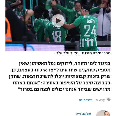
כדורסל נשים
נבחרת ישראל
יורוליג
ליגה ספרדית
טניס
VOD
מכבי תל אביב
מכבי חיפה
יורוקאפ
ליגה איטלקית
כדוריד
הפועל חולון
בית"ר ירושלים
רץ ברשת
ליגה צרפתית
כדורעף
הפועל ירושלים
מכבי תל אביב
ליגה הולנדית
שחייה
תוצאות
מכבי חיפה חוגגת
|
מאור אלקסלסי
דני אבדיה
הפועל תל אביב
ליגה טורקית
בניגוד לימי הזוהר, לירוקים נפל האסימון שאין
ג'ודו
הפועל חיפה
מספיק שחקנים שיודעים לייצר איכות בעצמם, כך
לוח שידורים
ליגה סינית
שרק בזכות קבוצתיות יוכלו להשיג תוצאות. שחקן
אגרוף
הפועל באר שבע
בקבוצה סיפר על השיפור באווירה: "אנחנו באמת
ליגה ברזילאית
ברחבה
מרגישים שביחד אנחנו יכולים לנצח גם בטרנר"
ספורט אולימפי
מכבי נתניה
ליגות נוספות
קבוצות:
מכבי חיפה
UFC
"מעל הליגה" – פודקאסט
בני יהודה
שלמה וייס
היאבקות WWE