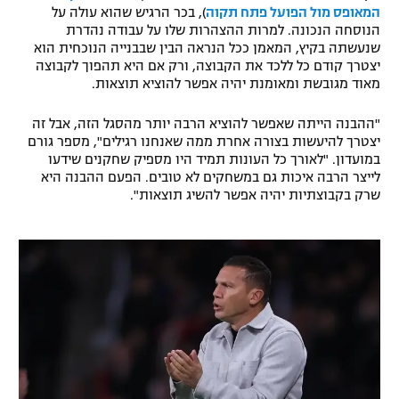
המאופס מול הפועל פתח תקוה
), בכר הרגיש שהוא עולה על
רשיון להקרנה פומבית לבית עסק
הנוסחה הנכונה. למרות ההצהרות שלו על עבודה נהדרת
שנעשתה בקיץ, המאמן ככל הנראה הבין שבבנייה הנוכחית הוא
הצטרפות לחבילת הערוצים
יצטרך קודם כל ללכד את הקבוצה, ורק אם היא תהפוך לקבוצה
מאוד מגובשת ומאומנת יהיה אפשר להוציא תוצאות.
לוח דרושים – ג'ובנט
"ההבנה הייתה שאפשר להוציא הרבה יותר מהסגל הזה, אבל זה
יצטרך להיעשות בצורה אחרת ממה שאנחנו רגילים", מספר גורם
תגיות
במועדון. "לאורך כל העונות תמיד היו מספיק שחקנים שידעו
לייצר הרבה איכות גם במשחקים לא טובים. הפעם ההבנה היא
המגזין
שרק בקבוצתיות יהיה אפשר להשיג תוצאות".