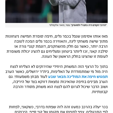
"הדרבי הקודם היה כתם לי ולמועדון". בכר
|
מאור אלקסלסי
מאז אותו אסימון שנפל בכפר גלים, חיפה סופרת חמישה ניצחונות
מתוך שישה משחקי ליגה, והאווירה בכפר גלים הפכה לטובה
הרבה יותר, כאשר גם חלק מהשחקנים, דוגמת קנג'י גורה או
סילבה קאני, זכו ליותר ביטחון ומצליחים גם להציג יכולת משופרת
לעומת זו שהציגו בחלק הראשון של העונה.
בתוך כל הרצף הזה המשחק היחידי שהירוקים לא הצליחו לנצח
היה מול מי שמתמודדת על האליפות, בית"ר ירושלים, כאשר הערב
תפגוש חיפה את המוליכה מבאר שבע
לעוד מבחן משמעותי. גם
הערב מבינים בחיפה שהאיכות נמצאת דווקא בצד של היריבה,
ושוב הדבר שיכול לגרום להם לנצח הוא משחק מסודר והרבה
קבוצתיות.
בכר יעלה בהרכב כמעט זהה לזה שפתח בדרבי, כשקאני, לפחות
לפי התרגולים, צפוי לתפוס את מקומו של קני סייף. הירוקים