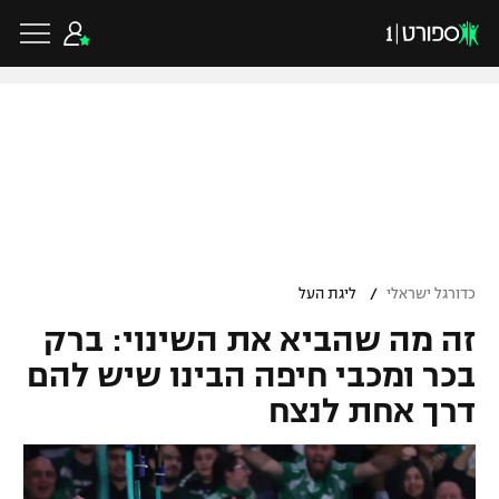
כדורגל ישראלי
ליגת העל
כדורגל עולמי
/
כדורגל ישראלי
ליגת העל
ליגה לאומית
זה מה שהביא את השינוי: ברק
ליגת האלופות
כדורסל ישראלי
גביע הטוטו
בכר ומכבי חיפה הבינו שיש להם
ליגה אירופית
דרך אחת לנצח
ליגת ווינר סל
ליגיונרים
כדורסל עולמי
ליגה אנגלית
ליגה לאומית
גביע המדינה
NBA
ליגה גרמנית
ענפים נוספים