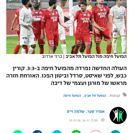
כדורסל נשים
נבחרת ישראל
יורוליג
ליגה ספרדית
טניס
VOD
מכבי תל אביב
מכבי חיפה
יורוקאפ
ליגה איטלקית
כדוריד
הפועל חולון
בית"ר ירושלים
רץ ברשת
ליגה צרפתית
כדורעף
הפועל ירושלים
מכבי תל אביב
ליגה הולנדית
הפועל חיפה מול הפועל תל אביב
|
ברני ארדוב
שחייה
תוצאות
דני אבדיה
הפועל תל אביב
העולה החדשה נפרדה מהפועל חיפה ב-3:3. קורין
ליגה טורקית
ג'ודו
כבש, לפני שאיסט, סרדל וביטון הפכו. האורחת חזרה
הפועל חיפה
לוח שידורים
מראשו של מורגן ועצמי של דיבה
ליגה סינית
אגרוף
הפועל באר שבע
קבוצות:
הפועל תל אביב
הפועל חיפה
ליגה ברזילאית
ברחבה
ספורט אולימפי
מכבי נתניה
,
אופיר סער
שלמה וייס
ליגות נוספות
UFC
"מעל הליגה" – פודקאסט
שבת, 16:17, 10.01.26
בני יהודה
היאבקות WWE