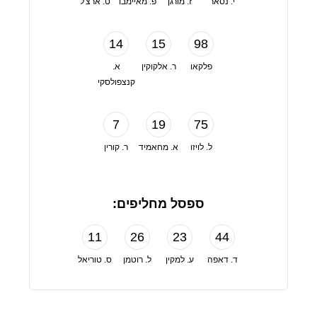
י. נסאר
ז. מורגן
פ. מאיימבו
ט. ארצ'ל
14
15
98
פלקאו
ר. אלקוקין
א.
קנצפולסקי
7
19
75
ל. לויזו
א. מחאמיד
ר. קורין
ספסל מחליפים:
11
26
23
44
ד. דאפה
ע. למקין
ל. רוטמן
ס. טוריאל