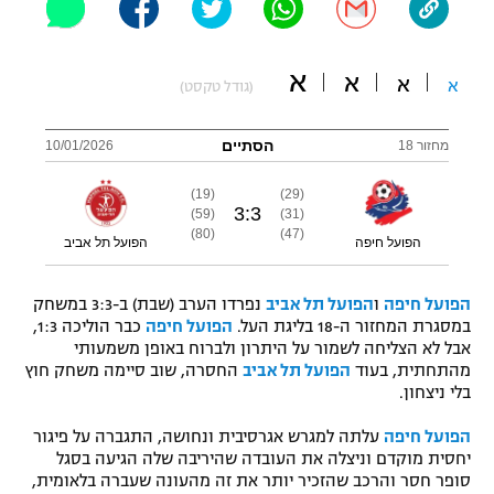
"מחצית בשכונה" – פודקאסט
אופניים
א
א
א
א
(גודל טקסט)
ספורט מוטורי
משתתפים וזוכים בפרסים
הסתיים
מחזור 18
10/01/2026
כדורמים
תקנון משתתפים וזוכים בפרסים
טניס
(19)
(29)
פוטבול אמריקאי NFL
3
:
3
(59)
(31)
תקנון עבור פעילות אלקטרה
(80)
(47)
הפועל חיפה
הפועל תל אביב
גיימינג E-Sports
בייסבול MLB
תקנון עבור פעילות ספורט 1 – "מרלן"
הפועל חיפה
ו
הפועל תל אביב
נפרדו הערב (שבת) ב-3:3 במשחק
ספורט אתגרי ואקסטרים
במסגרת המחזור ה-18 בליגת העל.
הפועל חיפה
כבר הוליכה 1:3,
תנאי שימוש
אבל לא הצליחה לשמור על היתרון ולברוח באופן משמעותי
אומנויות לחימה
מהתחתית, בעוד
הפועל תל אביב
החסרה, שוב סיימה משחק חוץ
בלי ניצחון.
מדיניות פרטיות
גיימינג E-Sports
הפועל חיפה
עלתה למגרש אגרסיבית ונחושה, התגברה על פיגור
יחסית מוקדם וניצלה את העובדה שהיריבה שלה הגיעה בסגל
תקנון פעילות ספורט 1
סופר חסר והרכב שהזכיר יותר את זה מהעונה שעברה בלאומית,