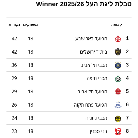
טבלת ליגת העל 2025/26 Winner
קבוצה
משחקים
נקודות
הפועל באר שבע
18
42
1
בית"ר ירושלים
18
42
2
מכבי תל אביב
18
36
3
מכבי חיפה
18
29
4
הפועל תל אביב
18
29
5
הפועל פתח תקוה
18
26
6
מכבי נתניה
18
24
7
בני סכנין
18
23
8