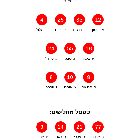
ב. מצ'יני
4
25
33
12
א. ביטון
ב. רמירז
ג. דיבה
ד. מלול
24
55
18
א. ביטון
נ. סבג
ל. סרדל
8
10
9
ר. חטואל
ג. איסט
י. פרבר
ספסל מחליפים:
3
14
21
77
ר. אנדו
ר. זיקרי
ר. נאווי
ת. ארבל