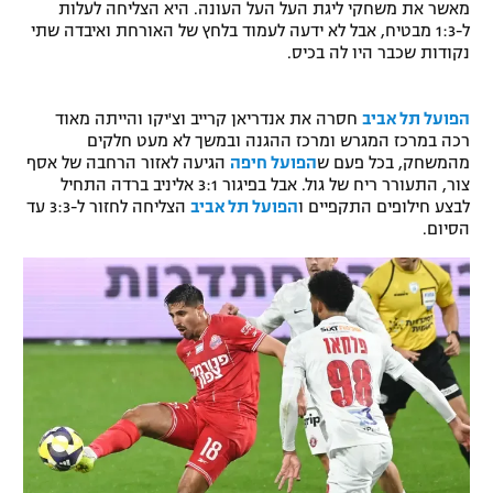
מאשר את משחקי ליגת העל העל העונה. היא הצליחה לעלות
רשיון להקרנה פומבית לבית עסק
ל-1:3 מבטיח, אבל לא ידעה לעמוד בלחץ של האורחת ואיבדה שתי
נקודות שכבר היו לה בכיס.
הצטרפות לחבילת הערוצים
הפועל תל אביב
חסרה את אנדריאן קרייב וצ'יקו והייתה מאוד
לוח דרושים – ג'ובנט
רכה במרכז המגרש ומרכז ההגנה ובמשך לא מעט חלקים
מהמשחק, בכל פעם ש
הפועל חיפה
הגיעה לאזור הרחבה של אסף
צור, התעורר ריח של גול. אבל בפיגור 3:1 אליניב ברדה התחיל
תגיות
לבצע חילופים התקפיים ו
הפועל תל אביב
הצליחה לחזור ל-3:3 עד
הסיום.
המגזין