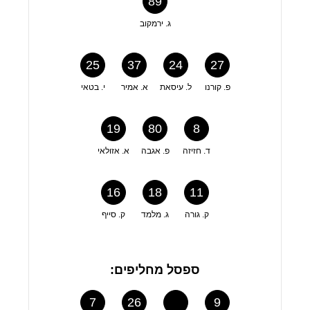
89
ג. ירמקוב
25
37
24
27
פ. קורנו
ל. עיסאת
א. אמיר
י. בטאי
19
80
8
ד. חזיזה
פ. אגבה
א. אזולאי
16
18
11
ק. גורה
ג. מלמד
ק. סייף
ספסל מחליפים:
7
26
9