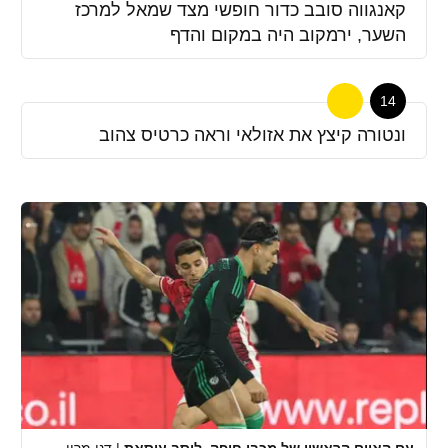
קאנגווה סובב כדור חופשי מצד שמאל למרכז
השער, ירמקוב היה במקום והדף
14
ונטורה קיצץ את אזולאי וראה כרטיס צהוב
עם האיום הראשון של מכבי חיפה. ליסב עיסאת
|
דני מרון