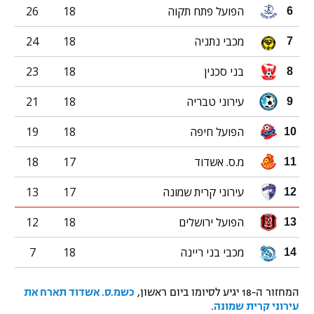
הפועל פתח תקוה
18
26
6
מכבי נתניה
18
24
7
בני סכנין
18
23
8
עירוני טבריה
18
21
9
הפועל חיפה
18
19
10
מ.ס. אשדוד
17
18
11
עירוני קרית שמונה
17
13
12
הפועל ירושלים
18
12
13
מכבי בני ריינה
18
7
14
המחזור ה-18 יגיע לסיומו ביום ראשון,
כשמ.ס. אשדוד תארח את
עירוני קרית שמונה
.