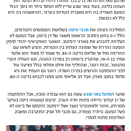
שלהם מאז חזרתו של ברק בכר ונותרו היחידים ללא הפסד חוץ
העונה בליגה, בעוד באר שבע עדיין ללא הפסד ביתי וזו בסך הכול
רשיון להקרנה פומבית לבית עסק
הפעם השנייה בה היא מאבדת נקודות בטרנר, והראשונה בה היא
כלל לא כובשת.
הצטרפות לחבילת הערוצים
המוליכה ניצחה את
מכבי חיפה
בשלושת המפגשים הקודמים,
לוח דרושים – ג'ובנט
כולל 0:1 בחוץ בסיבוב הראשון משער של דן ביטון, אבל הפעם לא
הצליחה להכניע את גאורגי ירמקוב. השוער האוקראיני-יהודי סיפק
הופעה נהדרת של שמונה הצלות בין הקורות, והגיע לשיאו עם
תגיות
ההדיפה מול שי אליאס בדקה ה-83. מי שעזר לו מאוד הוא אלעד
אמיר בן ה-19, שהקרין ביטחון רב במרכז ההגנה, וגם העולה הטרי
המגזין
מהנוער, נבות רטנר, שהחליף את איתן אזולאי בגלל פציעה עוד
לפני ההפסקה והרשים במרכז השדה. רטנר גם העמיד את גיא
מלמד במצב מצוין, אבל ניב אליאסי מנע ממנו לכבוש בדקה ה-60.
שוער
הפועל באר שבע
עשה גם הוא עבודה טובה, אבל ההתקפה
של רן קוז'וך הייתה פחות חדה הערב. קינגס קאנגווה ניסה בעיקר
ממרחק, איגור זלאטנוביץ' נעצר אצל ירמקוב והקסם של ביטון לא
פעל הפעם. בית"ר נצמדה, גם מכבי תל אביב התקרבה ומאבק
האליפות פתוח לגמרי.