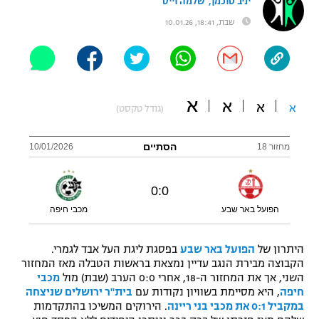
,
יניב טוכמן
שלמה וייס
"מחצית בשכונה" – פודקאסט
שבת, 18:41, 10.01.26
אופניים
ספורט מוטורי
משתתפים וזוכים בפרסים
כדורמים
א
א
א
א
תקנון משתתפים וזוכים בפרסים
(גודל טקסט)
טניס
פוטבול אמריקאי NFL
תקנון עבור פעילות אלקטרה
הסתיים
מחזור 18
10/01/2026
גיימינג E-Sports
בייסבול MLB
תקנון עבור פעילות ספורט 1 – "מרלן"
0
:
0
ספורט אתגרי ואקסטרים
הפועל באר שבע
מכבי חיפה
תנאי שימוש
אומנויות לחימה
היתרון של
הפועל באר שבע
בפסגת ליגת העל אבד לגמרי.
מדיניות פרטיות
הקבוצה מבירת הנגב עדיין נמצאת בראשות הטבלה מאז המחזור
גיימינג E-Sports
השני, אך את המחזור ה-18, אחרי 0:0 הערב (שבת) מול
מכבי
חיפה
, היא מסיימת בשוויון נקודות עם
בית"ר ירושלים שניצחה
תקנון פעילות ספורט 1
במקביל 0:1 את מכבי בני ריינה
. הירוקים המשיכו בהתקדמות