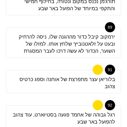
תורג'מן נכנס במקום ונטורה, בחילוף חמישי
והתקפי במיוחד של הפועל באר שבע
89
ירמקוב קיבל כדור מההגנה שלו, ניסה להרחיק
ובעט על זלאטנוביץ' שלחץ אותו. למזלו של
השוער, הכדור לא עשה דרכו לעבר המסגרת
91
בלוריאן עצר מתפרצת של אוחנה וספג כרטיס
צהוב
92
רגל גבוהה של אחמד פגעה בסטיוארט, עוד צהוב
להפועל באר שבע