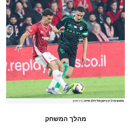
מפגש גדול. דן ביטון מול דולב חזיזה
|
דני מרון
מהלך המשחק