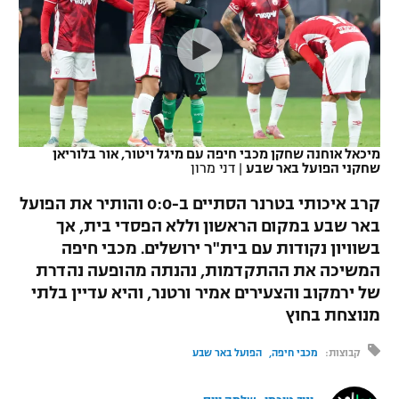
כדורסל נשים
נבחרת ישראל
יורוליג
ליגה ספרדית
טניס
VOD
מכבי תל אביב
מכבי חיפה
יורוקאפ
ליגה איטלקית
כדוריד
הפועל חולון
בית"ר ירושלים
רץ ברשת
ליגה צרפתית
כדורעף
הפועל ירושלים
מכבי תל אביב
מיכאל אוחנה שחקן מכבי חיפה עם מיגל ויטור, אור בלוריאן
שחקני הפועל באר שבע
|
דני מרון
ליגה הולנדית
שחייה
תוצאות
דני אבדיה
הפועל תל אביב
קרב איכותי בטרנר הסתיים ב-0:0 והותיר את הפועל
ליגה טורקית
ג'ודו
באר שבע במקום הראשון וללא הפסדי בית, אך
הפועל חיפה
לוח שידורים
בשוויון נקודות עם בית"ר ירושלים. מכבי חיפה
ליגה סינית
אגרוף
המשיכה את ההתקדמות, נהנתה מהופעה נהדרת
הפועל באר שבע
של ירמקוב והצעירים אמיר ורטנר, והיא עדיין בלתי
ליגה ברזילאית
ברחבה
ספורט אולימפי
מנוצחת בחוץ
מכבי נתניה
ליגות נוספות
UFC
קבוצות:
מכבי חיפה
הפועל באר שבע
"מעל הליגה" – פודקאסט
בני יהודה
היאבקות WWE