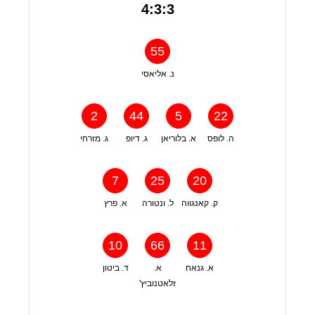
4:3:3
55
נ. אליאסי
2
44
5
22
ה. לופס
א. בלוריאן
ג. דיופ
ג. מזרחי
7
25
20
ק. קאנגווה
ל. ונטורה
א. פרץ
10
66
11
א. גנאח
א.
ד. ביטון
זלאטנוביץ'