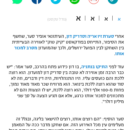
"מחצית בשכונה" – פודקאסט
אופניים
א
א
א
א
(גודל טקסט)
ספורט מוטורי
משתתפים וזוכים בפרסים
אחרי
סערת זיו אריה וסדריק דון
, העיתונאי אופיר סער, שחשף
כדורמים
את הסיפור, התייחס בפודקאסט "קיק טוק" לאווירה הבעייתית
תקנון משתתפים וזוכים בפרסים
טניס
בין השחקן לבין הפועל ירושלים, ולכך שהמועדון
מסרב למכור
פוטבול אמריקאי NFL
אותו
.
תקנון עבור פעילות אלקטרה
גיימינג E-Sports
עוד לפני
התיקו בנתניה
, בו דון כידוע פתח בהרכב, סער אמר: "יש
בייסבול MLB
תקנון עבור פעילות ספורט 1 – "מרלן"
כבר הרבה זמן אווירה לא טובה בין סדריק דון למועדון. הוא רוצה
ללכת והם כועסים עליו. היו התנהלויות, היה דין ודברים, וזה לא
ספורט אתגרי ואקסטרים
סוד שהוא רוצה ללכת בינואר. הוא מרוויח שכר מאוד מאוד נמוך,
תנאי שימוש
פחות מ-100 אלף דולר, הוא רוצה ללכת, יש לו הצעות והם לא
אומנויות לחימה
מתכוונים למכור אותו כרגע, אלא אם תגיע הצעה על סך שני
מיליון דולר".
מדיניות פרטיות
גיימינג E-Sports
סער הוסיף: "הם רוצים אותו, רוצים להישאר בליגה, ובגלל זה
תקנון פעילות ספורט 1
מעלימים עין מכל האירוע הזה. אם שחקן מדבר ככה על המאמן