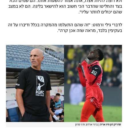
ולא רוצה להיות אצלו, אתה אמור להשעות אותו. הם שמים הכול
בצד והחליטו שהדבר הכי חשוב הוא להישאר בליגה. הם לא במצב
רשיון להקרנה פומבית לבית עסק
שהם יכולים לוותר עליו".
הצטרפות לחבילת הערוצים
לדברי גילי ורמוט: "זה שהם התעלמו מהמקרה בכלל ודיברו על זה
בעקיפין בלבד, מראה שזה אכן קרה".
לוח דרושים – ג'ובנט
תגיות
המגזין
סדריק דון וזיו אריה
|
ברני ארדוב ודני מרון