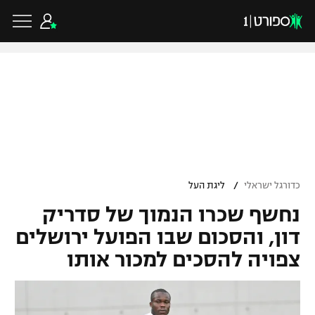
כדורגל ישראלי
ליגת העל
כדורגל עולמי
/
כדורגל ישראלי
ליגת העל
ליגה לאומית
נחשף שכרו הנמוך של סדריק
ליגת האלופות
כדורסל ישראלי
גביע הטוטו
דון, והסכום שבו הפועל ירושלים
ליגה אירופית
צפויה להסכים למכור אותו
ליגת ווינר סל
ליגיונרים
כדורסל עולמי
ליגה אנגלית
ליגה לאומית
גביע המדינה
NBA
ליגה גרמנית
ענפים נוספים