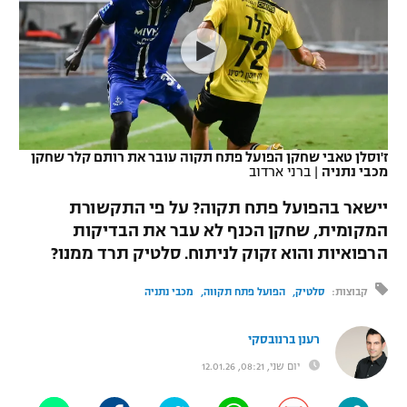
כדורסל נשים
נבחרת ישראל
יורוליג
ליגה ספרדית
טניס
VOD
מכבי תל אביב
מכבי חיפה
יורוקאפ
ליגה איטלקית
כדוריד
הפועל חולון
בית"ר ירושלים
רץ ברשת
ליגה צרפתית
כדורעף
הפועל ירושלים
מכבי תל אביב
ז'וסלן טאבי שחקן הפועל פתח תקוה עובר את רותם קלר שחקן
מכבי נתניה
|
ברני ארדוב
ליגה הולנדית
שחייה
תוצאות
דני אבדיה
הפועל תל אביב
יישאר בהפועל פתח תקוה? על פי התקשורת
ליגה טורקית
ג'ודו
המקומית, שחקן הכנף לא עבר את הבדיקות
הפועל חיפה
לוח שידורים
הרפואיות והוא זקוק לניתוח. סלטיק תרד ממנו?
ליגה סינית
אגרוף
הפועל באר שבע
קבוצות:
סלטיק
הפועל פתח תקווה
מכבי נתניה
ליגה ברזילאית
ברחבה
ספורט אולימפי
מכבי נתניה
רענן ברנובסקי
ליגות נוספות
UFC
"מעל הליגה" – פודקאסט
יום שני, 08:21, 12.01.26
בני יהודה
היאבקות WWE