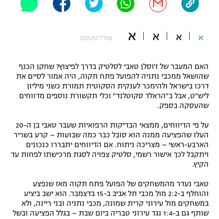
"מחצית בשכונה" – פודקאסט
אופניים
א
א
א
א
(גודל טקסט)
ספורט מוטורי
משתתפים וזוכים בפרסים
האם המעבר של ז'וסלן טאבי לסלטיק בדרך לפיצוץ? שחקן הכנף
כדורמים
תקנון משתתפים וזוכים בפרסים
שהושאל ממכבי נתניה להפועל פתח תקוה, היה אמור לסיים את
טניס
דרכו בישראל ולהימכר לענקית הסקוטית תמורת כשני מיליון
פוטבול אמריקאי NFL
ליש"ט, אבל ב"הראלד סקוטלנד" וכלי תקשורת נוספים מדווחים
תקנון עבור פעילות אלקטרה
שהעסקה בספק.
גיימינג E-Sports
בייסבול MLB
תקנון עבור פעילות ספורט 1 – "מרלן"
על פי הדיווחים, ממצאי הבדיקות הרפואיות שעבר טאבי בן ה-20
העלו שהפציעה ממנה הוא סובל כבר כמה שבועות – קרע בשריר
ספורט אתגרי ואקסטרים
הארבע-ראשי – מצריכה ניתוח. אם הדיווחים יתבררו כנכונים
תנאי שימוש
ויתקבל לכך אישור רשמי, סלטיק צפויה לסגת מרכישתו לפחות עד
אומנויות לחימה
הקיץ.
מדיניות פרטיות
טאבי נעדר מהמשחקים של הפועל פתח תקוה מאז שנפצע
גיימינג E-Sports
והוחלף ב-2:2 מול מכבי תל אביב ב-15 בדצמבר. הוא ישב ביציע
במשחקים מול עירוני קרית שמונה, מכבי נתניה ובני ריינה, ולא
תקנון פעילות ספורט 1
שותף גם ב-1:4 נגד עירוני טבריה ביום שבת – בגלל הפציעה ובשל