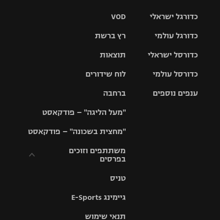
כדורגל ישראלי
VOD
כדורגל עולמי
רץ ברשת
ליגת העל
כדורסל ישראלי
תוצאות
ליגת
ליגה לאומית
האלופות
כדורסל עולמי
לוח שידורים
ליגת ווינר
סל
גביע הטוטו
ענפים נוספים
ברחבה
ליגה
NBA
אירופית
"מעל הליגה" – פודקאסט
ליגה לאומית
ליגיונרים
טניס
יורוליג
ליגה אנגלית
"מחצית בשכונה" – פודקאסט
כדורסל נשים
גביע המדינה
כדוריד
יורוקאפ
ליגה גרמנית
משתתפים וזוכים
בפרסים
מכבי תל
נבחרת
כדורעף
אביב
ישראל
ליגה
טניס
ספרדית
תקנון משתתפים
שחייה
הפועל חולון
מכבי חיפה
וזוכים בפרסים
גיימינג E-Sports
ליגה
איטלקית
ג'ודו
הפועל
בית"ר
תנאי שימוש
תקנון עבור פעילות