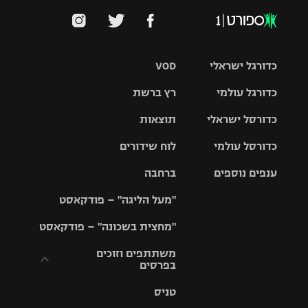
כדורגל ישראלי
VOD
כדורגל עולמי
רץ ברשת
ליגת העל
כדורסל ישראלי
תוצאות
ליגת
ליגה לאומית
האלופות
כדורסל עולמי
לוח שידורים
ליגת ווינר
סל
גביע הטוטו
ענפים נוספים
ברחבה
ליגה
NBA
אירופית
"מעל הליגה" – פודקאסט
ליגה לאומית
ליגיונרים
טניס
יורוליג
ליגה אנגלית
"מחצית בשכונה" – פודקאסט
כדורסל נשים
גביע המדינה
כדוריד
יורוקאפ
ליגה גרמנית
משתתפים וזוכים
בפרסים
מכבי תל
נבחרת
כדורעף
אביב
ישראל
ליגה
טניס
ספרדית
תקנון משתתפים