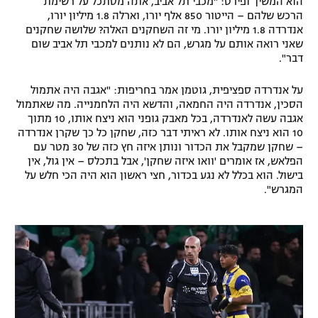
הוא המשיך ופירט: "מכבי תל אביב, אתה מסתכל על רשימת
הרכש שלהם – הייטור 850 אלף יורו, וארלה 1.8 מיליון יורו,
רשיון להקרנה פומבית לבית עסק
אנדרדה 1.8 מיליון יורו. מי זה השחקנים האלה? שלושה שחקנים
שאני רואה אותם על מגרש, הם לא נותנים למכבי תל אביב שום
הצטרפות לחבילת הערוצים
דבר".
לוח דרושים – ג'ובנט
על אנדרדה ספציפית, גוטמן אמר בחריפות: "אגבה היה אתמול
הסכין, אנדרדה היה החמאה, והדשא היה הלחמנייה. מה שאתמול
אגבה עשה לאנדרדה, בכל מאבק גופני הוא ניצח אותו, 10 מתוך
תגיות
10 הוא ניצח אותו. לא ראיתי דבר כזה, שחקן כל כך שקרן אנדרדה
– שחקן שמקבל את הכדור ונותן איזה חץ כזה של 30 מטר עם
המגזין
הפלאש, אז אומרים 'וואו איזה שחקן', אבל בתכלס – אין גול, אין
בישול. הוא בכלל לא נגע בכדור, חצי ראשון הוא היה הכי חלש על
המגרש".