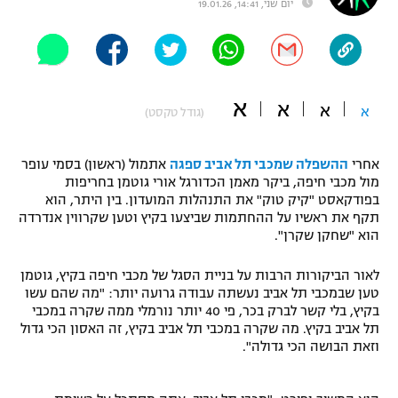
יום שני, 14:41, 19.01.26
"מחצית בשכונה" – פודקאסט
אופניים
ספורט מוטורי
משתתפים וזוכים בפרסים
א
א
א
א
(גודל טקסט)
כדורמים
תקנון משתתפים וזוכים בפרסים
טניס
פוטבול אמריקאי NFL
אחרי
ההשפלה שמכבי תל אביב ספגה
אתמול (ראשון) בסמי עופר
תקנון עבור פעילות אלקטרה
מול מכבי חיפה, ביקר מאמן הכדורגל אורי גוטמן בחריפות
בפודקאסט "קיק טוק" את התנהלות המועדון. בין היתר, הוא
גיימינג E-Sports
בייסבול MLB
תקף את ראשיו על ההחתמות שביצעו בקיץ וטען שקרווין אנדרדה
תקנון עבור פעילות ספורט 1 – "מרלן"
הוא "שחקן שקרן".
ספורט אתגרי ואקסטרים
תנאי שימוש
לאור הביקורות הרבות על בניית הסגל של מכבי חיפה בקיץ, גוטמן
אומנויות לחימה
טען שבמכבי תל אביב נעשתה עבודה גרועה יותר: "מה שהם עשו
בקיץ, בלי קשר לברק בכר, פי 40 יותר נורמלי ממה שקרה במכבי
מדיניות פרטיות
תל אביב בקיץ. מה שקרה במכבי תל אביב בקיץ, זה האסון הכי גדול
גיימינג E-Sports
וזאת הבושה הכי גדולה".
תקנון פעילות ספורט 1