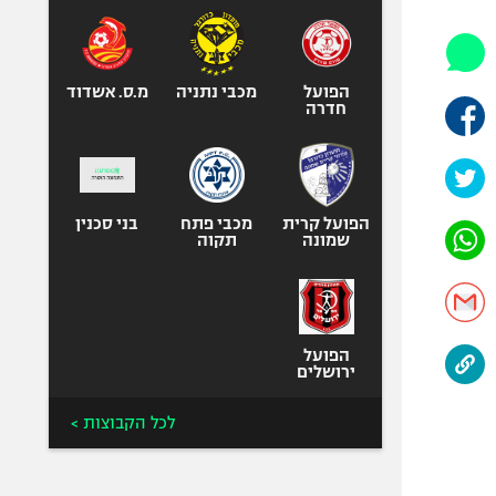
אופניים
ספורט מוטורי
כדורמים
הפועל
מכבי נתניה
מ.ס. אשדוד
חדרה
פוטבול אמריקאי NFL
בייסבול MLB
ספורט אתגרי
ואקסטרים
הפועל קרית
מכבי פתח
בני סכנין
שמונה
תקוה
אומנויות לחימה
גיימינג E-Sports
הפועל
ירושלים
לכל הקבוצות >