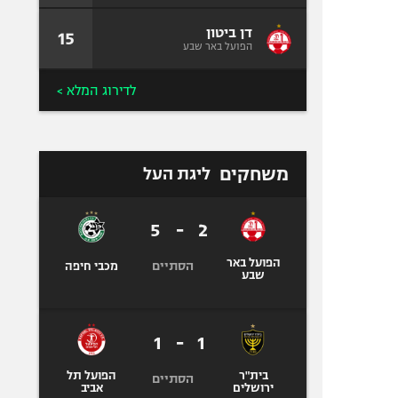
דן ביטון
15
הפועל באר שבע
לדירוג המלא >
משחקים
ליגת העל
5
-
2
הפועל באר
הסתיים
מכבי חיפה
שבע
1
-
1
בית"ר
הפועל תל
הסתיים
ירושלים
אביב