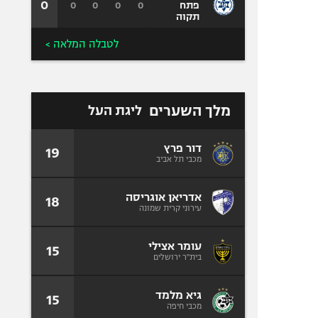
0
0
0
0
0
פתח
תקוה
לטבלה המלאה >
מלך השערים
ליגת העל
דור פרץ
19
מכבי תל אביב
אדריאן אוגריסה
18
עירוני קרית שמונה
עומר אצילי
15
בית"ר ירושלים
גיא מלמד
15
מכבי חיפה