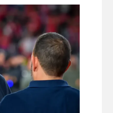
הפועל 
תקנון משתתפים וזוכים בפרסים
הפועל 
תקנון עבור פעילות אלקטרה
הפועל 
תקנון עבור פעילות ספורט 1 – "מרלן"
מכבי נ
טניס
בני יהו
גיימינג E-Sports
תנאי שימוש
מדיניות פרטיות
תקנון פעילות ספורט 1
רשיון להקרנה פומבית לבית עסק
הצטרפות לחבילת הערוצים
לוח דרושים – ג'ובנט
תגיות
המגזין