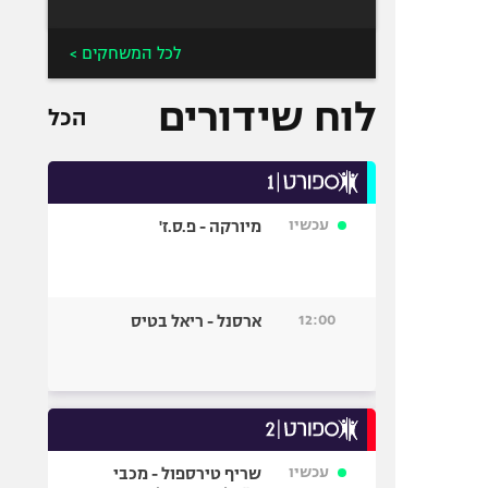
לכל המשחקים >
לוח שידורים
הכל
עכשיו
מיורקה - פ.ס.ז'
12:00
ארסנל - ריאל בטיס
עכשיו
שריף טירספול - מכבי