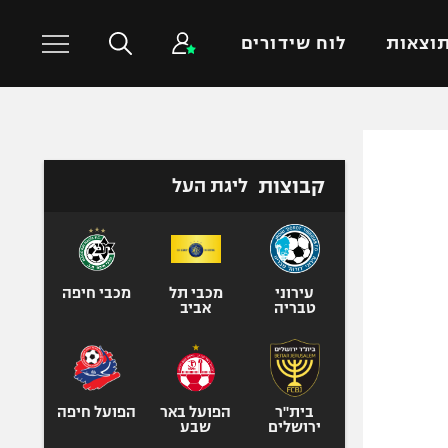
וצאות
לוח שידורים
כדורסל עולמי
ענפים נוספים
קבוצות
ליגת העל
NBA
טניס
יורוליג
כדוריד
יורוקאפ
כדורעף
שחייה
עירוני
מכבי תל
מכבי חיפה
טבריה
אביב
ג'ודו
אגרוף
ספורט אולימפי
UFC
בית"ר
הפועל באר
הפועל חיפה
ירושלים
שבע
היאבקות WWE