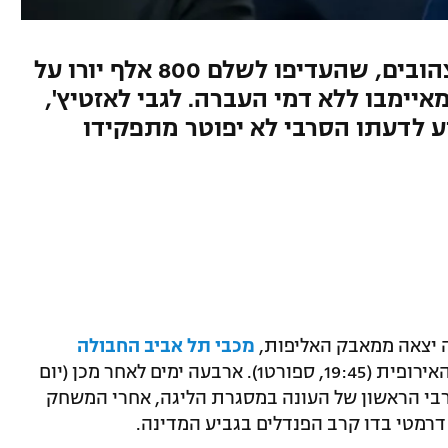
המאמן אורי גוטמן ביקר את הצהובים, שהעדיפו לשלם 800 אלף יורו על
איימבו ללא דמי העברה. לגבי לאזטיץ',
וע לדעתו הסרבי לא יפוטר מתפקידו
ה יצאה ממאבק האליפות,
מכבי תל אביב החבולה
תתארח ביום חמישי אצל פרייבורג בליגה האירופית (19:45, ספורט1). ארבעה ימים לאחר מכן (יום
ביב לדרבי הראשון של העונה במסגרת הליגה, אחרי המשחק
דרמטי בדו קרב הפנדלים בגביע המדינה.