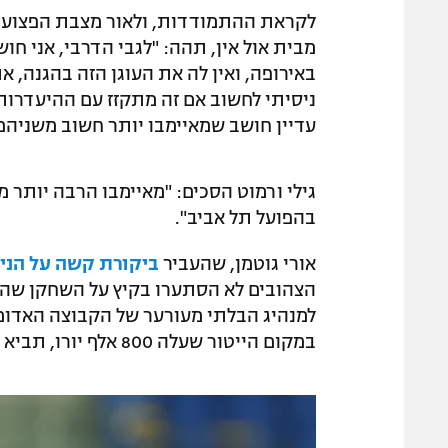
לקראת ההתמודדות, ולאור מצבת הפצועים 
מבית אול אין, תהה: "לגבי הדרבי, אני ח
באירופה, ואין לה את העוגן הזה בהגנה, את
ניסיתי לחשוב אם זה מתקזז עם ההיעדרות
עדיין חושב שמאיימבו יותר חשוב משניהם 
גילי ורמוט הסכים: "מאיימבו הרבה יותר מ
בהפועל תל אביב".
אורי גוטמן, שהעביר
ביקורת קשה על הניה
הצהובים לא הסתערו בקיץ על השחקן שהפ
למנהיג הבלתי מעורער של הקבוצה האדומה
במקום הייטור שעלה 800 אלף יורו, תביא את מאיימבו בלי דמי העברה".