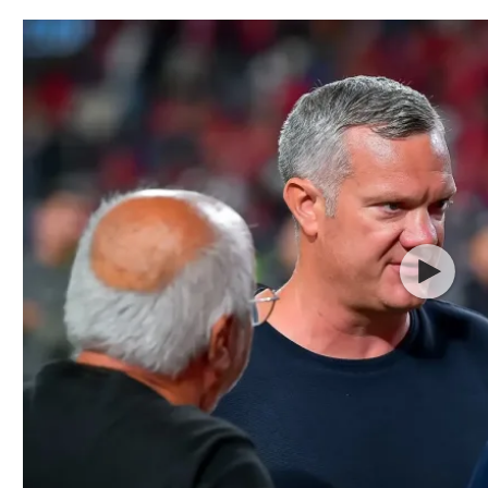
תל אביב
ליגה סינית
חיפה
ליגה ברזילאית
באר שבע
ליגות נוספות
תניה
דה