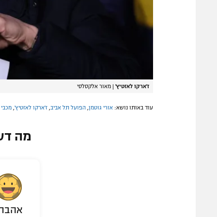
ז'ארקו לאזטיץ'
|
מאור אלקסלסי
עוד באותו נושא:
אורי גוטמן
,
הפועל תל אביב
,
ז'ארקו לאזטיץ'
,
מכבי 
מה דע
אהבת