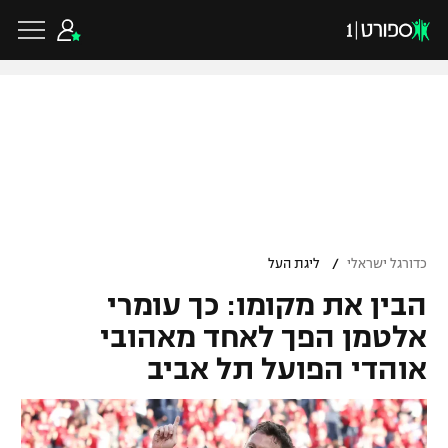
כדורגל ישראלי
ליגת העל
כדורגל עולמי
/
כדורגל ישראלי
ליגת העל
ליגה לאומית
הבין את מקומו: כך עומרי
ליגת האלופות
כדורסל ישראלי
גביע הטוטו
אלטמן הפך לאחד מאהובי
ליגה אירופית
אוהדי הפועל תל אביב
ליגת ווינר סל
ליגיונרים
כדורסל עולמי
ליגה אנגלית
ליגה לאומית
גביע המדינה
NBA
ליגה גרמנית
ענפים נוספים