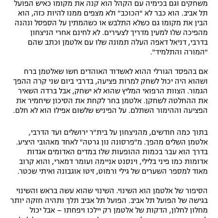
משחקים וגם בכימיה עם הקהל הוא קנה את מקומו כאיש הפועל
תל אביב. הוא כבר לא "הכוכב" ולא מצפים ממנו להיות כזה, הוא
הבין את מקומו גם כשלא התלבש או כשהמתין על הספסל ונהנה
מהפיכה שלו למעין מדריך לצעירים. לא לחינם אחרי הניצחון
בדרבי, דניאל דאפה העלה תמונה שלו עם אלטמן וכתב שהם
"המורה והתלמיד".
אם בהפסד הגורלי ההוא לאשדוד האוהדים חשו שאלטמן ברח
ושהוא היה יכול לשחק למרות פציעה, בדרבי ביום שני קרה ההפך
הגמור. הצוות הרפואי המליץ שהוא לא ישחק, אבל ברדה השאיר
את ההחלטה לשחקן. אלטמן בחר לקחת את הסיכון שיחמיר את
הפציעה וההימור השתלם. על הפיניש שלשום אפילו הוא לא חלם.
בתוך כמה חודשים, מהניצחון על בית"ר ירושלים ועד הדרבי,
אלטמן השלים מהפך. מ"פרסונה נון גרטה" לאחד מאהובי היציע.
בדרך הוא עבר בכמות ההופעות שלו במדים האדומים אגדות
אדומות כמו פיני בלילי, וינסנט אניימה ועומר דמארי, והוא קרוב
מאוד למספר השערים של גילי ורמוט, זיטו אוגבונה ואיתי שכטר.
הסיפור של אלטמן הוא השינוי. השינוי שהוא עשה בראש והשינוי
בגישה של הפועל תל אביב. הפועל תל אביב תלך ותהיה חזקה יותר
מחלון לחלון, הדקות של אלטמן רק יילכו ויפחתו – אבל יכול