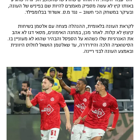
באותו קיץ לא עשה מספיק מאמצים להיות שם בפיניש של העונה,
רשיון להקרנה פומבית לבית עסק
ובעיקר במשחק הכי חשוב – נגד מ.ס. אשדוד בבלומפילד.
הצטרפות לחבילת הערוצים
לקראת העונה בלאומית, ההנהלה פצחה עם אלטמן בשיחות
קיצוץ לא קלות. לאחר מכן, במחנה האימונים, מסאי דגו לא אהב
לוח דרושים – ג'ובנט
את האנרגיות שלו כשהוא על הספסל והבהיר שהוא לא מעוניין בו.
הסיטואציה הלכה והידרדרה, עד שאלטמן הושאל לוולוס היוונית
ובאמצע העונה לבני ריינה.
תגיות
המגזין