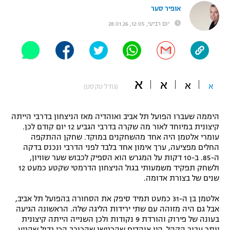
אופיר סער
"מחצית בשכונה" – פודקאסט
אופניים
יום רביעי, 12:05, 28.01.26
ספורט מוטורי
משתתפים וזוכים בפרסים
כדורמים
תקנון משתתפים וזוכים בפרסים
א
טניס
א
א
א
(גודל טקסט)
פוטבול אמריקאי NFL
תקנון עבור פעילות אלקטרה
היממה שעברו הפועל תל אביב ואוהדיה מאז הניצחון בדרבי הייתה
גיימינג E-Sports
בייסבול MLB
קיצונית במיוחד לאור מה שקרה בדרבי הגביע 12 יום קודם לכן.
תקנון עבור פעילות ספורט 1 – "מרלן"
עומרי אלטמן היה אחד מהשחקנים במוקד. שחקן ההתקפה
ספורט אתגרי ואקסטרים
החלים מפציעה, ערך אימון אחד בלבד לפני הדרבי ונכנס בדקה
תנאי שימוש
ה-85. ב-10 דקות על המגרש הוא הספיק לכבוש שער שוויון,
ולשחק תפקיד משמעותי בגול הניצחון הדרמטי שקטע כמעט 12
אומנויות לחימה
שנים של בצורת אדומה.
מדיניות פרטיות
גיימינג E-Sports
אלטמן בן ה-31 כמעט תמיד סיפק את הסחורה בהפועל תל אביב,
אבל גם היה מזוהה עם שתי ירידות הליגה שלה. הראשונה הגיעה
תקנון פעילות ספורט 1
בעונה של פירוק והורדת 9 נקודות ולכן השנייה הייתה קיצונית
יותר עבור הקהל. היו אוהדים שהרגישו שהכוכב הכי גדול שהגיע