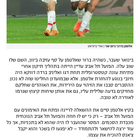
אלטמן בדרבי ביום שני
|
אודי ציטיאט
בינואר שעבר, כשהיה ברור שאלטמן על סף עזיבה ביוון, השם שלו
שוב עלה. הפועל תל אביב עדיין הייתה בתהליך תיקון אחרי
פתיחת עונה קטסטרופלית תחת דגו ואליניב ברדה דווקא היה
חיובי בנוגע להחזרת אלטמן. אלא שבמועדון החליטו שזה לא נכון.
ההסברים סבבו את הזיהוי עם הירידות, את האוהדים שחלקם
מחזיקים בדעה שלילית עליו, גם את אותן שיחות קיצוץ שגרמו
לאווירה לא טובה.
בקיץ אלטמן סיים את ההשאלה לריינה ופתח את האימונים עם
הפועל תל אביב – רק כי יש לו חוזה והפועל תל אביב הנוכחית
מכבדת הסכמים. המסר שהועבר לו היה שהוא לא בתכניות, אך כל
עוד ירצה להישאר ולהתמודד – לא יפגעו לו בשכר והוא יקבל
צ'אנס להוכיח את עצמו.