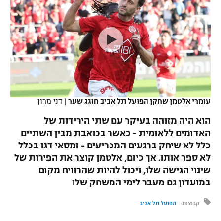
כדורסל נשים
נבחרת ישראל
יורוליג
ליגה ספרדית
טניס
VOD
מכבי תל אביב
מכבי חיפה
יורוקאפ
ליגה איטלקית
כדוריד
הפועל חולון
בית"ר ירושלים
רץ ברשת
ליגה צרפתית
כדורעף
הפועל ירושלים
מכבי תל אביב
ליגה הולנדית
שחייה
תוצאות
עומרי אלטמן שחקן הפועל תל אביב חוגג שער
|
דני מרון
דני אבדיה
הפועל תל אביב
ליגה טורקית
הוא היה מזוהה בעיקר עם שתי הירידות של
ג'ודו
הפועל חיפה
האדומים ללאומית - כאשר בכואבת מבין השתיים
לוח שידורים
ליגה סינית
כלל לא שיחק ברגעים המכריעים - ומסאי דגו בכלל
אגרוף
הפועל באר שבע
לא ספר אותו. אך כיום, אלטמן קוצר את הפירות של
ליגה ברזילאית
ברחבה
שינוי הגישה שלו, ויכול להיות שהרוויח מקום
ספורט אולימפי
מכבי נתניה
במועדון גם מעבר לימי המשחק שלו
ליגות נוספות
UFC
"מעל הליגה" – פודקאסט
בני יהודה
קבוצות:
הפועל תל אביב
היאבקות WWE