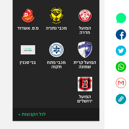
היאבקות WWE
אופניים
ספורט מוטורי
כדורמים
הפועל
מכבי נתניה
מ.ס. אשדוד
חדרה
פוטבול אמריקאי NFL
בייסבול MLB
ספורט אתגרי
ואקסטרים
הפועל קרית
מכבי פתח
בני סכנין
שמונה
תקוה
אומנויות לחימה
גיימינג E-Sports
הפועל
ירושלים
לכל הקבוצות >