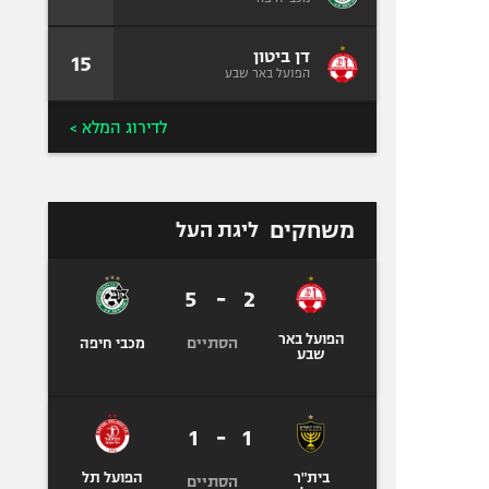
דן ביטון
15
הפועל באר שבע
לדירוג המלא >
משחקים
ליגת העל
5
-
2
הפועל באר
הסתיים
מכבי חיפה
שבע
1
-
1
בית"ר
הפועל תל
הסתיים