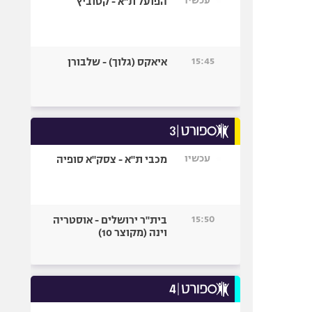
עכשיו
הפועל ת"א - קטוביץ
15:45
איאקס (גלוך) - שלבורן
עכשיו
מכבי ת"א - צסק"א סופיה
15:50
בית"ר ירושלים - אוסטריה
וינה (מקוצר 10)