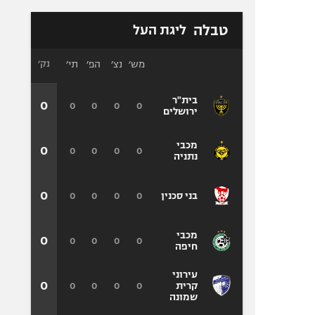
טבלה
ליגת העל
מש׳
נצ׳
הפ׳
תי׳
נק׳
בית"ר
0
0
0
0
0
ירושלים
מכבי
0
0
0
0
0
נתניה
0
0
0
0
0
בני סכנין
מכבי
0
0
0
0
0
חיפה
עירוני
0
0
0
0
0
קרית
שמונה