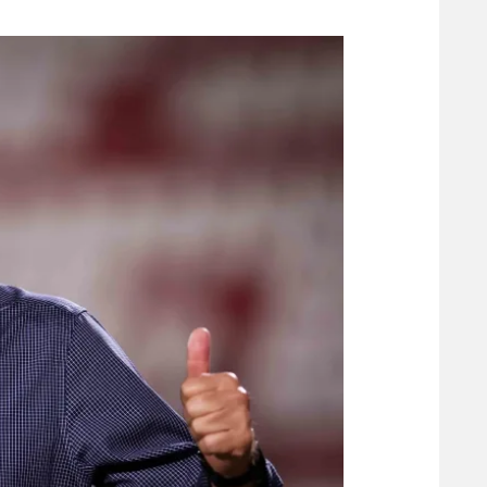
משתתפים וזוכים בפרסים
מכבי ת
הפועל 
תקנון משתתפים וזוכים בפרסים
הפועל 
תקנון עבור פעילות אלקטרה
הפועל 
תקנון עבור פעילות ספורט 1 – "מרלן"
מכבי נ
טניס
בני יהו
גיימינג E-Sports
תנאי שימוש
מדיניות פרטיות
תקנון פעילות ספורט 1
רשיון להקרנה פומבית לבית עסק
הצטרפות לחבילת הערוצים
לוח דרושים – ג'ובנט
תגיות