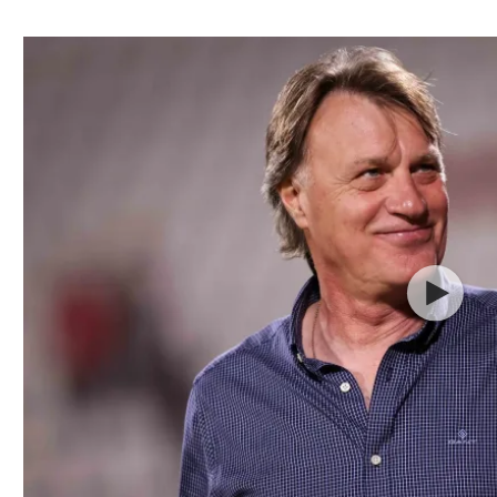
ל אביב
ליגה טורקית
תל אביב
ליגה סינית
חיפה
ליגה ברזילאית
באר שבע
ליגות נוספות
תניה
דה