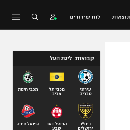
וצאות
לוח שידורים
כדורסל עולמי
ענפים נוספים
קבוצות
ליגת העל
NBA
טניס
יורוליג
כדוריד
יורוקאפ
כדורעף
שחייה
עירוני
מכבי תל
מכבי חיפה
טבריה
אביב
ג'ודו
אגרוף
ספורט אולימפי
UFC
בית"ר
הפועל באר
הפועל חיפה
ירושלים
שבע