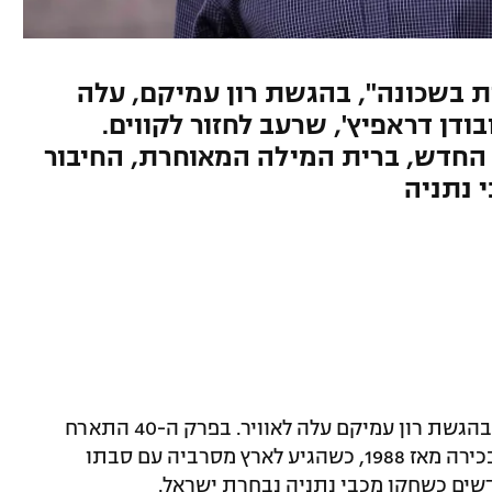
ל ספורט1, "מחצית בשכונה", בהגשת רון עמיקם, עלה
4 התארח סלובודן דראפיץ', שרעב לחזור לקווים.
 החדש, ברית המילה המאוחרת, החיבור
 נתניה
הפודקאסט של ספורט1 "מחצית בשכונה" בהגשת רון עמיקם עלה לאוויר. בפרק ה-40 התארח
סלובודן דראפיץ', ששיחק ומאמן בליגה הבכירה מאז 1988, כשהגיע לארץ מסרביה עם סבתו
שים כשחקן מכבי נתניה נבחרת ישראל.