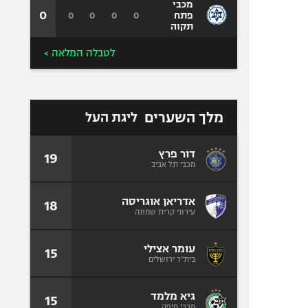
מכבי
0
0
0
0
0
פתח
תקוה
לטבלה המלאה >
מלך השערים
ליגת העל
דור פרץ
19
מכבי תל אביב
אדריאן אוגריסה
18
עירוני קרית שמונה
עומר אצילי
15
בית"ר ירושלים
גיא מלמד
15
מכבי חיפה