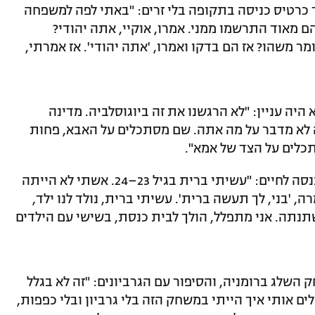
כרטיס כניסה בתקופה בלי זרים: "באתי לפה למשפחה
 מאוד התרשמו ממני. אמרו, אוקיי, אתה יהודי?
מר משהו? אז הם בדקו ואמרו, 'אתה יהודי'. אז אמרתי,
היה עניין: "לא הרגשנו את זה ביוגוסלביה. מדינה
 לא מדבר על מה אתה. שם מסתכלים על האבא, פחות
כלים על הצד של אמא".
על ברית המילה בגיל מאוחר והאמונה שנכנסה לחיים: "עשיתי ברית בגיל 23–24. אשתי לא הייתה
, 'בני, לך תעשה ברית'. עשיתי ברית, נולד לנו ילד,
תנתה. אני מתפלל, הולך לבית כנסת, בשישי עם הילדים
שלג ברומניה, והסיפור עם הגרביונים: "זה לא בגלל
לים אותי איך הייתי במשחק הזה בלי גרביון ובלי כפפות,