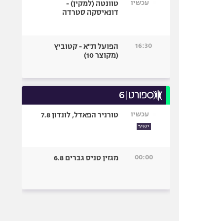
עכשיו
טוונטה (למקין) -
דונאיסקה סטרדה
16:30
הפועל ת"א - קטוביץ
(מקוצר 10)
עכשיו
טורניר הפאדל, לונדון 7.8
ישיר
00:00
מגזין טניס גברים 6.8