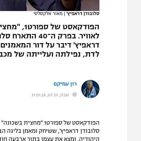
המגזין
סלובודן דראפיץ'
|
מאור אלקסלסי
הפודקאסט ש
לאוויר. בפרק ה־0
דראפיץ' דיבר על דור המאמנים
לדת, נפילתה ועלייתה של מכבי
רון עמיקם
שבת, 07:01, 31.01.26
היהודיה, ומצא את עצמו בתוך ארבעה חוד