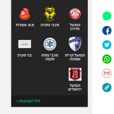
היאבקות WWE
אופניים
ספורט מוטורי
כדורמים
הפועל
מכבי נתניה
מ.ס. אשדוד
חדרה
פוטבול אמריקאי NFL
בייסבול MLB
ספורט אתגרי
ואקסטרים
הפועל קרית
מכבי פתח
בני סכנין
שמונה
תקוה
אומנויות לחימה
גיימינג E-Sports
הפועל
ירושלים
לכל הקבוצות >