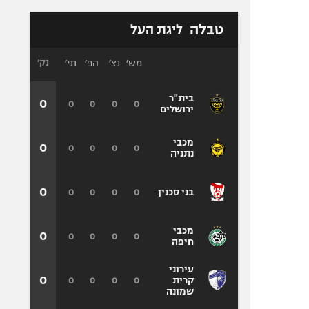
טבלה
ליגת העל
מש׳
נצ׳
הפ׳
תי׳
נק׳
בית"ר
0
0
0
0
0
ירושלים
מכבי
0
0
0
0
0
נתניה
0
0
0
0
0
בני סכנין
מכבי
0
0
0
0
0
חיפה
עירוני
0
0
0
0
0
קרית
שמונה