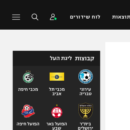
וצאות
לוח שידורים
כדורסל עולמי
ענפים נוספים
קבוצות
ליגת העל
NBA
טניס
יורוליג
כדוריד
יורוקאפ
כדורעף
שחייה
עירוני
מכבי תל
מכבי חיפה
טבריה
אביב
ג'ודו
אגרוף
ספורט אולימפי
UFC
בית"ר
הפועל באר
הפועל חיפה
ירושלים
שבע