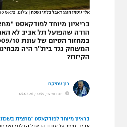
המגזין
אלי גוטמן חוגג דאבל בלתי נשכח
|
צילום: פלאש 90, מעריב
הודה שהפועל תל אביב לא האמ
המשחק נגד בית"ר היה מבחינת 
הקיזוז?
רון עמיקם
יום חמישי, 14:59, 05.02.26
בראיון מיוחד לפודקאסט "מחצית בשכונה