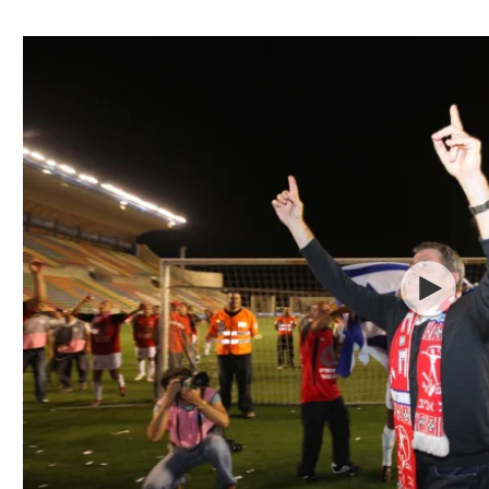
ל אביב
ליגה טורקית
תל אביב
ליגה סינית
חיפה
ליגה ברזילאית
באר שבע
ליגות נוספות
תניה
דה