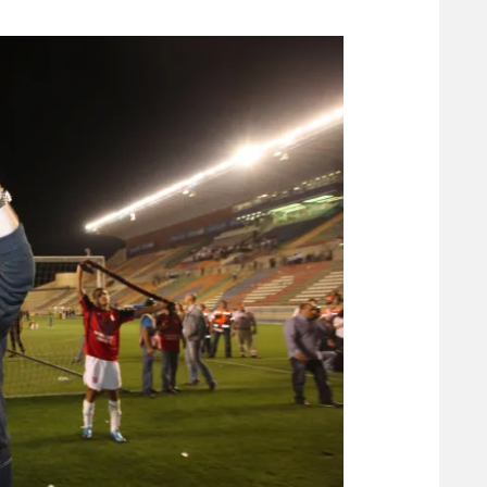
משתתפים וזוכים בפרסים
מכבי ת
הפועל 
תקנון משתתפים וזוכים בפרסים
הפועל 
תקנון עבור פעילות אלקטרה
הפועל 
תקנון עבור פעילות ספורט 1 – "מרלן"
מכבי נ
טניס
בני יהו
גיימינג E-Sports
תנאי שימוש
מדיניות פרטיות
תקנון פעילות ספורט 1
רשיון להקרנה פומבית לבית עסק
הצטרפות לחבילת הערוצים
לוח דרושים – ג'ובנט
תגיות