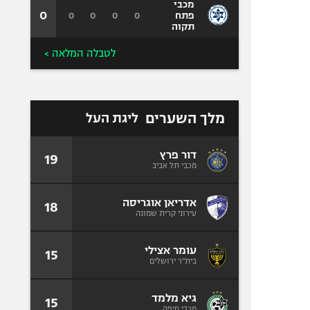
מכבי
0
0
0
0
0
פתח
תקוה
לטבלה המלאה >
מלך השערים
ליגת העל
דור פרץ
19
מכבי תל אביב
אדריאן אוגריסה
18
עירוני קרית שמונה
עומר אצילי
15
בית"ר ירושלים
גיא מלמד
15
מכבי חיפה