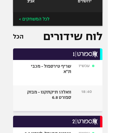
ירושלים
אביב
לכל המשחקים >
לוח שידורים
הכל
עכשיו
שריף טירספול - מכבי
ת"א
18:40
וואלה! תיקתקנו - מבזק
ספורט 6.8