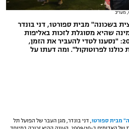
בריאיון מיוחד לפודקאסט "מחצית בשכונה" מבית ספורט1, דני בונדר
ינה שהיא מסוגלת לזכות באליפות
במחזור הסיום של עונת 2009/10: "נסענו לטדי להעביר את הזמן,
כולנו לפרוטוקול". ומה דעתו על
" מבית ספורט1
, דני בונדר, מגן העבר של הפועל תל
אביב, סיפר על עונת הדאבל הבלתי נשכחת של האדומים ב-2009/10. העונה ההיא זכורה במיוחד