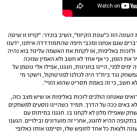
ונה הזו כ"עונת הקיזוז", השיב בונדר: "קזיזו זו שיטה
דברים שגם אנחנו ומכבי חיפה שהתמודדדה איתנו, ידענו
 ולזכות באליפות, אז לקחת את האשמה עלינו? בוא נהיה
ר את הזמן, כי אף אחד לא חשב ולא האמין שנזכה
ימים לפני, היינו בחגיגות, חגגנו, אפילו אלי גוטמן על
שחק נגד בית"ר היה לכולנו לפורטוקול, וישקר מי
א חשב, כי זה באמת תסריט שהוא הזוי".
 רואים שאנחנו הולכים לזכות באליפות או שיש מצב כזה,
 ולא באים ככה על הדרך. תמיד כשהיינו נוסעים למשחקים
שחק שאפילו מלון לא לקחנו בו. חגגנו במיתוס עם
תקופה ההיא לחגוג, אחרי זה מועדונים ובילויים. הגענו
נה ולצאת כל אחד לחופש שלו, וסיימנו אותו כאלופי