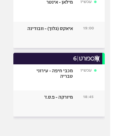
עכשיו
מילאן - אינטר
19:00
איאקס (גלוך) - וובודינה
עכשיו
מכבי חיפה - עירוני
טבריה
18:45
מיורקה - פ.ס.ז'