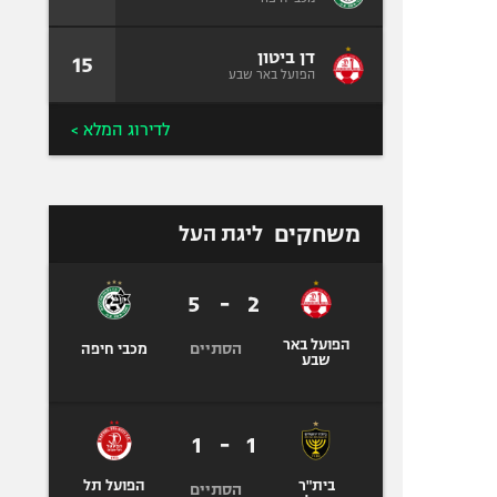
דן ביטון
15
הפועל באר שבע
לדירוג המלא >
משחקים
ליגת העל
5
-
2
הפועל באר
הסתיים
מכבי חיפה
שבע
1
-
1
בית"ר
הפועל תל
הסתיים