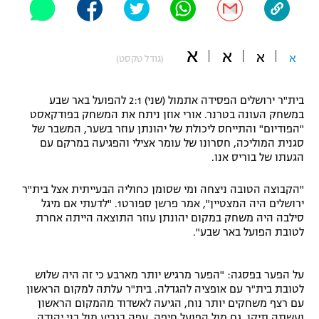
"מחצית בשכונה" – פודקאסט
אופניים
א
א
א
א
(גודל טקסט)
ספורט מוטורי
משתתפים וזוכים בפרסים
כדורמים
בית"ר ירושלים הפסידה אתמול (שני) 2:1 להפועל באר שבע
תקנון משתתפים וזוכים בפרסים
טניס
במשחק העונה בטרנר. אורי אוזן ניתח את המשחק בפודקאסט
"הפודיום" והתייחס ליכולת של יהונתן עוזר בשער, המשבר של
פוטבול אמריקאי NFL
תקנון עבור פעילות אלקטרה
סגנית המוליכה, חסרונו של עומר אצילי והפגיעה במרקם עם
הגעתו של בוריס אנו.
גיימינג E-Sports
בייסבול MLB
תקנון עבור פעילות ספורט 1 – "מרלן"
"הקבוצה הטובה ניצחה ומי שסומן כחוליה הבעייתית אצל בית"ר
ספורט אתגרי ואקסטרים
ירושלים היה המצטיין", אמר פרשן ספורט1. "לדעתי אם מיגל
תנאי שימוש
סילבה היה משחק במקום יהונתן עוזר התוצאה הייתה אחרת
לטובת הפועל באר שבע".
אומנויות לחימה
מדיניות פרטיות
גיימינג E-Sports
על הפער בפסגה: "הפער מרגיש יותר מארבע כי זה היה שלוש
לטובת בית"ר עם אופציה להגדלה. בית"ר עלתה למקום הראשון
תקנון פעילות ספורט 1
עם רצף משחקים יותר נוח, הגיעה לאשדוד מהמקום הראשון
ועשתה תיקו, גם מול הפועל חיפה, עפה בגביע מול בני יהודה