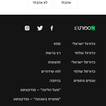
אהבתי
לא אהבתי
כדורגל ישראלי
VOD
כדורגל עולמי
רץ ברשת
ליגת העל
כדורסל ישראלי
תוצאות
ליגת
ליגה לאומית
האלופות
כדורסל עולמי
לוח שידורים
ליגת ווינר
סל
גביע הטוטו
ענפים נוספים
ברחבה
ליגה
NBA
אירופית
"מעל הליגה" – פודקאסט
ליגה לאומית
ליגיונרים
טניס
יורוליג
ליגה אנגלית
"מחצית בשכונה" – פודקאסט
כדורסל נשים
גביע המדינה
כדוריד