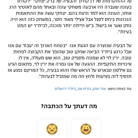
על ההתקדמות של רן קוז'וך והבעיה של ברק יצחקי: "לקוז'וך
בעונה שעברה היו ארבעה משחקי עונה ובאחד מהם לאזטיץ' הרג
אותו, העונה הוא למד וניצח בהם. יצחקי עשה את ההתאמות
הנכונות ביחס לסגל אבל אצילי מאוד חסר, במשחק כזה הוא היה
נותן שער או בישול. ב"ש הייתה יותר מוכנה, לבית"ר יש המון
בעיות".
על הבעיה שנוצרה עם הגעת אנו: "בטווח הארוך זה יעבוד עם אנו
אבל כרגע בית"ר הביאה שחקן טוב שהופך את הקבוצה לפחות
טובה. ירין לוי לא שמונה מספיק טוב, הוא שש מעולה, אין לו
איכויות התקפיות. ההגעה של אנו גמרה את ירין לוי, פתאום הגיע
גם אילסון טבארש על הראש שלו והוא בבעיה, כל המרקם נפגע אז
תוסיף לזה פציעות ולחץ וזה מה שמוביל לבעיות".
עוד באותו נושא:
אורי אוזן
,
בוריס אנו
,
בית"ר ירושלים
מה דעתך על הכתבה?