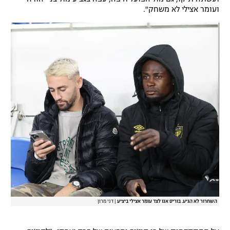
ועומר אצילי לא משחק".
רשיון להקרנה פומבית לבית עסק
הצטרפות לחבילת הערוצים
לוח דרושים – ג'ובנט
תגיות
המגזין
השחרור לא הגיע. בוריס אנו לצד עומר אצילי ביציע
|
דני מרון