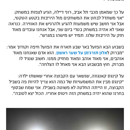
רשיון להקרנה פומבית לבית עסק
על כך שמאמן מכבי תל אביב, רוני דיילה, הגיע לצפות במשחק:
"אני משתדל לבחון את המשחקים מול היריבות בקטע הטקטי,
הצטרפות לחבילת הערוצים
אבל אני חושב שיש משמעות להגיע ולהרגיש את האווירה. כנראה
שאני לא אהיה במשחק בטדי ביום שני, אבל אנחנו עובדים מאוד
לוח דרושים – ג'ובנט
חזק על היריבות שלנו. תמיד יש מישהו במגרש".
בשבוע הבא הפועל באר שבע תארח את הפועל חיפה וקוז'וך אמר:
תגיות
"מברוק ל
אלון תורג'מן על שער ראשון
. הוא אדם שאנחנו מאוד
אוהבים, אני מאוד אוהב ומאוד מחזיק ממנו. חשוב שנגיד לו
המגזין
מברוק. חוץ מבשבוע הבא אני מאחל לו הצלחה".
על קינגס קאנגווה, שנשאר עם הקבוצה אחרי שאשתו ילדה:
"קינגס מבין את המשמעויות של כמה הוא צריך להיות פה בשביל
הקבוצה, זו הייתה החלטה לא פשוטה בשבילו. אני שמח שבסוף
בחרנו שהוא יהיה במשחק הזה ויטוס אחריו. הכול יצא לטובה".