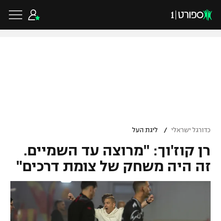
כדורגל ישראלי
ליגת העל
כדורגל עולמי
/
כדורגל ישראלי
ליגת העל
ליגה לאומית
רן קוז'וך: "מרוצה עד השמיים.
ליגת האלופות
כדורסל ישראלי
גביע הטוטו
זה היה משחק של צומת דרכים"
ליגה אירופית
ליגת ווינר סל
ליגיונרים
כדורסל עולמי
ליגה אנגלית
ליגה לאומית
גביע המדינה
NBA
ליגה גרמנית
ענפים נוספים