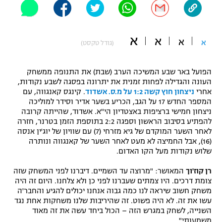
"מחצית בשכונה" – פודקאסט
אופניים
א
א
א
א
(גודל טקסט)
ספורט מוטורי
משתתפים וזוכים בפרסים
כדורמים
הפועל באר שבע המשיכה הערב (שבת) את התנופה ממשחק
תקנון משתתפים וזוכים בפרסים
טניס
העונה והגדילה לפחות זמנית את יתרונה בפסגה לשבע נקודות,
פוטבול אמריקאי NFL
אחרי
ניצחון חוץ קשה 1:2 על מ.ס. אשדוד
. קינגס קאנגווה, עם
תקנון עבור פעילות אלקטרה
המספר החדש 17 על הגב, הכריע בשער אדיר וסידר למוליכה
ניצחון חמישי ברציפות באצטדיון הי"א. אשדוד, שהייתה קרובה
גיימינג E-Sports
בייסבול MLB
להפתיע בסיבוב הראשון וספגה 2:2 בתוספת הזמן בטרנר, חזרה
תקנון עבור פעילות ספורט 1 – "מרלן"
לאחר השער המוקדם של גיא מזרחי (7) עם שוויון של יוג'ין אנסה
ספורט אתגרי ואקסטרים
(16), אבל החמיצה לא מעט לאחר השער של קאנגווה ונותרה
תנאי שימוש
שלוש נקודות מעל הקו האדום.
אומנויות לחימה
רן קוז'וך
המאושר: "מרוצה עד השמיים. דיברנו לפני המשחק שזה
מדיניות פרטיות
צומת דרכים. היו צמתים שעברנו לפני כן ולא צלחנו. היום זה היה
גיימינג E-Sports
משחק חשוב שיראה לנו כמה גבוה אנחנו יכולים להגיע והחבר'ה
עשו את זה. לא היה פשוט. זה שהיריבות שלנו משחקות אחת נגד
תקנון פעילות ספורט 1
השנייה, לשחק במגרש הזה – הכול ביחד עשה את זה מאוד
משמעותי".