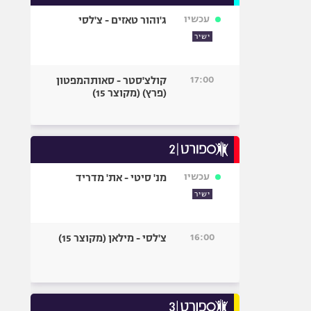
עכשיו
ג'והור טאזים - צ'לסי
ישיר
17:00
קולצ'סטר - סאותהמפטון
(פרץ) (מקוצר 15)
עכשיו
מנ' סיטי - את' מדריד
ישיר
16:00
צ'לסי - מילאן (מקוצר 15)