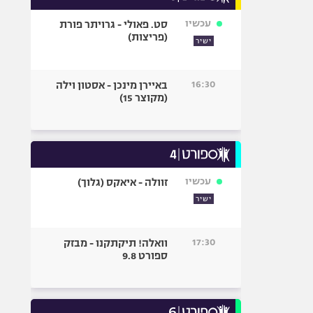
עכשיו
סט. פאולי - גרויתר פורת
(פריצות)
ישיר
16:30
באיירן מינכן - אסטון וילה
(מקוצר 15)
עכשיו
זוולה - איאקס (גלוך)
ישיר
17:30
וואלה! תיקתקנו - מבזק
ספורט 9.8