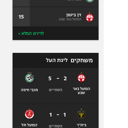
דן ביטון
15
הפועל באר שבע
לדירוג המלא >
משחקים
ליגת העל
5
-
2
הפועל באר
הסתיים
מכבי חיפה
שבע
1
-
1
בית"ר
הפועל תל
הסתיים