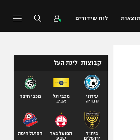
וצאות
לוח שידורים
כדורסל עולמי
ענפים נוספים
קבוצות
ליגת העל
NBA
טניס
יורוליג
כדוריד
יורוקאפ
כדורעף
שחייה
עירוני
מכבי תל
מכבי חיפה
טבריה
אביב
ג'ודו
אגרוף
ספורט אולימפי
UFC
בית"ר
הפועל באר
הפועל חיפה
ירושלים
שבע