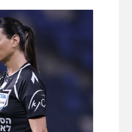
משתתפים וזוכים בפרסים
מכבי ת
הפועל 
תקנון משתתפים וזוכים בפרסים
הפועל 
תקנון עבור פעילות אלקטרה
הפועל 
תקנון עבור פעילות ספורט 1 – "מרלן"
מכבי נ
טניס
בני יהו
גיימינג E-Sports
תנאי שימוש
מדיניות פרטיות
תקנון פעילות ספורט 1
רשיון להקרנה פומבית לבית עסק
הצטרפות לחבילת הערוצים
לוח דרושים – ג'ובנט
תגיות