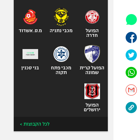
היאבקות WWE
אופניים
ספורט מוטורי
כדורמים
הפועל
מכבי נתניה
מ.ס. אשדוד
חדרה
פוטבול אמריקאי NFL
בייסבול MLB
ספורט אתגרי
ואקסטרים
הפועל קרית
מכבי פתח
בני סכנין
שמונה
תקוה
אומנויות לחימה
גיימינג E-Sports
הפועל
ירושלים
לכל הקבוצות >