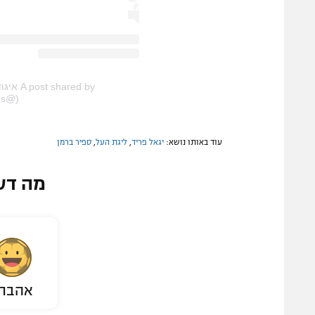
red by
(@israel.football.referees)
עוד באותו נושא:
יגאל פריד
,
ליגת העל
,
ספיר ברמן
מה דע
אהבת