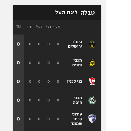
טבלה
ליגת העל
מש׳
נצ׳
הפ׳
תי׳
נק׳
בית"ר
0
0
0
0
0
ירושלים
מכבי
0
0
0
0
0
נתניה
0
0
0
0
0
בני סכנין
מכבי
0
0
0
0
0
חיפה
עירוני
0
0
0
0
0
קרית
שמונה