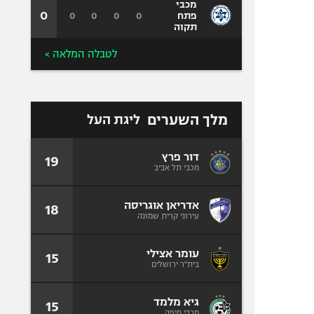
מכבי
0
0
0
0
0
פתח
תקוה
לטבלה המלאה >
מלך השערים
ליגת העל
דור פרץ
19
מכבי תל אביב
אדריאן אוגריסה
18
עירוני קרית שמונה
עומר אצילי
15
בית"ר ירושלים
גיא מלמד
15
מכבי חיפה