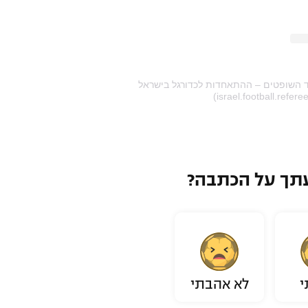
A post sha איגוד השופטים – ההתאחדות לכדורגל בישראל
תך על הכתבה?
י
לא אהבתי