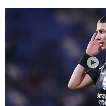
ל אביב
ליגה טורקית
תל אביב
ליגה סינית
חיפה
ליגה ברזילאית
באר שבע
ליגות נוספות
תניה
דה