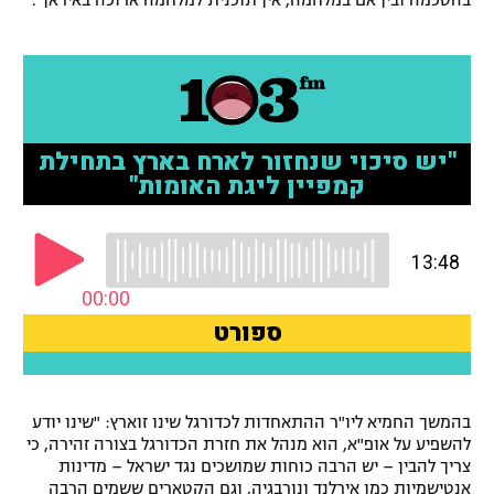
בהסכמה ובין אם במלחמה, אין תוכנית למלחמה ארוכה באיראן".
רשיון להקרנה פומבית לבית עסק
הצטרפות לחבילת הערוצים
לוח דרושים – ג'ובנט
תגיות
המגזין
בהמשך החמיא ליו"ר ההתאחדות לכדורגל שינו זוארץ: "שינו יודע
להשפיע על אופ"א, הוא מנהל את חזרת הכדורגל בצורה זהירה, כי
צריך להבין – יש הרבה כוחות שמושכים נגד ישראל – מדינות
אנטישמיות כמו אירלנד ונורבגיה, וגם הקטארים ששמים הרבה