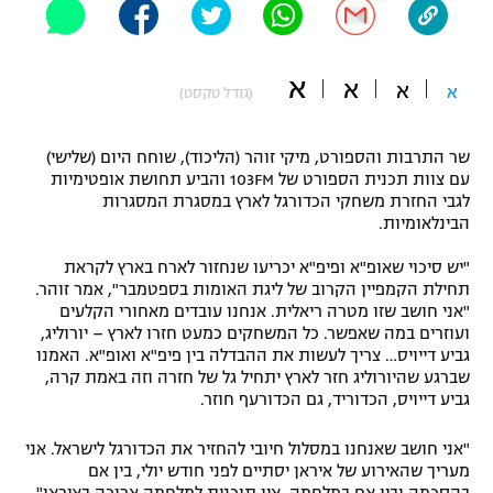
"מחצית בשכונה" – פודקאסט
אופניים
א
א
א
א
(גודל טקסט)
ספורט מוטורי
משתתפים וזוכים בפרסים
כדורמים
שר התרבות והספורט, מיקי זוהר (הליכוד), שוחח היום (שלישי)
תקנון משתתפים וזוכים בפרסים
טניס
עם צוות תכנית הספורט של 103FM והביע תחושת אופטימיות
לגבי החזרת משחקי הכדורגל לארץ במסגרת המסגרות
פוטבול אמריקאי NFL
תקנון עבור פעילות אלקטרה
הבינלאומיות.
גיימינג E-Sports
בייסבול MLB
"יש סיכוי שאופ"א ופיפ"א יכריעו שנחזור לארח בארץ לקראת
תקנון עבור פעילות ספורט 1 – "מרלן"
תחילת הקמפיין הקרוב של ליגת האומות בספטמבר", אמר זוהר.
ספורט אתגרי ואקסטרים
"אני חושב שזו מטרה ריאלית. אנחנו עובדים מאחורי הקלעים
תנאי שימוש
ועוזרים במה שאפשר. כל המשחקים כמעט חזרו לארץ – יורוליג,
גביע דייויס… צריך לעשות את ההבדלה בין פיפ"א ואופ"א. האמנו
אומנויות לחימה
שברגע שהיורוליג חזר לארץ יתחיל גל של חזרה וזה באמת קרה,
גביע דייויס, הכדוריד, גם הכדורעף חוזר.
מדיניות פרטיות
גיימינג E-Sports
"אני חושב שאנחנו במסלול חיובי להחזיר את הכדורגל לישראל. אני
תקנון פעילות ספורט 1
מעריך שהאירוע של איראן יסתיים לפני חודש יולי, בין אם