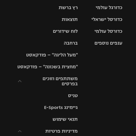
כדורגל עולמי
רץ ברשת
ליגת העל
כדורסל ישראלי
תוצאות
ליגת
ליגה לאומית
האלופות
כדורסל עולמי
לוח שידורים
ליגת ווינר
סל
גביע הטוטו
ענפים נוספים
ברחבה
ליגה
NBA
אירופית
"מעל הליגה" – פודקאסט
ליגה לאומית
ליגיונרים
טניס
יורוליג
ליגה אנגלית
"מחצית בשכונה" – פודקאסט
כדורסל נשים
גביע המדינה
כדוריד
יורוקאפ
ליגה גרמנית
משתתפים וזוכים
בפרסים
מכבי תל
נבחרת
כדורעף
אביב
ישראל
ליגה
טניס
ספרדית
תקנון משתתפים
שחייה
הפועל חולון
מכבי חיפה
וזוכים בפרסים
גיימינג E-Sports
ליגה
איטלקית
ג'ודו
הפועל
בית"ר
תנאי שימוש
תקנון עבור פעילות
ירושלים
ירושלים
אלקטרה
מדיניות פרטיות
ליגה
אגרוף