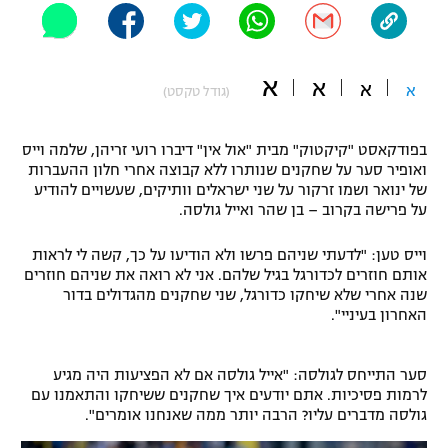
"מחצית בשכונה" – פודקאסט
אופניים
א
א
א
ספורט מוטורי
א
משתתפים וזוכים בפרסים
(גודל טקסט)
כדורמים
בפודקאסט "קיקטוק" מבית "אול אין" דיברו רועי זריהן, שלמה וייס
תקנון משתתפים וזוכים בפרסים
טניס
ואופיר סער על שחקנים שנותרו ללא קבוצה אחרי חלון ההעברות
פוטבול אמריקאי NFL
של ינואר ושמו זרקור על שני ישראלים וותיקים, שעשויים להודיע
תקנון עבור פעילות אלקטרה
על פרישה בקרוב – בן שהר ואייל גולסה.
גיימינג E-Sports
בייסבול MLB
תקנון עבור פעילות ספורט 1 – "מרלן"
וייס טען: "לדעתי שניהם פרשו ולא הודיעו על כך, קשה לי לראות
אותם חוזרים לכדורגל בגיל שלהם. אני לא רואה את שניהם חוזרים
ספורט אתגרי ואקסטרים
שנה אחרי שלא שיחקו כדורגל, שני שחקנים מהגדולים בדור
תנאי שימוש
האחרון בעיניי".
אומנויות לחימה
מדיניות פרטיות
סער התייחס לגולסה: "אייל גולסה אם לא הפציעות היה מגיע
גיימינג E-Sports
לרמות פסיכיות. אתם יודעים איך שחקנים ששיחקו והתאמנו עם
גולסה מדברים עליו? הרבה יותר ממה שאנחנו אומרים".
תקנון פעילות ספורט 1