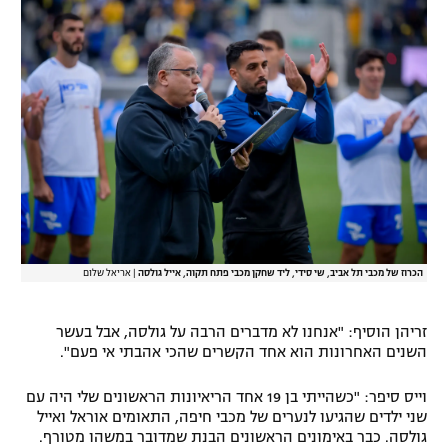
רשיון להקרנה פומבית לבית עסק
הצטרפות לחבילת הערוצים
לוח דרושים – ג'ובנט
תגיות
המגזין
הכרוז של מכבי תל אביב, שי סידי, ליד שחקן מכבי פתח תקוה, אייל גולסה
|
אריאל שלום
זריהן הוסיף: "אנחנו לא מדברים הרבה על גולסה, אבל בעשר
השנים האחרונות הוא אחד הקשרים שהכי אהבתי אי פעם".
וייס סיפר: "כשהייתי בן 19 אחד הריאיונות הראשונים שלי היה עם
שני ילדים שהגיעו לנערים של מכבי חיפה, התאומים אוראל ואייל
גולסה. כבר באימונים הראשונים הבנת שמדובר במשהו מטורף.