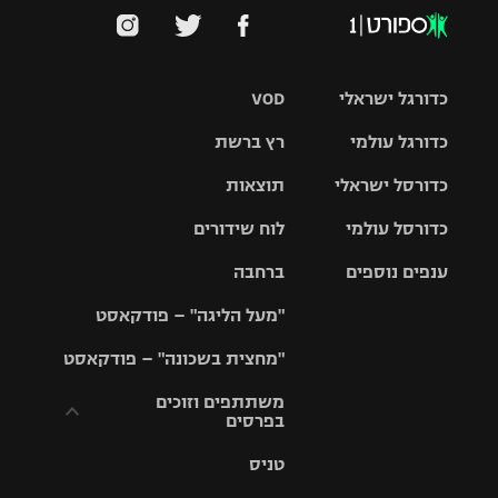
כדורגל ישראלי
VOD
כדורגל עולמי
רץ ברשת
ליגת העל
כדורסל ישראלי
תוצאות
ליגת
ליגה לאומית
האלופות
כדורסל עולמי
לוח שידורים
ליגת ווינר
סל
גביע הטוטו
ענפים נוספים
ברחבה
ליגה
NBA
אירופית
"מעל הליגה" – פודקאסט
ליגה לאומית
ליגיונרים
טניס
יורוליג
ליגה אנגלית
"מחצית בשכונה" – פודקאסט
כדורסל נשים
גביע המדינה
כדוריד
יורוקאפ
ליגה גרמנית
משתתפים וזוכים
בפרסים
מכבי תל
נבחרת
כדורעף
אביב
ישראל
ליגה
טניס
ספרדית
תקנון משתתפים
שחייה
הפועל חולון
מכבי חיפה