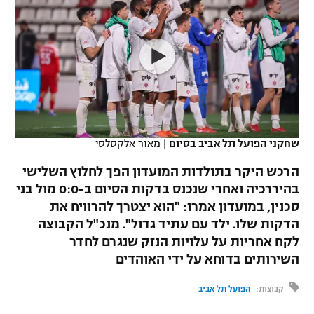
כדורסל נשים
נבחרת ישראל
יורוליג
ליגה ספרדית
טניס
VOD
מכבי תל אביב
מכבי חיפה
יורוקאפ
ליגה איטלקית
כדוריד
הפועל חולון
בית"ר ירושלים
רץ ברשת
ליגה צרפתית
כדורעף
הפועל ירושלים
מכבי תל אביב
ליגה הולנדית
שחייה
תוצאות
שחקני הפועל תל אביב בסיום
|
מאור אלקסלסי
דני אבדיה
הפועל תל אביב
ליגה טורקית
הרכש היקר בתולדות המועדון הפך לחלוץ השלישי
ג'ודו
הפועל חיפה
בהיררכיה ואחרי שנכנס בדקות הסיום ב-0:0 מול בני
לוח שידורים
ליגה סינית
סכנין, במועדון אמרו: "הוא יצטרך להרוויח את
אגרוף
הפועל באר שבע
הדקות שלו. ילד עם עתיד גדול". מנכ"ל הקבוצה
ליגה ברזילאית
ברחבה
לקח אחריות על עלויות הנזק שנגרם לחדר
ספורט אולימפי
מכבי נתניה
השירותים בדוחא על ידי האוהדים
ליגות נוספות
UFC
"מעל הליגה" – פודקאסט
בני יהודה
קבוצות:
הפועל תל אביב
היאבקות WWE