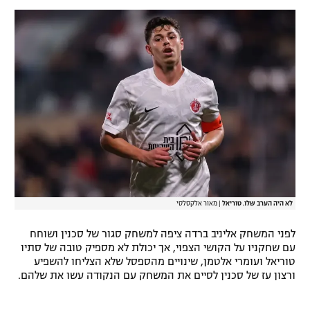
רשיון להקרנה פומבית לבית עסק
הצטרפות לחבילת הערוצים
לוח דרושים – ג'ובנט
תגיות
המגזין
לא היה הערב שלו. טוריאל
|
מאור אלקסלסי
לפני המשחק אליניב ברדה ציפה למשחק סגור של סכנין ושוחח
עם שחקניו על הקושי הצפוי, אך יכולת לא מספיק טובה של סתיו
טוריאל ועומרי אלטמן, שינויים מהספסל שלא הצליחו להשפיע
ורצון עז של סכנין לסיים את המשחק עם הנקודה עשו את שלהם.