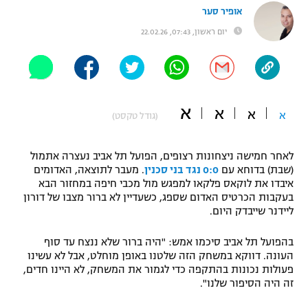
אופיר סער
"מחצית בשכונה" – פודקאסט
אופניים
יום ראשון, 07:43, 22.02.26
ספורט מוטורי
משתתפים וזוכים בפרסים
כדורמים
תקנון משתתפים וזוכים בפרסים
א
טניס
א
א
א
(גודל טקסט)
פוטבול אמריקאי NFL
תקנון עבור פעילות אלקטרה
לאחר חמישה ניצחונות רצופים, הפועל תל אביב נעצרה אתמול
גיימינג E-Sports
בייסבול MLB
(שבת) בדוחא עם
0:0 נגד בני סכנין
. מעבר לתוצאה, האדומים
תקנון עבור פעילות ספורט 1 – "מרלן"
איבדו את לוקאס פלקאו למפגש מול מכבי חיפה במחזור הבא
ספורט אתגרי ואקסטרים
בעקבות הכרטיס האדום שספג, כשעדיין לא ברור מצבו של דורון
תנאי שימוש
ליידנר שייבדק היום.
אומנויות לחימה
בהפועל תל אביב סיכמו אמש: "היה ברור שלא ננצח עד סוף
מדיניות פרטיות
העונה. דווקא במשחק הזה שלטנו באופן מוחלט, אבל לא עשינו
גיימינג E-Sports
פעולות נכונות בהתקפה כדי לגמור את המשחק, לא היינו חדים,
זה היה הסיפור שלנו".
תקנון פעילות ספורט 1