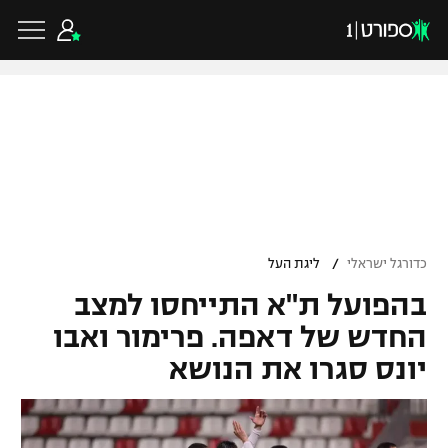
כדורגל ישראלי
ליגת העל
כדורגל עולמי
/
כדורגל ישראלי
ליגת העל
ליגה לאומית
בהפועל ת"א התייחסו למצב
ליגת האלופות
כדורסל ישראלי
גביע הטוטו
החדש של דאפה. פרימור ואבו
ליגה אירופית
יונס סגרו את הנושא
ליגת ווינר סל
ליגיונרים
כדורסל עולמי
ליגה אנגלית
ליגה לאומית
גביע המדינה
NBA
ליגה גרמנית
ענפים נוספים