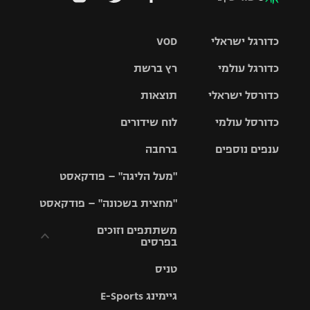
כדורגל ישראלי
VOD
כדורגל עולמי
רץ ברשת
ליגת העל
כדורסל ישראלי
תוצאות
ליגת
ליגה לאומית
האלופות
כדורסל עולמי
לוח שידורים
ליגת ווינר
סל
גביע הטוטו
ענפים נוספים
ברחבה
ליגה
NBA
אירופית
"מעל הליגה" – פודקאסט
ליגה לאומית
ליגיונרים
טניס
יורוליג
ליגה אנגלית
"מחצית בשכונה" – פודקאסט
כדורסל נשים
גביע המדינה
כדוריד
יורוקאפ
ליגה גרמנית
משתתפים וזוכים
בפרסים
מכבי תל
נבחרת
כדורעף
אביב
ישראל
ליגה
טניס
ספרדית
תקנון משתתפים
שחייה
הפועל חולון
מכבי חיפה
וזוכים בפרסים
גיימינג E-Sports
ליגה