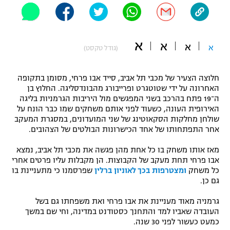
"מחצית בשכונה" – פודקאסט
אופניים
א
א
ספורט מוטורי
א
א
משתתפים וזוכים בפרסים
(גודל טקסט)
כדורמים
חלוצה הצעיר של מכבי תל אביב, סייד אבו פרחי, מסומן בתקופה
תקנון משתתפים וזוכים בפרסים
טניס
האחרונה על ידי שטוטגרט ופרייבורג מהבונדסליגה. החלוץ בן
פוטבול אמריקאי NFL
ה־19 פתח בהרכב בשני המפגשים מול היריבות הגרמניות בליגה
תקנון עבור פעילות אלקטרה
האירופית העונה, כשעוד לפני אותם משחקים שמו כבר הונח על
גיימינג E-Sports
שולחן מחלקות הסקאוטינג של שני המועדונים, במסגרת המעקב
בייסבול MLB
תקנון עבור פעילות ספורט 1 – "מרלן"
אחר התפתחותו של אחד הכישרונות הבולטים של הצהובים.
ספורט אתגרי ואקסטרים
מאז אותו משחק בו כל אחת מהן פגשה את מכבי תל אביב, נמצא
תנאי שימוש
אבו פרחי תחת מעקב של הקבוצות. הן מקבלות עליו פרטים אחרי
אומנויות לחימה
כל משחק
ומצטרפות בכך לאוניון ברלין
שפרסמנו כי מתעניינת בו
גם כן.
מדיניות פרטיות
גיימינג E-Sports
גרמניה מאוד מעניינת את אבו פרחי ואת משפחתו גם בשל
העובדה שאביו למד והתחנך כסטודנט במדינה, וחי שם במשך
תקנון פעילות ספורט 1
כמעט כעשור לפני 30 שנה.